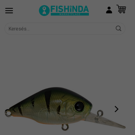
Skip
to
content
Keresés
a
következőre: