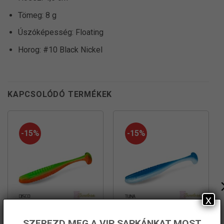
Tömeg: 8 g
Úszóképesség: Floating
Horog: #10 Black Nickel
KAPCSOLÓDÓ TERMÉKEK
-15%
-15%
x
SZEREZD MEG A VIP SAPKÁNKAT MOST