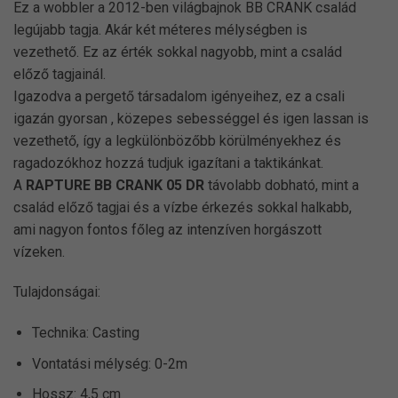
Ez a wobbler a 2012-ben világbajnok BB CRANK család
legújabb tagja. Akár két méteres mélységben is
vezethető. Ez az érték sokkal nagyobb, mint a család
előző tagjainál.
Igazodva a pergető társadalom igényeihez, ez a csali
igazán gyorsan , közepes sebességgel és igen lassan is
vezethető, így a legkülönbözőbb körülményekhez és
ragadozókhoz hozzá tudjuk igazítani a taktikánkat.
A
RAPTURE BB CRANK 05 DR
távolabb dobható, mint a
család előző tagjai és a vízbe érkezés sokkal halkabb,
ami nagyon fontos főleg az intenzíven horgászott
vízeken.
Tulajdonságai:
Technika: Casting
Vontatási mélység: 0-2m
Hossz: 4,5 cm