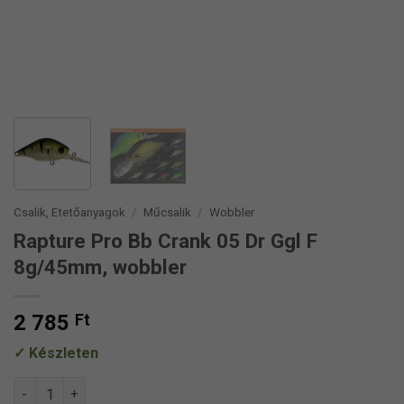
Csalik, Etetőanyagok
/
Műcsalik
/
Wobbler
Rapture Pro Bb Crank 05 Dr Ggl F
8g/45mm, wobbler
2 785
Ft
Készleten
Rapture Pro Bb Crank 05 Dr Ggl F 8g/45mm, wobbler mennyis