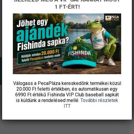
Delphin DuoPACK BOX
Delphin DuoPACK BOX
1 FT-ÉRT!
ZANDERA UVs 30db 10cm
ZANDERA UVs 30db 12cm
DISCO
TUNA
t
Original
Current
Original
Current
8 770
Ft
7 454
Ft
11 270
Ft
9 579
Ft
price
price
price
price
damil.hu
damil.hu
was:
is:
was:
is:
8
7
11
9
770 Ft.
454 Ft.
270 Ft.
579 Ft.
KOSÁRBA TESZEM
KOSÁRBA TESZEM
Válogass a PecaPláza kereskedőnk termékei közül
20.000 Ft feletti
értékben, és automatikusan egy
6990 Ft értékű
Fishinda VIP Club baseball sapkát
is küldünk a rendelésed mellé.
További részletek
ITT
ÉRTESÜLJ ELSŐKÉNT! IRATKOZZ FEL A
HÍRLEVELÜNKRE!