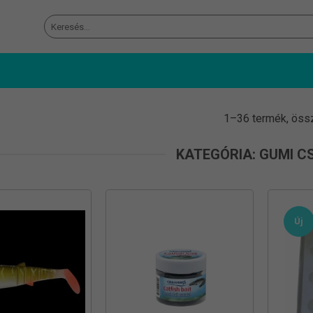
Keresés
a
következőre:
1–36 termék, öss
KATEGÓRIA: GUMI C
Új