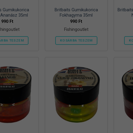
ts Gumikukorica
Britbaits Gumikukorica
Britbai
-Ananász 35ml
Fokhagyma 35ml
990
Ft
990
Ft
shingoutlet
Fishingoutlet
ÁRBA TESZEM
KOSÁRBA TESZEM
K