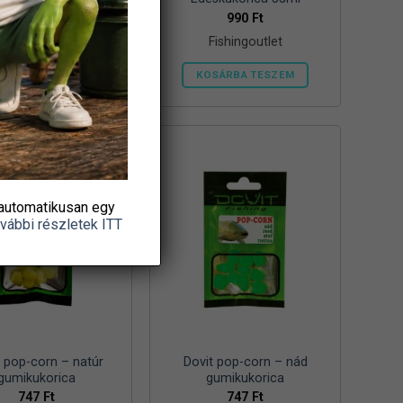
990
Ft
990
Ft
Fishingoutlet
Fishingoutlet
OSÁRBA TESZEM
KOSÁRBA TESZEM
automatikusan egy
vábbi részletek ITT
t pop-corn – natúr
Dovit pop-corn – nád
gumikukorica
gumikukorica
747
Ft
747
Ft