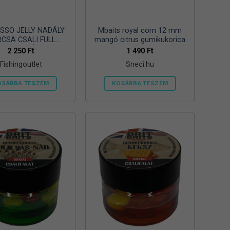
SSO JELLY NADÁLY
Mbaits royal corn 12 mm
CSA CSALI FULL
mangó citrus gumikukorica
TURAL MÁJ (12
2 250
Ft
1 490
Ft
DB/CSOMAG)
Fishingoutlet
Sneci.hu
OSÁRBA TESZEM
KOSÁRBA TESZEM