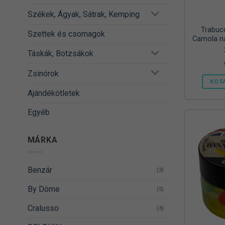
Székek, Ágyak, Sátrak, Kemping
Trabuc
Szettek és csomagok
Camola na
Táskák, Botzsákok
Zsinórok
KOS
Ajándékötletek
Egyéb
MÁRKA
Benzár
(3)
By Döme
(5)
Cralusso
(3)