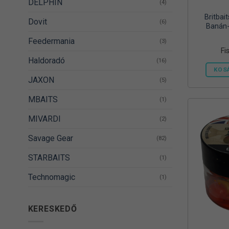
DELPHIN
(4)
Britbai
Dovit
(6)
Banán
Feedermania
(3)
Fi
Haldoradó
(16)
KOS
JAXON
(5)
MBAITS
(1)
MIVARDI
(2)
Savage Gear
(82)
STARBAITS
(1)
Technomagic
(1)
TOPMIX
(3)
KERESKEDŐ
Trabucco
(18)