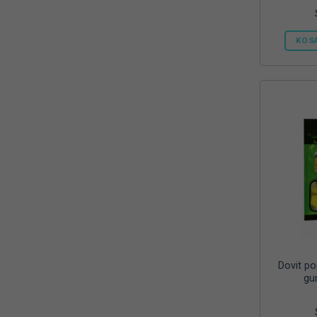
KOS
Dovit p
gu