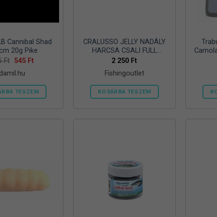
B Cannibal Shad
CRALUSSO JELLY NADÁLY
Trab
cm 20g Pike
HARCSA CSALI FULL
Camola
NATURAL HAL (12
Original
Current
5
Ft
545
Ft
2 250
Ft
price
price
DB/CSOMAG)
damil.hu
Fishingoutlet
was:
is:
605 Ft.
545 Ft.
ÁRBA TESZEM
KOSÁRBA TESZEM
K