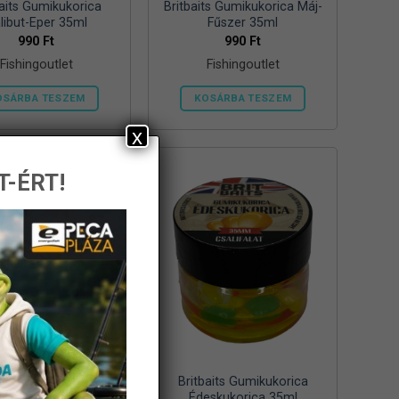
baits Gumikukorica
Britbaits Gumikukorica Máj-
libut-Eper 35ml
Fűszer 35ml
990
Ft
990
Ft
Fishingoutlet
Fishingoutlet
OSÁRBA TESZEM
KOSÁRBA TESZEM
x
T-ÉRT!
ts Gumikukorica Méz
Britbaits Gumikukorica
35ml
Édeskukorica 35ml