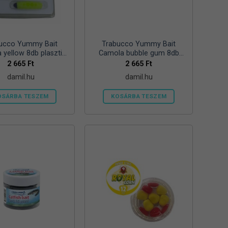
ucco Yummy Bait
Trabucco Yummy Bait
 yellow 8db plasztik
Camola bubble gum 8db
csali
plasztik csali
2 665
Ft
2 665
Ft
damil.hu
damil.hu
OSÁRBA TESZEM
KOSÁRBA TESZEM