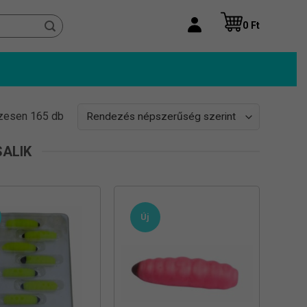
0
Ft
Sorted
zesen 165 db
by
popularity
SALIK
Új