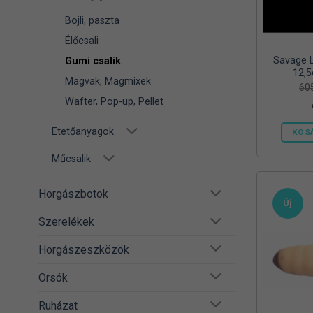
Bojli, paszta
Élőcsali
Savage L
Gumi csalik
12,5
Magvak, Magmixek
60
Wafter, Pop-up, Pellet
Etetőanyagok
KOS
Műcsalik
Horgászbotok
Új
Szerelékek
Horgászeszközök
Orsók
Ruházat