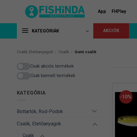
Skip
to
App
FHPlay
content
AKCIÓK
KATEGÓRIÁK
Csalik, Etetőanyagok
/
Csalik
/
Gumi csalik
Csak akciós termékek
Csak kiemelt termékek
KATEGÓRIA
-10%
Bottartók, Rod-Podok
Csalik, Etetőanyagok
Csalik