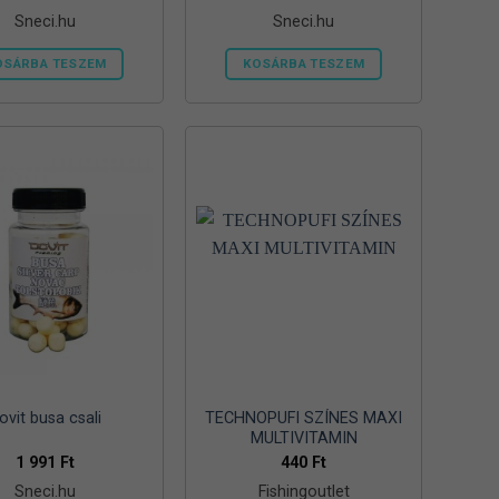
Sneci.hu
Sneci.hu
OSÁRBA TESZEM
KOSÁRBA TESZEM
ovit busa csali
TECHNOPUFI SZÍNES MAXI
MULTIVITAMIN
1 991
Ft
440
Ft
Sneci.hu
Fishingoutlet