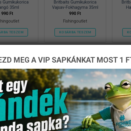
ts Gumikukorica
Britbaits Gumikukorica
Brit
angó 35ml
Vajsav-Fokhagyma 35ml
Ha
990
Ft
990
Ft
shingoutlet
Fishingoutlet
ÁRBA TESZEM
KOSÁRBA TESZEM
K
ZD MEG A VIP SAPKÁNKAT MOST 1 F
 Gumikukorica Rák-
Britbaits Gumikukorica
Britbai
gyló 35ml
Tintahal-Polip 35ml