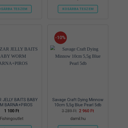
OSÁRBA TESZEM
KOSÁRBA TESZEM
-10%
 JELLY BAITS BABY
Savage Craft Dying Minnow
M BARNA+PIROS
10cm 5,5g Blue Pearl 5db
Original
Current
1 100
Ft
3 289
Ft
2 960
Ft
price
price
Fishingoutlet
damil.hu
was:
is:
3
2
289 Ft.
960 Ft.