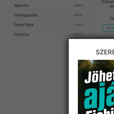
Britbai
damil.hu
(23063)
M
Fishingoutlet
(65039)
Fi
PecaPláza
(5824)
KOS
Sneci.hu
(25457)
SZERE
Britbaits
Ka