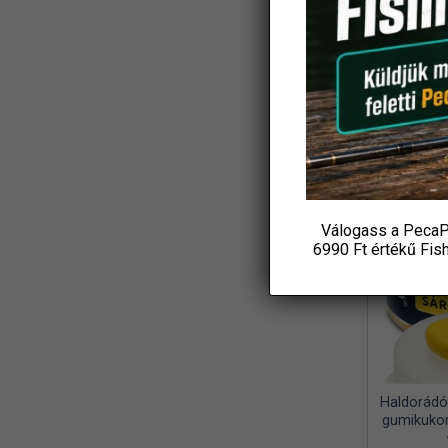
Fi
KOS
Válogass a PecaP
6990 Ft értékű
Fis
Haldorádó
gumikukor