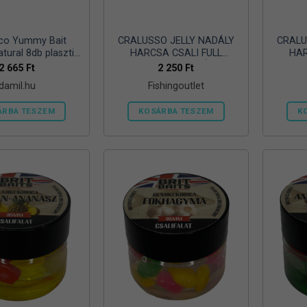
co Yummy Bait
CRALUSSO JELLY NADÁLY
CRALU
tural 8db plasztik
HARCSA CSALI FULL
HAR
csali
NATURAL KAGYLÓ (12
NA
2 665
Ft
2 250
Ft
DB/CSOMAG)
damil.hu
Fishingoutlet
ÁRBA TESZEM
KOSÁRBA TESZEM
K