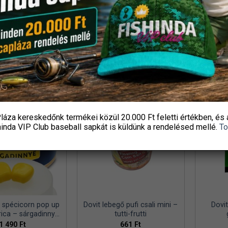
990
Ft
990
Ft
shingoutlet
Fishingoutlet
ÁRBA TESZEM
KOSÁRBA TESZEM
K
láza kereskedőnk termékei közül
20.000 Ft feletti
értékben, és 
hinda VIP Club baseball sapkát
is küldünk a rendelésed mellé.
To
 spécicorn pop up
Dovit lebegő pufi csali mini –
Dovi
ica – sárgadinnye
tutti-frutti
8 mm
1 490
Ft
661
Ft