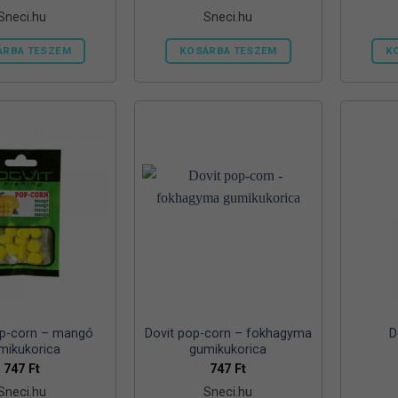
Sneci.hu
Sneci.hu
ÁRBA TESZEM
KOSÁRBA TESZEM
K
op-corn – mangó
Dovit pop-corn – fokhagyma
D
mikukorica
gumikukorica
747
Ft
747
Ft
Sneci.hu
Sneci.hu