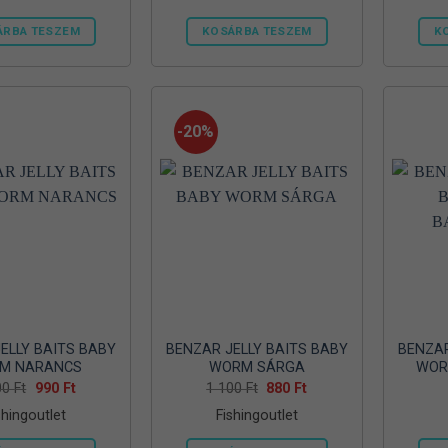
ÁRBA TESZEM
KOSÁRBA TESZEM
K
-20%
ELLY BAITS BABY
BENZAR JELLY BAITS BABY
BENZAR
M NARANCS
WORM SÁRGA
WOR
Original
Current
Original
Current
00
Ft
990
Ft
1 100
Ft
880
Ft
price
price
price
price
shingoutlet
Fishingoutlet
was:
is:
was:
is:
1
990 Ft.
1
880 Ft.
100 Ft.
100 Ft.