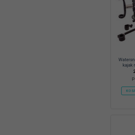
Watersn
kajak 
P
KOS