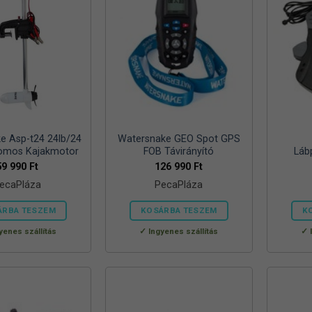
e Asp-t24 24lb/24
Watersnake GEO Spot GPS
romos Kajakmotor
FOB Távirányító
Láb
59 990
Ft
126 990
Ft
ecaPláza
PecaPláza
ÁRBA TESZEM
KOSÁRBA TESZEM
K
Ennek
Ennek
yenes szállítás
Ingyenes szállítás
a
a
terméknek
terméknek
több
több
variációja
variációja
van.
van.