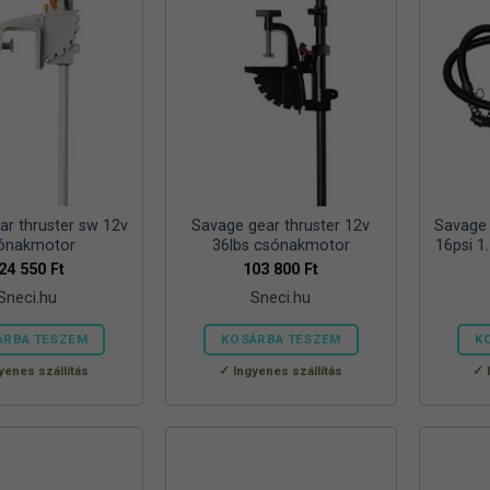
ar thruster sw 12v
Savage gear thruster 12v
Savage
ónakmotor
36lbs csónakmotor
16psi 1
24 550
Ft
103 800
Ft
Sneci.hu
Sneci.hu
ÁRBA TESZEM
KOSÁRBA TESZEM
K
yenes szállítás
Ingyenes szállítás