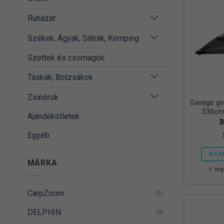
Ruházat
Székek, Ágyak, Sátrak, Kemping
Szettek és csomagok
Táskák, Botzsákok
Zsinórok
Savage gea
330cm 
Ajándékötletek
3
Egyéb
KOS
MÁRKA
Ing
CarpZoom
(1)
DELPHIN
(2)