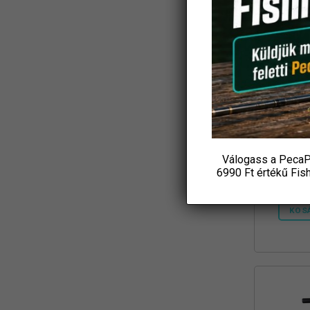
Madcat
k
Válogass a PecaP
6990 Ft értékű
Fis
KOS