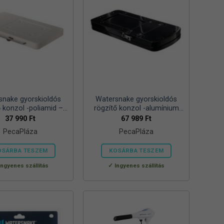
A
A
változatok
változatok
a
a
termékoldalon
termékoldalon
választhatók
választhatók
ki
ki
snake gyorskioldós
Watersnake gyorskioldós
ő konzol -poliamid –
rögzítő konzol -alumínium
Fehér
ötvözet – Fekete
37 990
Ft
67 989
Ft
PecaPláza
PecaPláza
OSÁRBA TESZEM
KOSÁRBA TESZEM
Ennek
Ennek
Ingyenes szállítás
Ingyenes szállítás
a
a
terméknek
terméknek
több
több
variációja
variációja
van.
van.