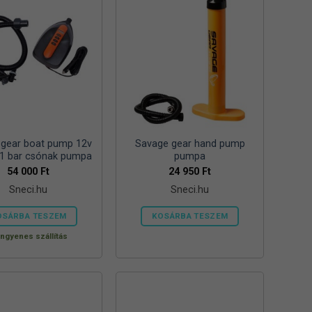
 gear boat pump 12v
Savage gear hand pump
.1 bar csónak pumpa
pumpa
54 000
Ft
24 950
Ft
Sneci.hu
Sneci.hu
OSÁRBA TESZEM
KOSÁRBA TESZEM
Ingyenes szállítás