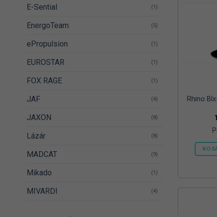
E-Sential
(1)
EnergoTeam
(5)
ePropulsion
(1)
EUROSTAR
(1)
FOX RAGE
(1)
JAF
Rhino Blx
(4)
JAXON
(8)
P
Lázár
(8)
KOS
MADCAT
(9)
Mikado
(1)
MIVARDI
(4)
Prologic
(2)