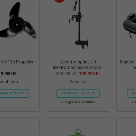
-70/110 Propeller
Jaxon xt sprint 2.0
Madcat 
elektromos csónakmotor
h
80lbs
Original
Current
19 900
Ft
248 990
Ft
199 990
Ft
price
price
ecaPláza
Sneci.hu
was:
is:
248
199
990 Ft.
990 Ft.
ÁRBA TESZEM
KOSÁRBA TESZEM
K
Ennek
Ingyenes szállítás
a
terméknek
több
variációja
van.