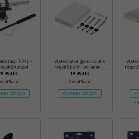
A
A
változatok
változatok
a
a
termékoldalon
termékoldalon
választhatók
választhatók
ki
ki
ake (asp T-24) –
Watersnake gyorskioldós
Water
rögzítő konzol
rögzítő betét -poliamid –
rögzít
Fehér
29 990
Ft
19 990
Ft
ecaPláza
PecaPláza
ÁRBA TESZEM
KOSÁRBA TESZEM
K
Ennek
Ennek
a
a
terméknek
terméknek
több
több
variációja
variációja
van.
van.