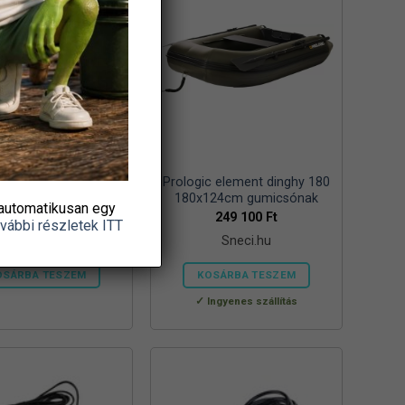
16 új kuttyogató 4
Prologic element dinghy 180
180x124cm gumicsónak
automatikusan egy
3 420
Ft
249 100
Ft
vábbi részletek ITT
Sneci.hu
Sneci.hu
OSÁRBA TESZEM
KOSÁRBA TESZEM
Ingyenes szállítás