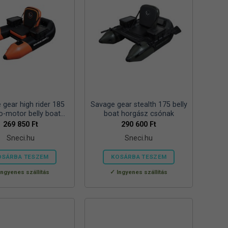
 gear high rider 185
Savage gear stealth 175 belly
o-motor belly boat
boat horgász csónak
orgász csónak
269 850
Ft
290 600
Ft
Sneci.hu
Sneci.hu
OSÁRBA TESZEM
KOSÁRBA TESZEM
Ingyenes szállítás
Ingyenes szállítás