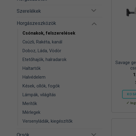
Szerelékek
Horgászeszközök
Csónakok, felszerelések
Csúzli, Rakéta, kanál
Doboz, Láda, Vödör
Etetőhajók, halradarok
Savage ge
cs
Haltartók
1
Halvédelem
Kések, ollók, fogók
KOS
Lámpák, világítás
Ing
Merítők
Mérlegek
Versenyládák, kiegészítők
Orsók