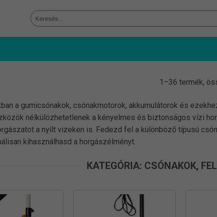
Keresés
a
következőre:
1–36 termék, ös
ban a gumicsónakok, csónakmotorok, akkumulátorok és ezekhez t
közök nélkülözhetetlenek a kényelmes és biztonságos vízi hor
rgászatot a nyílt vizeken is. Fedezd fel a különböző típusú cs
álisan kihasználhasd a horgászélményt.
KATEGÓRIA: CSÓNAKOK, FE