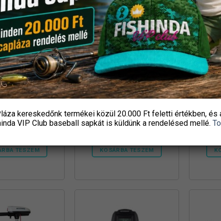
 clonk classic
Madcat clonk deep water
Jaf320
uttyogató
kuttyogató
láza kereskedőnk termékei közül
20.000 Ft feletti
értékben, és 
16 600
Ft
18 700
Ft
hinda VIP Club baseball sapkát
is küldünk a rendelésed mellé.
To
Sneci.hu
Sneci.hu
ÁRBA TESZEM
KOSÁRBA TESZEM
K