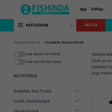
Skip
to
App
FHPlay
content
AKCIÓK
KATEGÓRIÁK
Horgászeszközök
/
Csónakok, felszerelések
Csak akciós termékek
Kategóriánk
Ezek az esz
Csak kiemelt termékek
hatékony ho
hogy maxim
KATEGÓRIA
Bottartók, Rod-Podok
Csalik, Etetőanyagok
Horgászbotok