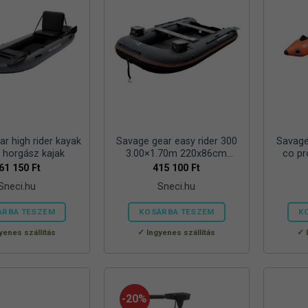
r high rider kayak
Savage gear easy rider 300
Savage
horgász kajak
3.00×1.70m 220x86cm
co pr
horgász csónak
h
61 150
Ft
415 100
Ft
Sneci.hu
Sneci.hu
ÁRBA TESZEM
KOSÁRBA TESZEM
K
yenes szállítás
Ingyenes szállítás
-20%