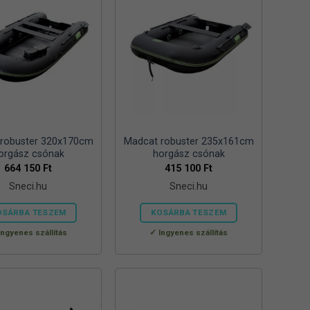
robuster 320x170cm
Madcat robuster 235x161cm
orgász csónak
horgász csónak
664 150
Ft
415 100
Ft
Sneci.hu
Sneci.hu
OSÁRBA TESZEM
KOSÁRBA TESZEM
Ingyenes szállítás
Ingyenes szállítás