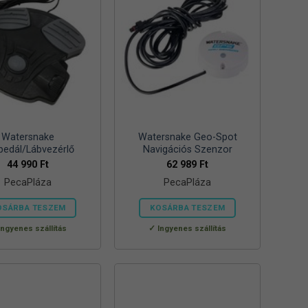
Watersnake
Watersnake Geo-Spot
pedál/Lábvezérlő
Navigációs Szenzor
44 990
Ft
62 989
Ft
PecaPláza
PecaPláza
OSÁRBA TESZEM
KOSÁRBA TESZEM
Ennek
Ennek
Ingyenes szállítás
Ingyenes szállítás
a
a
terméknek
terméknek
több
több
variációja
variációja
van.
van.