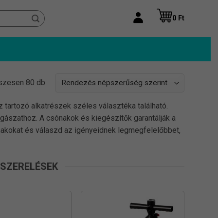
0
Ft
Sorted
szesen 80 db
by
artozó alkatrészek széles választéka található.
popularity
gászathoz. A csónakok és kiegészítők garantálják a
ónakokat és válaszd az igényeidnek legmegfelelőbbet,
LSZERELÉSEK