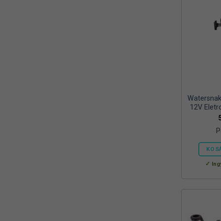
Watersnak
12V Elet
P
KOS
Ing