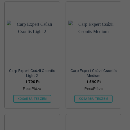
terméknek
terméknek
több
több
variációja
variációja
van.
van.
A
A
változatok
változatok
a
a
termékoldalon
termékoldalon
választhatók
választhatók
ki
ki
Carp Expert Csúzli Csontis
Carp Expert Csúzli Csontis
Light 2
Medium
1 790
Ft
1 590
Ft
PecaPláza
PecaPláza
KOSÁRBA TESZEM
KOSÁRBA TESZEM
Ennek
Ennek
a
a
terméknek
terméknek
több
több
variációja
variációja