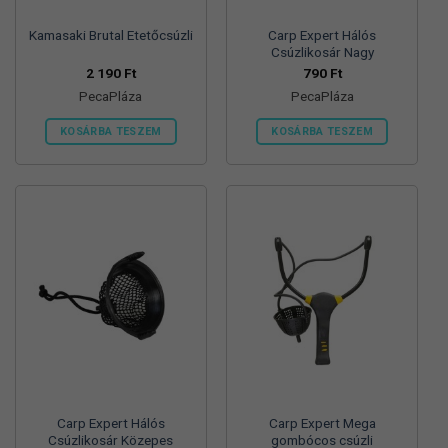
Kamasaki Brutal Etetőcsúzli
Carp Expert Hálós
Csúzlikosár Nagy
2 190
Ft
790
Ft
PecaPláza
PecaPláza
KOSÁRBA TESZEM
KOSÁRBA TESZEM
Ennek
Ennek
a
a
terméknek
terméknek
több
több
variációja
variációja
van.
van.
A
A
változatok
változatok
a
a
termékoldalon
termékoldalon
választhatók
választhatók
ki
ki
Carp Expert Hálós
Carp Expert Mega
Csúzlikosár Közepes
gombócos csúzli