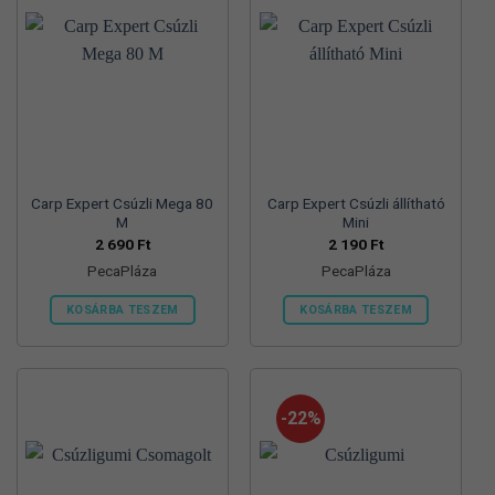
van.
van.
A
A
változatok
változatok
a
a
termékoldalon
termékoldalon
választhatók
választhatók
ki
ki
Carp Expert Csúzli Mega 80
Carp Expert Csúzli állítható
M
Mini
2 690
Ft
2 190
Ft
PecaPláza
PecaPláza
KOSÁRBA TESZEM
KOSÁRBA TESZEM
Ennek
Ennek
a
a
terméknek
terméknek
több
több
-22%
variációja
variációja
van.
van.
A
A