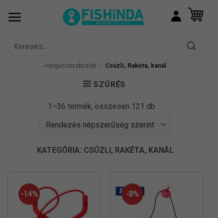
Skip
to
content
Keresés
a
következőre:
Horgászeszközök
/
Csúzli, Rakéta, kanál
SZŰRÉS
Sorted
1–36 termék, összesen 121 db
by
popularity
KATEGÓRIA: CSÚZLI, RAKÉTA, KANÁL
-14%
-8%