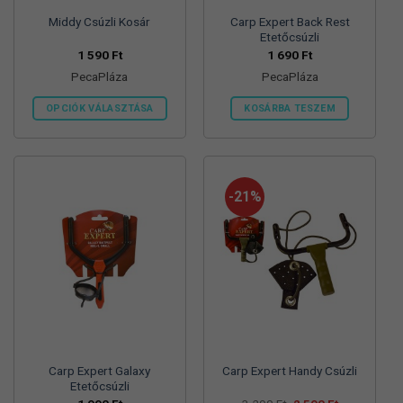
Middy Csúzli Kosár
Carp Expert Back Rest
Etetőcsúzli
1 590
Ft
1 690
Ft
PecaPláza
PecaPláza
OPCIÓK VÁLASZTÁSA
KOSÁRBA TESZEM
Ennek
Ennek
a
a
terméknek
terméknek
több
több
-21%
variációja
variációja
van.
van.
A
A
változatok
változatok
a
a
termékoldalon
termékoldalon
választhatók
választhatók
ki
ki
Carp Expert Galaxy
Carp Expert Handy Csúzli
Etetőcsúzli