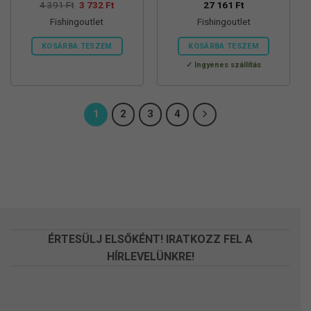
Original
Current
4 391
Ft
3 732
Ft
27 161
Ft
price
price
Fishingoutlet
Fishingoutlet
was:
is:
4
3
391 Ft.
732 Ft.
KOSÁRBA TESZEM
KOSÁRBA TESZEM
Ingyenes szállítás
1
2
3
4
ÉRTESÜLJ ELSŐKÉNT! IRATKOZZ FEL A
HÍRLEVELÜNKRE!