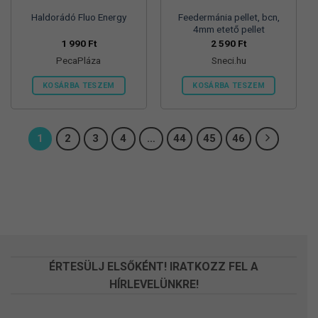
Haldorádó Fluo Energy
Feedermánia pellet, bcn,
4mm etető pellet
1 990
Ft
2 590
Ft
PecaPláza
Sneci.hu
KOSÁRBA TESZEM
KOSÁRBA TESZEM
Ennek
a
terméknek
1
2
3
4
…
44
45
46
több
variációja
van.
A
változatok
a
termékoldalon
választhatók
ÉRTESÜLJ ELSŐKÉNT! IRATKOZZ FEL A
ki
HÍRLEVELÜNKRE!