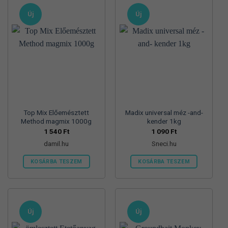
Új
Új
Top Mix Előemésztett
Madix universal méz -and-
Method magmix 1000g
kender 1kg
1 540
Ft
1 090
Ft
damil.hu
Sneci.hu
KOSÁRBA TESZEM
KOSÁRBA TESZEM
Új
Új