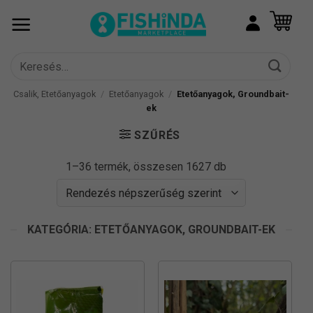
Skip
to
content
Keresés
a
következőre:
Csalik, Etetőanyagok
/
Etetőanyagok
/
Etetőanyagok, Groundbait-
ek
SZŰRÉS
Sorted
1–36 termék, összesen 1627 db
by
popularity
KATEGÓRIA: ETETŐANYAGOK, GROUNDBAIT-EK