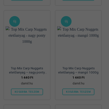
Ennek
a
terméknek
több
Új
Új
variációja
van.
A
változatok
a
termékoldalon
választhatók
ki
Top Mix Carp Nuggets
Top Mix Carp Nuggets
etetőanyag – nagy ponty
etetőanyag – mangó 1000g
1000g
1 440
Ft
1 440
Ft
damil.hu
damil.hu
KOSÁRBA TESZEM
KOSÁRBA TESZEM