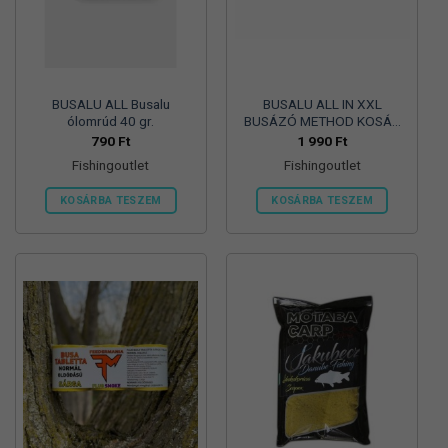
BUSALU ALL Busalu
BUSALU ALL IN XXL
ólomrúd 40 gr.
BUSÁZÓ METHOD KOSÁR
BROWN- 90gr
790
Ft
1 990
Ft
Fishingoutlet
Fishingoutlet
KOSÁRBA TESZEM
KOSÁRBA TESZEM