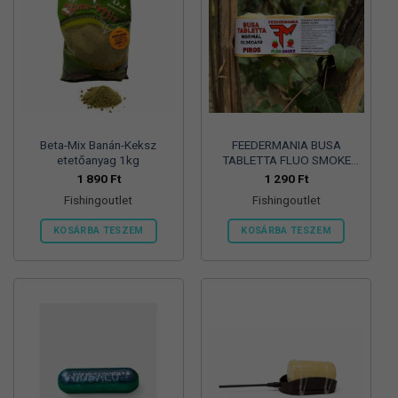
Beta-Mix Banán-Keksz
FEEDERMANIA BUSA
etetőanyag 1kg
TABLETTA FLUO SMOKE
NORMÁL OLDÓDÁSÚ PIROS
1 890
Ft
1 290
Ft
– RED
Fishingoutlet
Fishingoutlet
KOSÁRBA TESZEM
KOSÁRBA TESZEM