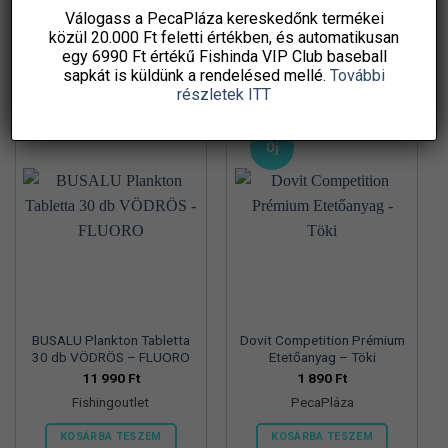
Fishingoutlet
Fishingoutlet
Válogass a PecaPláza kereskedőnk termékei
közül
20.000 Ft feletti
értékben, és automatikusan
KOSÁRBA TESZEM
KOSÁRBA TESZEM
egy 6990 Ft értékű
Fishinda VIP Club baseball
sapkát
is küldünk a rendelésed mellé.
További
részletek ITT
Új
BUSALU Plankton Tabletta
Dovit Competition Prémium
30 db VÖDRÖS – FLUORO
Etetőanyag – Töki
11 990
Ft
1 890
Ft
Fishingoutlet
PecaPláza
KOSÁRBA TESZEM
KOSÁRBA TESZEM