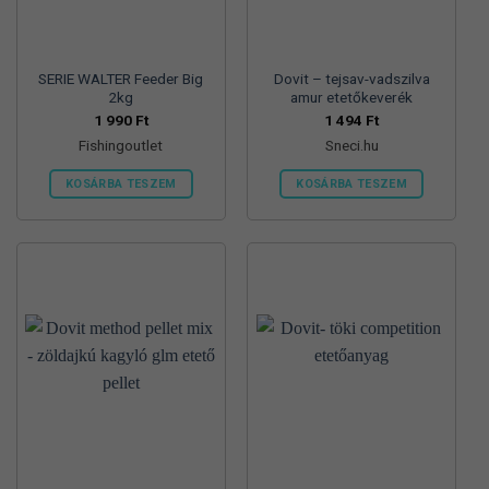
SERIE WALTER Feeder Big
Dovit – tejsav-vadszilva
2kg
amur etetőkeverék
1 990
Ft
1 494
Ft
Fishingoutlet
Sneci.hu
KOSÁRBA TESZEM
KOSÁRBA TESZEM