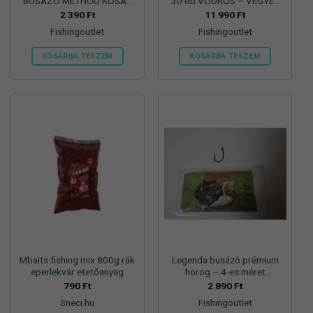
BUSÁZÓ METHOD KOSÁR
30 db VÖDRÖS – VEGYES
CRYSTAL – 150gr
ÍZBEN
2 390
Ft
11 990
Ft
Fishingoutlet
Fishingoutlet
KOSÁRBA TESZEM
KOSÁRBA TESZEM
Mbaits fishing mix 800g rák
Legenda busázó prémium
eperlekvár etetőanyag
horog – 4-es méret
10db/csomag
790
Ft
2 890
Ft
Sneci.hu
Fishingoutlet