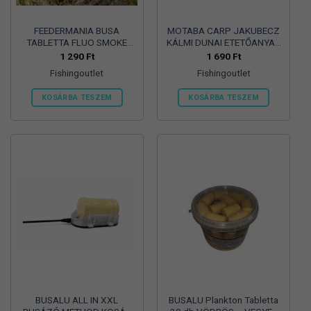
FEEDERMANIA BUSA
MOTABA CARP JAKUBECZ
TABLETTA FLUO SMOKE
KÁLMI DUNAI ETETŐANYAG
NORMÁL OLDÓDÁSÚ
ÉDESKUKORICA-SCOPEX 1
1 290
Ft
1 690
Ft
SÁRGA – YELLOW
KG
Fishingoutlet
Fishingoutlet
KOSÁRBA TESZEM
KOSÁRBA TESZEM
BUSALU ALL IN XXL
BUSALU Plankton Tabletta