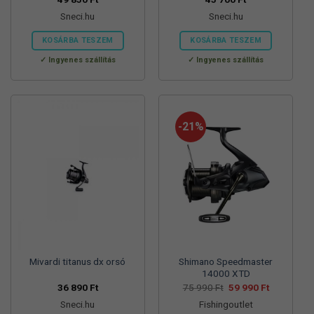
Sneci.hu
Sneci.hu
KOSÁRBA TESZEM
KOSÁRBA TESZEM
Ingyenes szállítás
Ingyenes szállítás
-21%
Mivardi titanus dx orsó
Shimano Speedmaster
14000 XTD
Original
Current
36 890
Ft
75 990
Ft
59 990
Ft
price
price
Sneci.hu
Fishingoutlet
was:
is: