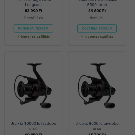
Longcast
5500, orsó
83 990
Ft
39 890
Ft
PecaPláza
damil.hu
KOSÁRBA TESZEM
KOSÁRBA TESZEM
Ennek
Ingyenes szállítás
Ingyenes szállítás
a
terméknek
több
variációja
van.
A
változatok
a
termékoldalon
választhatók
ki
Jrc xtx 10000 lc távdobó
Jrc xtx 8000 lc távdobó
orsó
orsó
49 850
Ft
45 700
Ft