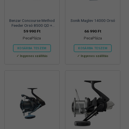
ki
Benzar Concourse Method
Sonik Maglev 14000 Orsó
Feeder Orsó 8500 QD +
Pótdob
59 990
Ft
66 990
Ft
PecaPláza
PecaPláza
KOSÁRBA TESZEM
KOSÁRBA TESZEM
Ennek
Ennek
Ingyenes szállítás
Ingyenes szállítás
a
a
terméknek
terméknek
több
több
variációja
variációja
van.
van.
A
A
változatok
változatok
a
a
termékoldalon
termékoldalon
választhatók
választhatók
ki
ki