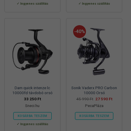
Ingyenes szállítás
Ingyenes szállítás
-40%
Dam quick intenze lc
Sonik Vaderx PRO Carbon
10000fd távdobó orsó
10000 Orsó
Original
Current
33 250
Ft
45 990
Ft
27 590
Ft
price
price
Sneci.hu
PecaPláza
was:
is:
45
27
990 Ft.
590 Ft.
KOSÁRBA TESZEM
KOSÁRBA TESZEM
Ennek
Ingyenes szállítás
a