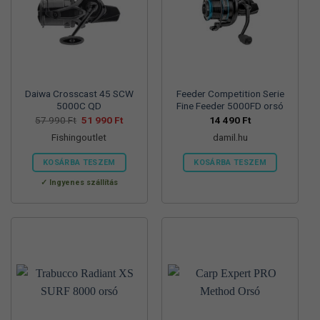
Daiwa Crosscast 45 SCW
Feeder Competition Serie
5000C QD
Fine Feeder 5000FD orsó
Original
Current
57 990
Ft
51 990
Ft
14 490
Ft
price
price
Fishingoutlet
damil.hu
was:
is:
57
51
990 Ft.
990 Ft.
KOSÁRBA TESZEM
KOSÁRBA TESZEM
Ingyenes szállítás