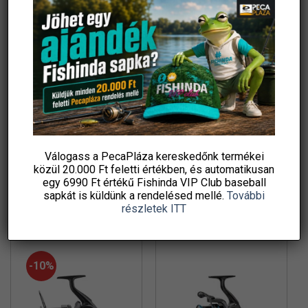
A
változatok
a
termékoldalon
választhatók
ki
Mivardi titanus lx orsó
Daiwa Crosscast 45 SCW
5000LD QD
Original
Current
34 990
Ft
57 990
Ft
51 990
Ft
price
price
Válogass a PecaPláza kereskedőnk termékei
Sneci.hu
Fishingoutlet
was:
is:
57
51
közül
20.000 Ft feletti
értékben, és automatikusan
990 Ft.
990 Ft.
egy 6990 Ft értékű
Fishinda VIP Club baseball
KOSÁRBA TESZEM
KOSÁRBA TESZEM
sapkát
is küldünk a rendelésed mellé.
További
Ingyenes szállítás
Ingyenes szállítás
részletek ITT
-10%