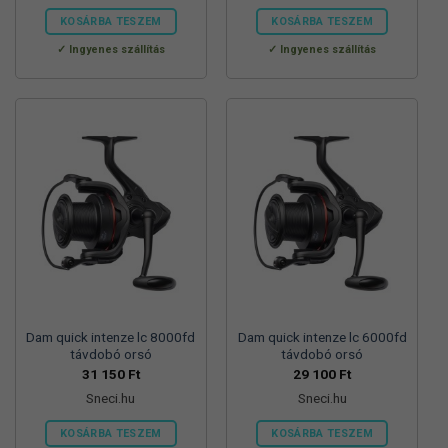
75
59
990 Ft.
990 Ft.
KOSÁRBA TESZEM
KOSÁRBA TESZEM
Ingyenes szállítás
Ingyenes szállítás
Dam quick intenze lc 8000fd
Dam quick intenze lc 6000fd
távdobó orsó
távdobó orsó
31 150
Ft
29 100
Ft
Sneci.hu
Sneci.hu
KOSÁRBA TESZEM
KOSÁRBA TESZEM