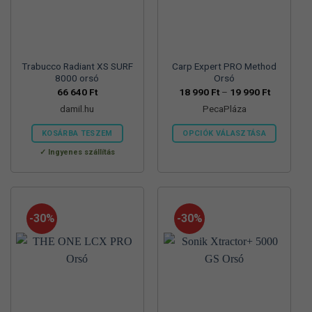
Trabucco Radiant XS SURF
Carp Expert PRO Method
8000 orsó
Orsó
Ártartomá
66 640
Ft
18 990
Ft
–
19 990
Ft
18
damil.hu
PecaPláza
990 Ft
-
19
KOSÁRBA TESZEM
OPCIÓK VÁLASZTÁSA
990 Ft
Ennek
Ingyenes szállítás
a
terméknek
több
variációja
-30%
-30%
van.
A
változatok
a
termékoldalon
választhatók
ki