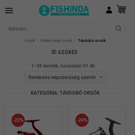
Skip
to
content
Keresés
a
következőre:
Orsók
/
Békés halas orsók
/
Távdobó orsók
SZŰRÉS
Sorted
1–36 termék, összesen 91 db
by
popularity
KATEGÓRIA: TÁVDOBÓ ORSÓK
-23%
-24%