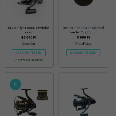
termékoldalon
választhatók
ki
Mivardi lynx 8000 távdobó
Benzar Concourse Method
orsó
Feeder Orsó 8500
Fékcsillag
49 990
Ft
5 990
Ft
Sneci.hu
PecaPláza
KOSÁRBA TESZEM
KOSÁRBA TESZEM
Ennek
Ingyenes szállítás
a
terméknek
több
variációja
Új
van.
A
változatok
a
termékoldalon
választhatók