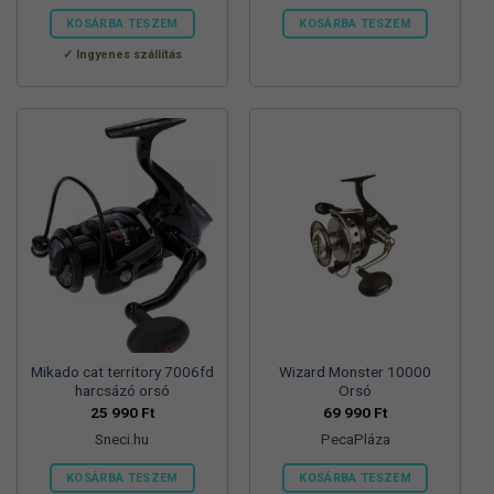
KOSÁRBA TESZEM
KOSÁRBA TESZEM
Ingyenes szállítás
Mikado cat territory 7006fd
Wizard Monster 10000
harcsázó orsó
Orsó
25 990
Ft
69 990
Ft
Sneci.hu
PecaPláza
KOSÁRBA TESZEM
KOSÁRBA TESZEM