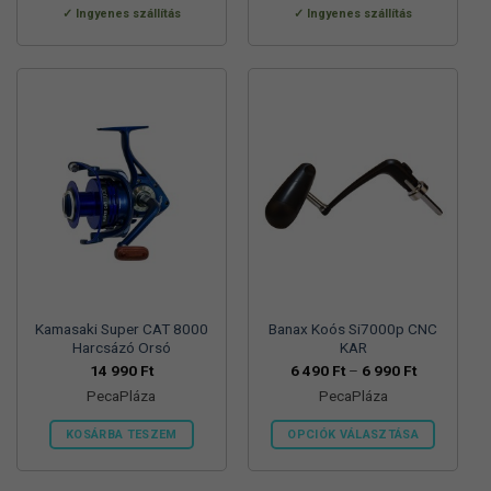
Ennek
Ingyenes szállítás
Ingyenes szállítás
a
terméknek
több
variációja
van.
A
változatok
a
termékoldalon
választhatók
ki
Kamasaki Super CAT 8000
Banax Koós Si7000p CNC
Harcsázó Orsó
KAR
Ártartomán
14 990
Ft
6 490
Ft
–
6 990
Ft
6
PecaPláza
PecaPláza
490 Ft
-
6
KOSÁRBA TESZEM
OPCIÓK VÁLASZTÁSA
990 Ft
Ennek
Ennek
a
a