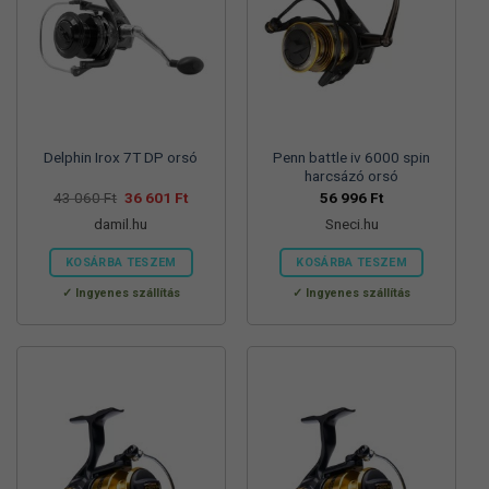
Delphin Irox 7T DP orsó
Penn battle iv 6000 spin
harcsázó orsó
Original
Current
43 060
Ft
36 601
Ft
56 996
Ft
price
price
damil.hu
Sneci.hu
was:
is:
43
36
060 Ft.
601 Ft.
KOSÁRBA TESZEM
KOSÁRBA TESZEM
Ingyenes szállítás
Ingyenes szállítás