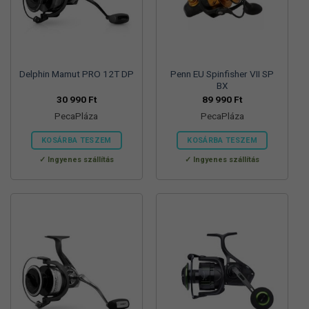
termékoldalon
választhatók
ki
Delphin Mamut PRO 12T DP
Penn EU Spinfisher VII SP
BX
30 990
Ft
89 990
Ft
PecaPláza
PecaPláza
KOSÁRBA TESZEM
KOSÁRBA TESZEM
Ennek
Ennek
Ingyenes szállítás
Ingyenes szállítás
a
a
terméknek
terméknek
több
több
variációja
variációja
van.
van.
A
A
változatok
változatok
a
a
termékoldalon
termékoldalon
választhatók
választhatók