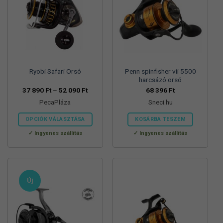
Ryobi Safari Orsó
Penn spinfisher vii 5500
harcsázó orsó
Ártartomány:
37 890
Ft
–
52 090
Ft
68 396
Ft
37
PecaPláza
Sneci.hu
890 Ft
-
52
OPCIÓK VÁLASZTÁSA
KOSÁRBA TESZEM
090 Ft
Ennek
Ingyenes szállítás
Ingyenes szállítás
a
terméknek
több
variációja
Új
van.
A
változatok
a