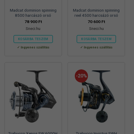
Madcat dominion spinning
Madcat dominion spinning
8500 harcászó orsó
reel 4500 harcsázó orsó
78 900
Ft
70 600
Ft
Sneci.hu
Sneci.hu
KOSÁRBA TESZEM
KOSÁRBA TESZEM
Ingyenes szállítás
Ingyenes szállítás
-20%
Trabucco Xenos SW 6000H,
Trabucco Invictus SWH