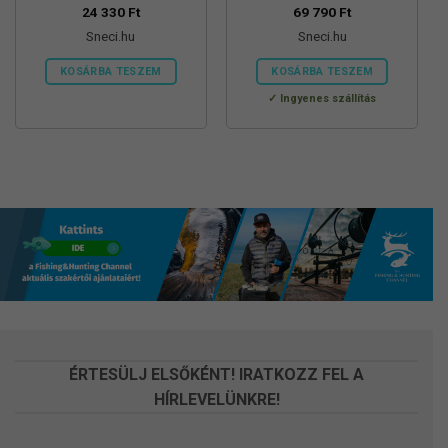
orsó
24 330
Ft
69 790
Ft
Sneci.hu
Sneci.hu
KOSÁRBA TESZEM
KOSÁRBA TESZEM
Ingyenes szállítás
ÉRTESÜLJ ELSŐKÉNT! IRATKOZZ FEL A
HÍRLEVELÜNKRE!