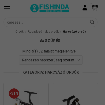
Skip
to
content
Keresés
a
következőre:
Orsók
/
Ragadozó halas orsók
/
Harcsázó orsók
SZŰRÉS
Sorted
Mind a(z) 32 találat megjelenítve
by
popularity
KATEGÓRIA: HARCSÁZÓ ORSÓK
-31%