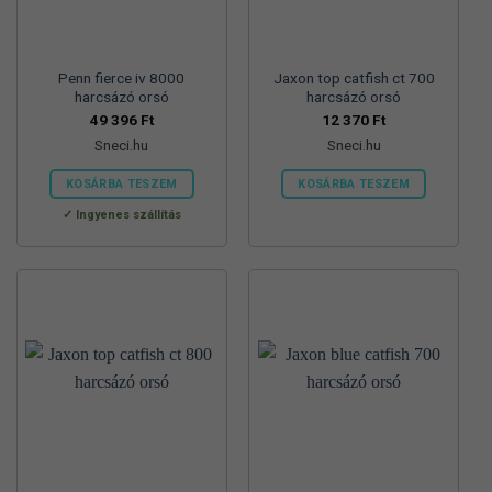
Penn fierce iv 8000
Jaxon top catfish ct 700
harcsázó orsó
harcsázó orsó
49 396
Ft
12 370
Ft
Sneci.hu
Sneci.hu
KOSÁRBA TESZEM
KOSÁRBA TESZEM
Ingyenes szállítás