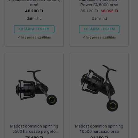
orsó
Power FA 8000 orsó
Original
Current
48 200
Ft
85 120
Ft
68 095
Ft
price
price
damil.hu
damil.hu
was:
is:
85
68
120 Ft.
095 Ft.
KOSÁRBA TESZEM
KOSÁRBA TESZEM
Ingyenes szállítás
Ingyenes szállítás
Madcat dominion spinning
Madcat dominion spinning
5500 harcsázó pergető
10500 harcsázó orsó
orsó
70 600
Ft
91 350
Ft