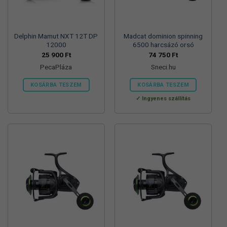
ki
ki
Delphin Mamut NXT 12T DP
Madcat dominion spinning
12000
6500 harcsázó orsó
25 900
Ft
74 750
Ft
PecaPláza
Sneci.hu
KOSÁRBA TESZEM
KOSÁRBA TESZEM
Ennek
Ingyenes szállítás
a
terméknek
több
variációja
van.
A
változatok
a
termékoldalon
választhatók
ki