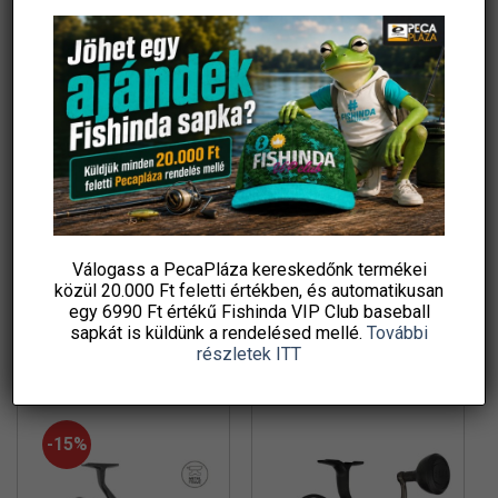
-15%
-15%
Delphin Mamut PRO 12T DP
Delphin Mamut PRO 10T DP
orsó
orsó
Original
Current
Original
Current
Válogass a PecaPláza kereskedőnk termékei
31 770
Ft
27 004
Ft
29 260
Ft
24 871
Ft
price
price
price
price
közül
20.000 Ft feletti
értékben, és automatikusan
damil.hu
damil.hu
was:
is:
was:
is:
egy 6990 Ft értékű
Fishinda VIP Club baseball
31
27
29
24
770 Ft.
004 Ft.
260 Ft.
871 Ft.
sapkát
is küldünk a rendelésed mellé.
További
KOSÁRBA TESZEM
KOSÁRBA TESZEM
részletek ITT
-15%