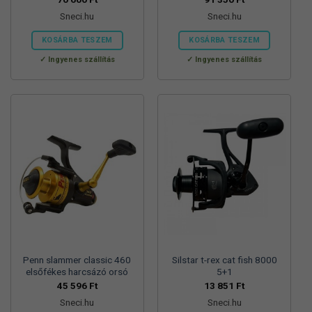
Sneci.hu
Sneci.hu
KOSÁRBA TESZEM
KOSÁRBA TESZEM
Ingyenes szállítás
Ingyenes szállítás
Penn slammer classic 460
Silstar t-rex cat fish 8000
elsőfékes harcsázó orsó
5+1
45 596
Ft
13 851
Ft
Sneci.hu
Sneci.hu