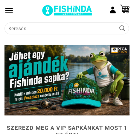
Skip
to
content
Keresés
a
következőre:
SZEREZD MEG A VIP SAPKÁNKAT MOST 1