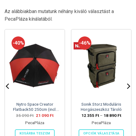
Az alábbiakban mutatunk néhány kiváló választást a
PecaPláza kínálatából.
-40%
-46%
Nytro Space Creator
Sonik Storz Moduláris
Flatback50 250cm (incl.
Horgászeszköz Tároló
Pegs)
omány:
Original
Current
Ártarto
35 090
Ft
21 090
Ft
12 355
Ft
–
18 890
Ft
price
price
12
PecaPláza
PecaPláza
was:
is:
355 Ft
35
21
-
090 Ft.
090 Ft.
18
KOSÁRBA TESZEM
OPCIÓK VÁLASZTÁSA
890 Ft