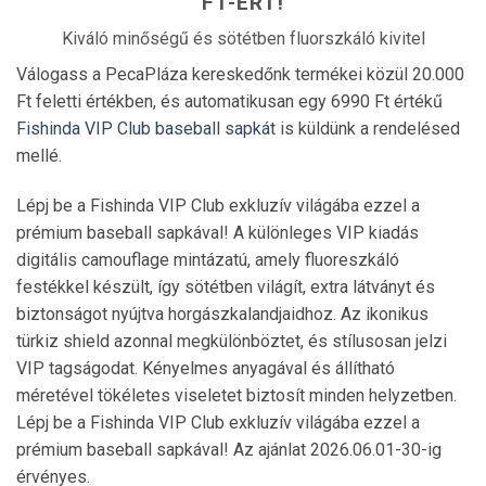
FT-ÉRT!
Kiváló minőségű és sötétben fluorszkáló kivitel
Válogass a PecaPláza kereskedőnk termékei közül 20.000
Ft feletti értékben, és automatikusan egy 6990 Ft értékű
Fishinda VIP Club baseball sapkát
is küldünk a rendelésed
mellé.
Lépj be a Fishinda VIP Club exkluzív világába ezzel a
prémium baseball sapkával! A különleges VIP kiadás
digitális camouflage mintázatú, amely fluoreszkáló
festékkel készült, így sötétben világít, extra látványt és
biztonságot nyújtva horgászkalandjaidhoz. Az ikonikus
türkiz shield azonnal megkülönböztet, és stílusosan jelzi
VIP tagságodat. Kényelmes anyagával és állítható
méretével tökéletes viseletet biztosít minden helyzetben.
Lépj be a Fishinda VIP Club exkluzív világába ezzel a
prémium baseball sapkával! Az ajánlat 2026.06.01-30-ig
érvényes.