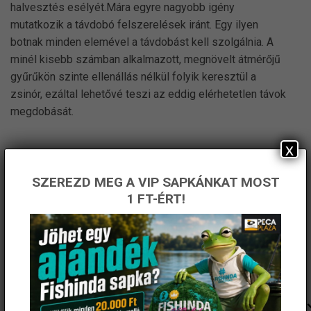
halvesztés esélyét.Mára egyre nagyobb igény
mutatkozik a távdobó felszerelések iránt. Egy ilyen
botnak minden elemével a távdobást kell szolgálnia. A
minél kisebb számban alkalmazott, megnövelt átmérőjű
gyűrűkön szinte ellenállás nélkül folyik keresztül a
zsinór, ezáltal lehetővé teszi az eddig elérhetetlen távok
megdobását.
x
KAPCSOLÓDÓ TERMÉKEK
SZEREZD MEG A VIP SAPKÁNKAT MOST
1 FT-ÉRT!