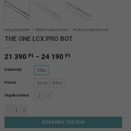
Horgászbotok
/
Békés halas botok
/
Bojlis horgászbotok
THE ONE LCX PRO BOT
Ártartomány:
21 390
Ft
–
24 190
Ft
21
390 Ft
Dobósúly
3 lbs
-
Hossz
24
3,6 m
3,9 m
190 Ft
Tagok száma
2
3
THE ONE LCX PRO BOT mennyiség
KOSÁRBA TESZEM