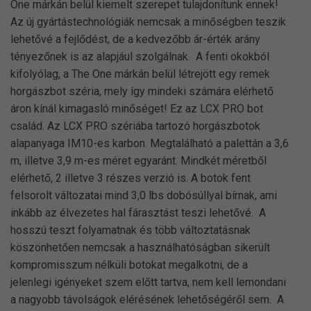
One márkán belül kiemelt szerepet tulajdonítunk ennek!
Az új gyártástechnológiák nemcsak a minőségben teszik
lehetővé a fejlődést, de a kedvezőbb ár-érték arány
tényezőnek is az alapjául szolgálnak. A fenti okokból
kifolyólag, a The One márkán belül létrejött egy remek
horgászbot széria, mely így mindeki számára elérhető
áron kínál kimagasló minőséget! Ez az LCX PRO bot
család. Az LCX PRO szériába tartozó horgászbotok
alapanyaga IM10-es karbon. Megtalálható a palettán a 3,6
m, illetve 3,9 m-es méret egyaránt. Mindkét méretből
elérhető, 2 illetve 3 részes verzió is. A botok fent
felsorolt változatai mind 3,0 lbs dobósúllyal bírnak, ami
inkább az élvezetes hal fárasztást teszi lehetővé. A
hosszú teszt folyamatnak és több változtatásnak
köszönhetően nemcsak a használhatóságban sikerült
kompromisszum nélküli botokat megalkotni, de a
jelenlegi igényeket szem előtt tartva, nem kell lemondani
a nagyobb távolságok elérésének lehetőségéről sem. A