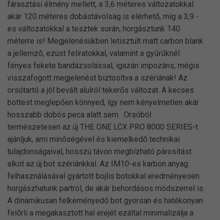
fárasztási élmény mellett, a 3,6 méteres változatokkal
akár 120 méteres dobástávolság is elérhető, míg a 3,9 -
es változatokkal a tesztek során, horgásztunk 140
méterre is! Megjelenésükben letisztult matt carbon blank
a jellemző, ezüst feliratokkal, valamint a gyűrűknél
fényes fekete bandázsolással, igazán impozáns, mégis
visszafogott megjelenést biztosítva a szériának! Az
orsótartó a jól bevált alulról tekerős változat. A kecses
bottest meglepően könnyed, így nem kényelmetlen akár
hosszabb dobós peca alatt sem. Orsóból
természetesen az új THE ONE LCX PRO 8000 SERIES-t
ajánljuk, ami minőségével és kiemelkedő technikai
tulajdonságaival, hosszú távon megbízható párosítást
alkot az új bot szériánkkal. Az IM10-es karbon anyag
felhasználásával gyártott bojlis botokkal eredményesen
horgászhatunk partról, de akár behordásos módszerrel is.
A dinamikusan felkeményedő bot gyorsan és hatékonyan
felőrli a megakasztott hal erejét ezáltal minimalizálja a