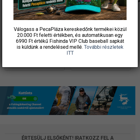
Ukwlsg Kéttalpas Gyűrű
Ukllsg Egytalpas Gyűrű
Válogass a PecaPláza kereskedőnk termékei közül
Ártartomány:
Ártartomány
2 590
Ft
–
4 990
Ft
430
Ft
–
1 250
Ft
20.000 Ft feletti
értékben, és automatikusan egy
2
430 Ft
6990 Ft értékű
Fishinda VIP Club baseball sapkát
PecaPláza
PecaPláza
590 Ft
-
-
1
is küldünk a rendelésed mellé.
További részletek
4
250 Ft
ITT
OPCIÓK VÁLASZTÁSA
OPCIÓK VÁLASZTÁSA
990 Ft
Ennek
Ennek
a
a
terméknek
terméknek
több
több
variációja
variációja
van.
van.
A
A
változatok
változatok
a
a
termékoldalon
termékoldalon
választhatók
választhatók
ki
ki
ÉRTESÜLJ ELSŐKÉNT! IRATKOZZ FEL A