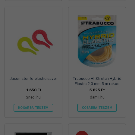
Jaxon stonfo-elastic saver
Trabucco HI-Stretch Hybrid
Elastic 2,0 mm 5 m rakós
gumi
1 650
Ft
5 825
Ft
Sneci.hu
damil.hu
KOSÁRBA TESZEM
KOSÁRBA TESZEM