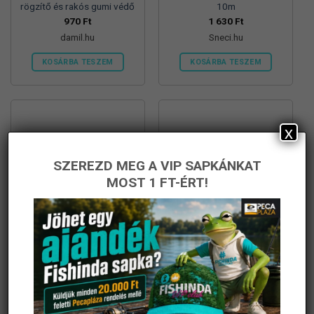
rögzítő és rakós gumi védő
10m
970
Ft
1 630
Ft
damil.hu
Sneci.hu
KOSÁRBA TESZEM
KOSÁRBA TESZEM
x
SZEREZD MEG A VIP SAPKÁNKAT
MOST 1 FT-ÉRT!
Guru Elastic Connector –
Guru Elastic Connector –
Small , 5 db/csg
Extra Small , 5 db/csg
2 790
Ft
2 790
Ft
damil.hu
damil.hu