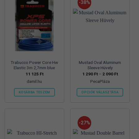
-38%
Trabucco Power Core Hw
Mustad Oval Aluminum
Elastic 3m 2,7mm blue
Sleeve Hüvely
Ártartomán
11 125
Ft
1 290
Ft
–
2 090
Ft
1
damil.hu
PecaPláza
290 Ft
-
2
KOSÁRBA TESZEM
OPCIÓK VÁLASZTÁSA
090 Ft
Ennek
a
terméknek
több
-27%
variációja
van.
A