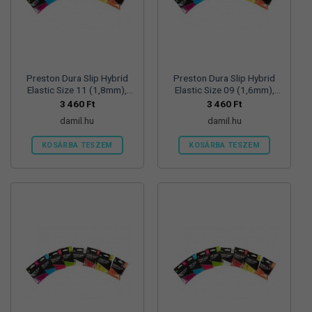
Preston Dura Slip Hybrid
Preston Dura Slip Hybrid
Elastic Size 11 (1,8mm),
Elastic Size 09 (1,6mm),
rakós gumi
rakós gumi
3 460
Ft
3 460
Ft
damil.hu
damil.hu
KOSÁRBA TESZEM
KOSÁRBA TESZEM