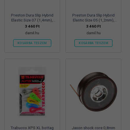
Preston Dura Slip Hybrid
Preston Dura Slip Hybrid
Elastic Size 07 (1,4mm),
Elastic Size 05 (1,2mm),
rakós gumi
rakós gumi
3 460
Ft
3 460
Ft
damil.hu
damil.hu
KOSÁRBA TESZEM
KOSÁRBA TESZEM
Trabucco XPS XL bottag
Jaxon shock core 0,8mm