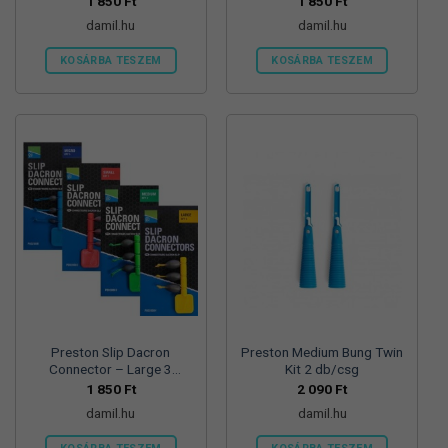
1 850
Ft
1 850
Ft
damil.hu
damil.hu
KOSÁRBA TESZEM
KOSÁRBA TESZEM
Preston Slip Dacron
Preston Medium Bung Twin
Connector – Large 3
Kit 2 db/csg
db/csg
1 850
Ft
2 090
Ft
damil.hu
damil.hu