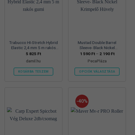
változatok
a
termékoldalon
választhatók
ki
Trabucco HI-Stretch Hybrid
Mustad Double Barrel
Elastic 2,4 mm 5 m rakós
Sleeve- Black Nickel
gumi
Krimpelő Hüvely
Ártartomán
5 825
Ft
1 590
Ft
–
2 190
Ft
1
damil.hu
PecaPláza
590 Ft
-
2
KOSÁRBA TESZEM
OPCIÓK VÁLASZTÁSA
190 Ft
Ennek
a
terméknek
több
-40%
variációja
van.
A
változatok
a