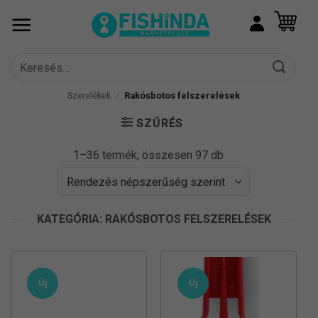
Skip
to
content
Keresés
a
következőre:
Szerelékek
/
Rakósbotos felszerelések
SZŰRÉS
Sorted
1–36 termék, összesen 97 db
by
popularity
KATEGÓRIA: RAKÓSBOTOS FELSZERELÉSEK
Új
Új