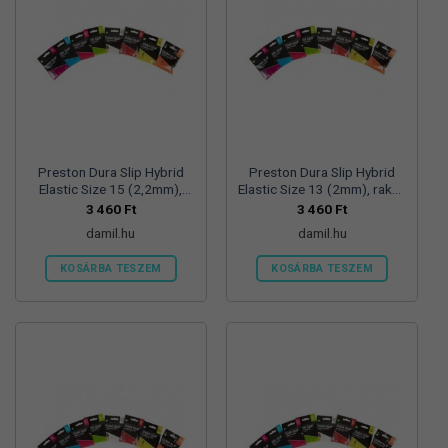
Preston Dura Slip Hybrid
Preston Dura Slip Hybrid
Elastic Size 15 (2,2mm),
Elastic Size 13 (2mm), rakós
rakós gumi
gumi
3 460
Ft
3 460
Ft
damil.hu
damil.hu
KOSÁRBA TESZEM
KOSÁRBA TESZEM