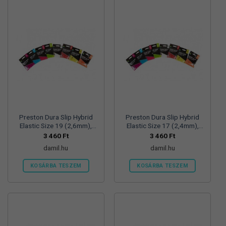
Preston Dura Slip Hybrid
Preston Dura Slip Hybrid
Elastic Size 19 (2,6mm),
Elastic Size 17 (2,4mm),
rakós gumi
rakós gumi
3 460
Ft
3 460
Ft
damil.hu
damil.hu
KOSÁRBA TESZEM
KOSÁRBA TESZEM