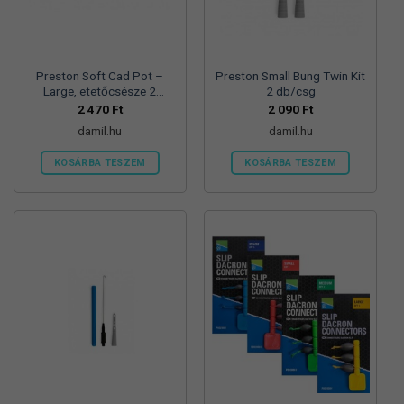
Preston Soft Cad Pot –
Preston Small Bung Twin Kit
Large, etetőcsésze 2
2 db/csg
db/csg
2 470
Ft
2 090
Ft
damil.hu
damil.hu
KOSÁRBA TESZEM
KOSÁRBA TESZEM