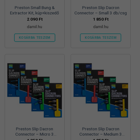
Preston Small Bung &
Preston Slip Dacron
Extractor Kit, kúp+kiszedő
Connector – Small 3 db/csg
2 090
Ft
1 850
Ft
damil.hu
damil.hu
KOSÁRBA TESZEM
KOSÁRBA TESZEM
Preston Slip Dacron
Preston Slip Dacron
Connector – Micro 3
Connector – Medium 3
db/csg
db/csg