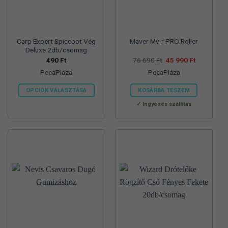
termékoldalon
választhatók
ki
Carp Expert Spiccbot Vég
Maver Mv-r PRO Roller
Deluxe 2db/csomag
Original
Current
490
Ft
76 690
Ft
45 990
Ft
price
price
PecaPláza
PecaPláza
was:
is:
76
45
690 Ft.
990 Ft.
OPCIÓK VÁLASZTÁSA
KOSÁRBA TESZEM
Ennek
Ennek
Ingyenes szállítás
a
a
terméknek
terméknek
több
több
variációja
variációja
van.
van.
A
A
változatok
változatok
a
a
termékoldalon
termékoldalon
választhatók
választhatók
ki
ki