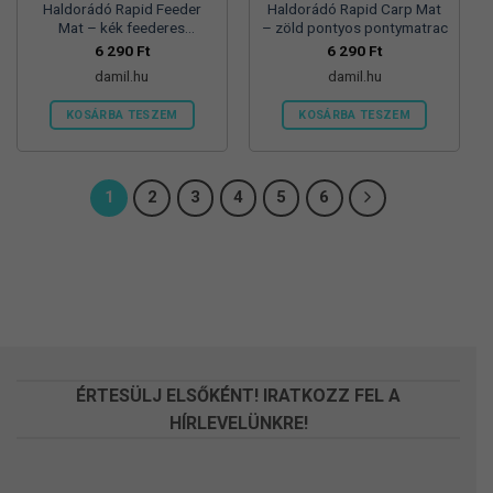
Haldorádó Rapid Feeder
Haldorádó Rapid Carp Mat
Mat – kék feederes
– zöld pontyos pontymatrac
pontymatrac
6 290
Ft
6 290
Ft
damil.hu
damil.hu
KOSÁRBA TESZEM
KOSÁRBA TESZEM
1
2
3
4
5
6
ÉRTESÜLJ ELSŐKÉNT! IRATKOZZ FEL A
HÍRLEVELÜNKRE!