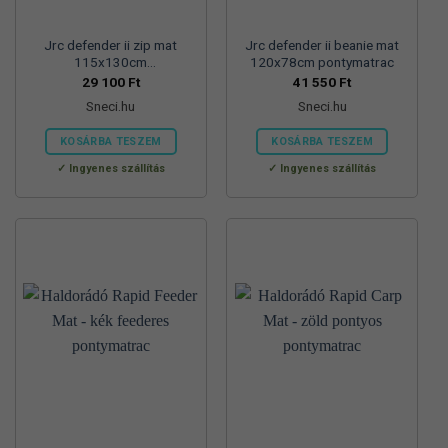
Jrc defender ii zip mat
Jrc defender ii beanie mat
115x130cm
120x78cm pontymatrac
horogszabadító matrac
29 100
Ft
41 550
Ft
Sneci.hu
Sneci.hu
KOSÁRBA TESZEM
KOSÁRBA TESZEM
Ingyenes szállítás
Ingyenes szállítás