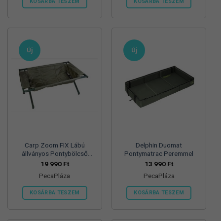
KOSÁRBA TESZEM
KOSÁRBA TESZEM
Új
Új
Carp Zoom FIX Lábú
Delphin Duomat
állványos Pontybölcső
Pontymatrac Peremmel
120x69x43cm
19 990
Ft
13 990
Ft
PecaPláza
PecaPláza
KOSÁRBA TESZEM
KOSÁRBA TESZEM
Ennek
Ennek
a
a