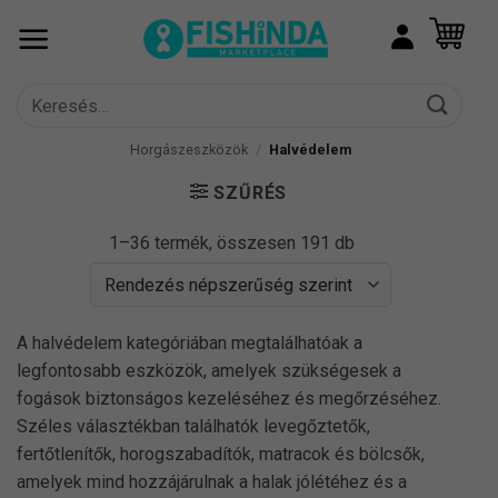
Skip
to
content
Keresés
a
következőre:
Horgászeszközök
/
Halvédelem
SZŰRÉS
Sorted
1–36 termék, összesen 191 db
by
popularity
A halvédelem kategóriában megtalálhatóak a
legfontosabb eszközök, amelyek szükségesek a
fogások biztonságos kezeléséhez és megőrzéséhez.
Széles választékban találhatók levegőztetők,
fertőtlenítők, horogszabadítók, matracok és bölcsők,
amelyek mind hozzájárulnak a halak jólétéhez és a