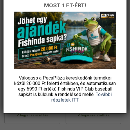
MOST 1 FT-ÉRT!
Válogass a PecaPláza kereskedőnk termékei
Prologic inspire pro-tect
Prologic inspire pro-tect
közül
20.000 Ft feletti
értékben, és automatikusan
unhooking mat 110x65cm
unhooking mat 95x52cm
egy 6990 Ft értékű
Fishinda VIP Club baseball
camo horogszabadító
zöld horogszabadító
49 850
Ft
49 850
Ft
sapkát
is küldünk a rendelésed mellé.
További
matrac
matrac
Sneci.hu
Sneci.hu
részletek ITT
KOSÁRBA TESZEM
KOSÁRBA TESZEM
Ingyenes szállítás
Ingyenes szállítás