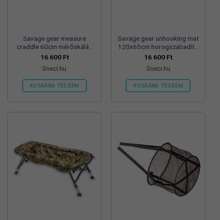
Savage gear measure
Savage gear unhooking mat
craddle 60cm mérőskálás
120x65cm horogszabadító
bölcső ragadozóhalakhoz
matrac
16 600
Ft
16 600
Ft
Sneci.hu
Sneci.hu
KOSÁRBA TESZEM
KOSÁRBA TESZEM