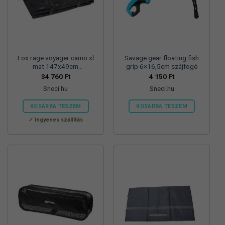
Fox rage voyager camo xl
Savage gear floating fish
mat 147x49cm
grip 6×16,5cm szájfogó
pontymatrac
34 760
Ft
4 150
Ft
Sneci.hu
Sneci.hu
KOSÁRBA TESZEM
KOSÁRBA TESZEM
Ingyenes szállítás