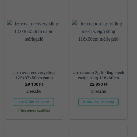
Jrc rova recovery sling
Jrc cocoon 2g folding mesh
122x87x50cm camo
weigh sling 116x60cm
mérlegelő
mérlegelő
29 100
Ft
22 850
Ft
Sneci.hu
Sneci.hu
KOSÁRBA TESZEM
KOSÁRBA TESZEM
Ingyenes szállítás