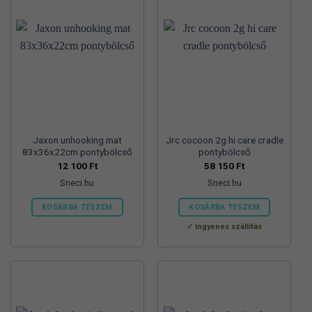
Jaxon unhooking mat
Jrc cocoon 2g hi care cradle
83x36x22cm pontybölcső
pontybölcső
12 100
Ft
58 150
Ft
Sneci.hu
Sneci.hu
KOSÁRBA TESZEM
KOSÁRBA TESZEM
Ingyenes szállítás