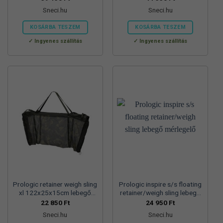
Sneci.hu
Sneci.hu
KOSÁRBA TESZEM
KOSÁRBA TESZEM
Ingyenes szállítás
Ingyenes szállítás
Prologic retainer weigh sling
Prologic inspire s/s floating
xl 122x25x15cm lebegő
retainer/weigh sling lebegő
mérlegelő
mérlegelő
22 850
Ft
24 950
Ft
Sneci.hu
Sneci.hu