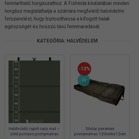
fenntartható horgászathoz. A Fishinda kínálatában minden
horgász megtalálhatja a számára megfelelő halvédelmi
felszerelést, hogy biztosíthassa a kifogott halak
egészségét és hosszú távú fennmaradását.
KATEGÓRIA: HALVÉDELEM
-13%
Új
Haldorádó rapid carp mat –
Silstar peremes
zöld pontyos pontymatrac
pontymatrac 120x66x12cm