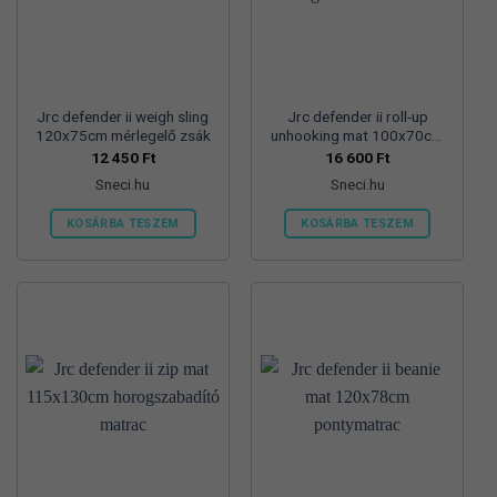
Jrc defender ii weigh sling
Jrc defender ii roll-up
120x75cm mérlegelő zsák
unhooking mat 100x70cm
horogszabadító matrac
12 450
Ft
16 600
Ft
Sneci.hu
Sneci.hu
KOSÁRBA TESZEM
KOSÁRBA TESZEM