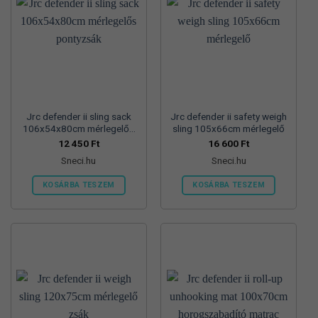
Jrc defender ii sling sack
Jrc defender ii safety weigh
106x54x80cm mérlegelős
sling 105x66cm mérlegelő
pontyzsák
12 450
Ft
16 600
Ft
Sneci.hu
Sneci.hu
KOSÁRBA TESZEM
KOSÁRBA TESZEM