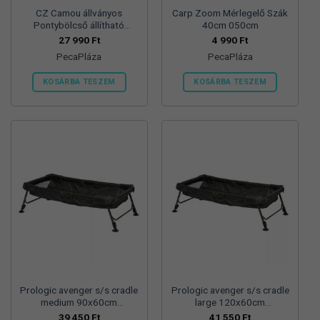
CZ Camou állványos
Carp Zoom Mérlegelő Szák
Pontybölcső állítható
40cm 050cm
Lábbal, 125×60/30 CM
27 990
Ft
4 990
Ft
PecaPláza
PecaPláza
KOSÁRBA TESZEM
KOSÁRBA TESZEM
Ennek
Ennek
a
a
terméknek
terméknek
több
több
variációja
variációja
van.
van.
A
A
változatok
változatok
a
a
termékoldalon
termékoldalon
választhatók
választhatók
ki
ki
Prologic avenger s/s cradle
Prologic avenger s/s cradle
medium 90x60cm
large 120x60cm
pontybölcső
pontybölcső
39 450
Ft
41 550
Ft