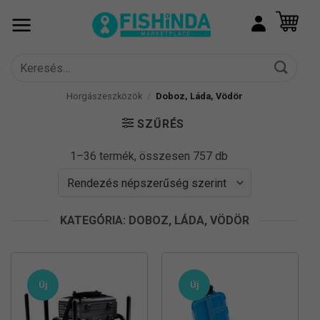
Skip
to
content
Keresés
a
következőre:
Horgászeszközök
/
Doboz, Láda, Vödör
SZŰRÉS
Sorted
1–36 termék, összesen 757 db
by
popularity
KATEGÓRIA: DOBOZ, LÁDA, VÖDÖR
Új
Új