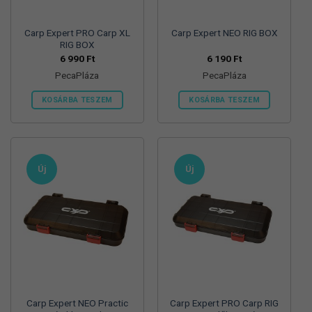
ki
ki
Carp Expert PRO Carp XL
Carp Expert NEO RIG BOX
RIG BOX
6 990
Ft
6 190
Ft
PecaPláza
PecaPláza
KOSÁRBA TESZEM
KOSÁRBA TESZEM
Ennek
Ennek
a
a
terméknek
terméknek
több
több
Új
Új
variációja
variációja
van.
van.
A
A
változatok
változatok
a
a
termékoldalon
termékoldalon
választhatók
választhatók
ki
ki
Carp Expert NEO Practic
Carp Expert PRO Carp RIG