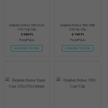
a
a
termékoldalon
termékoldalon
választhatók
választhatók
ki
ki
Delphin Doboz TBX DUO
Delphin Doboz TBX ONE
210-12p Clip
350-5p Clip
210x165x40mm
350x250x48mm
3 090
Ft
6 190
Ft
PecaPláza
PecaPláza
KOSÁRBA TESZEM
KOSÁRBA TESZEM
Ennek
Ennek
a
a
terméknek
terméknek
több
több
variációja
variációja
van.
van.
A
A
változatok
változatok
a
a
termékoldalon
termékoldalon
választhatók
választhatók