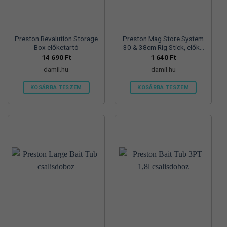
Preston Revalution Storage
Preston Mag Store System
Box előketartó
30 & 38cm Rig Stick, előke
pálcika 3 db/csg
14 690
Ft
1 640
Ft
damil.hu
damil.hu
KOSÁRBA TESZEM
KOSÁRBA TESZEM