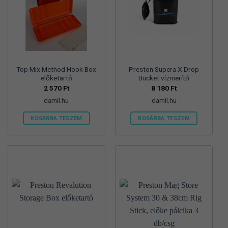
Top Mix Method Hook Box
Preston Supera X Drop
előketartó
Bucket vízmerítő
2 570
Ft
8 180
Ft
damil.hu
damil.hu
KOSÁRBA TESZEM
KOSÁRBA TESZEM