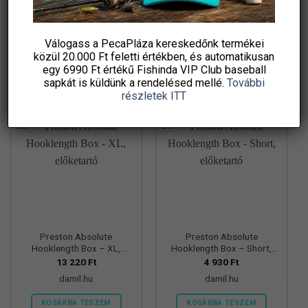
damil.hu
damil.hu
KOSÁRBA TESZEM
KOSÁRBA TESZEM
Válogass a PecaPláza kereskedőnk termékei
közül
20.000 Ft feletti
értékben, és automatikusan
egy 6990 Ft értékű
Fishinda VIP Club baseball
sapkát
is küldünk a rendelésed mellé.
További
részletek ITT
Preston Absolute
Preston Absolute
Hooklength Box – XL,
Hooklength Box – Short,
előketartó
előketartó
13 220
Ft
4 930
Ft
damil.hu
damil.hu
KOSÁRBA TESZEM
KOSÁRBA TESZEM