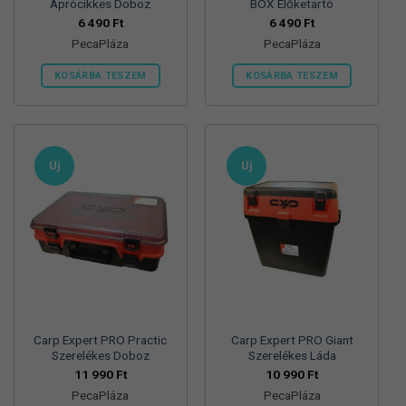
Aprócikkes Doboz
BOX Előketartó
6 490
Ft
6 490
Ft
PecaPláza
PecaPláza
KOSÁRBA TESZEM
KOSÁRBA TESZEM
Ennek
Ennek
a
a
terméknek
terméknek
több
több
Új
Új
variációja
variációja
van.
van.
A
A
változatok
változatok
a
a
termékoldalon
termékoldalon
választhatók
választhatók
ki
ki
Carp Expert PRO Practic
Carp Expert PRO Giant
Szerelékes Doboz
Szerelékes Láda
11 990
Ft
10 990
Ft
PecaPláza
PecaPláza