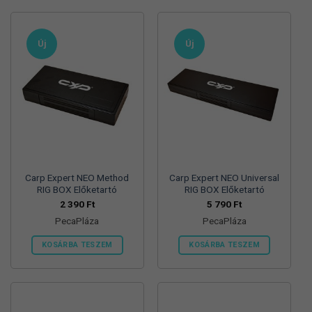
a
a
terméknek
terméknek
több
több
Új
Új
variációja
variációja
van.
van.
A
A
változatok
változatok
a
a
termékoldalon
termékoldalon
választhatók
választhatók
ki
ki
Carp Expert NEO Method
Carp Expert NEO Universal
RIG BOX Előketartó
RIG BOX Előketartó
2 390
Ft
5 790
Ft
PecaPláza
PecaPláza
KOSÁRBA TESZEM
KOSÁRBA TESZEM
Ennek
Ennek
a
a
terméknek
terméknek
több
több