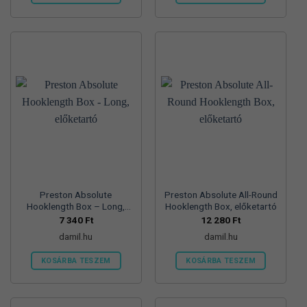
Preston Absolute
Preston Absolute All-Round
Hooklength Box – Long,
Hooklength Box, előketartó
előketartó
7 340
Ft
12 280
Ft
damil.hu
damil.hu
KOSÁRBA TESZEM
KOSÁRBA TESZEM