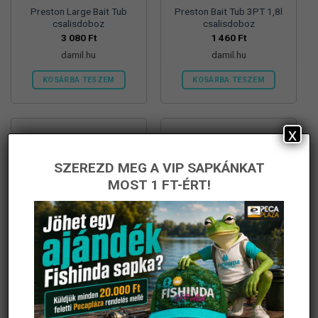
Preston Large Bait Tub
Preston Bait Tub 3PT 1,8l
csalisdoboz
csalisdoboz
3 080
Ft
1 460
Ft
damil.hu
damil.hu
KOSÁRBA TESZEM
KOSÁRBA TESZEM
x
SZEREZD MEG A VIP SAPKÁNKAT
MOST 1 FT-ÉRT!
Preston Bait Tub 2PT 1,2l
Preston Bait Tub 1PT 0,6l
csalisdoboz
csalisdoboz
1 360
Ft
1 360
Ft