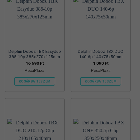
van.
A
változatok
a
termékoldalon
választhatók
ki
Delphin Doboz TBX Easyduo
Delphin Doboz TBX DUO
385-10p 385x270x125mm
140-6p 140x75x50mm
16 690
Ft
1 090
Ft
PecaPláza
PecaPláza
KOSÁRBA TESZEM
KOSÁRBA TESZEM
Ennek
Ennek
a
a
terméknek
terméknek
több
több
variációja
variációja
van.
van.
A
A
változatok
változatok