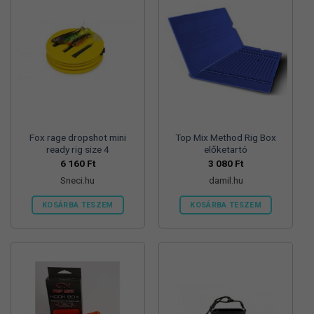
variációja
variációja
van.
van.
A
A
változatok
változatok
a
a
termékoldalon
termékoldalon
választhatók
választhatók
ki
ki
Fox rage dropshot mini
Top Mix Method Rig Box
ready rig size 4
előketartó
6 160
Ft
3 080
Ft
Sneci.hu
damil.hu
KOSÁRBA TESZEM
KOSÁRBA TESZEM