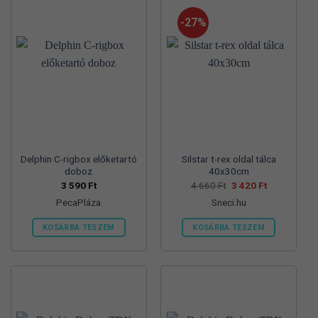
-27%
Delphin C-rigbox előketartó
Silstar t-rex oldal tálca
doboz
40x30cm
Original
Current
3 590
Ft
4 660
Ft
3 420
Ft
price
price
PecaPláza
Sneci.hu
was:
is:
4
3
660 Ft.
420 Ft.
KOSÁRBA TESZEM
KOSÁRBA TESZEM
Ennek
a
terméknek
több
variációja