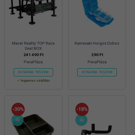
Maver Reality TOP Race
Kamasaki Horgos Doboz
Seat BOX
241 490
Ft
290
Ft
PecaPláza
PecaPláza
KOSÁRBA TESZEM
KOSÁRBA TESZEM
Ennek
Ennek
Ingyenes szállítás
a
a
terméknek
terméknek
több
több
variációja
variációja
-30%
-18%
van.
van.
A
A
Új
Új
változatok
változatok
a
a