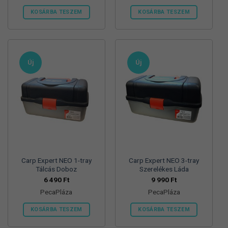
KOSÁRBA TESZEM
KOSÁRBA TESZEM
Ennek
Ennek
a
a
terméknek
terméknek
több
több
Új
Új
variációja
variációja
van.
van.
A
A
változatok
változatok
a
a
termékoldalon
termékoldalon
választhatók
választhatók
ki
ki
Carp Expert NEO 1-tray
Carp Expert NEO 3-tray
Tálcás Doboz
Szerelékes Láda
6 490
Ft
9 990
Ft
PecaPláza
PecaPláza
KOSÁRBA TESZEM
KOSÁRBA TESZEM
Ennek
Ennek