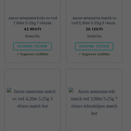
Jaxon amazuma bolo xv rod
Jaxon amazuma match xv
7,00m 5-25g 7 részes
rod 3,90m 5-25g 3 részes
bolognai bot
match bot
42 950
Ft
26 130
Ft
Sneci.hu
Sneci.hu
KOSÁRBA TESZEM
KOSÁRBA TESZEM
Ingyenes szállítás
Ingyenes szállítás