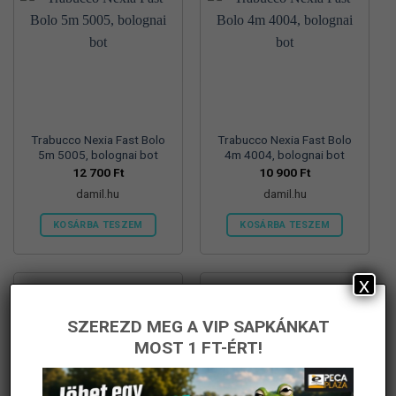
Trabucco Nexia Fast Bolo
Trabucco Nexia Fast Bolo
5m 5005, bolognai bot
4m 4004, bolognai bot
12 700
Ft
10 900
Ft
damil.hu
damil.hu
KOSÁRBA TESZEM
KOSÁRBA TESZEM
x
SZEREZD MEG A VIP SAPKÁNKAT
MOST 1 FT-ÉRT!