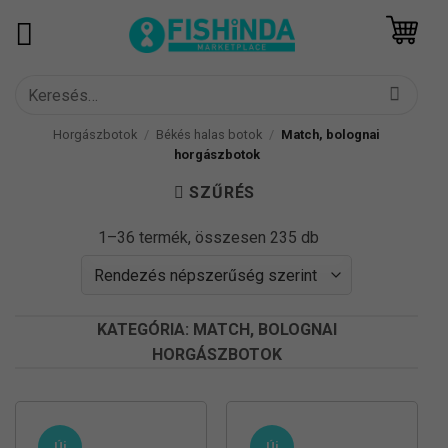
Skip
to
content
Keresés
a
következőre:
Horgászbotok
/
Békés halas botok
/
Match, bolognai
horgászbotok
SZŰRÉS
Sorted
1–36 termék, összesen 235 db
by
popularity
KATEGÓRIA: MATCH, BOLOGNAI
HORGÁSZBOTOK
Új
Új