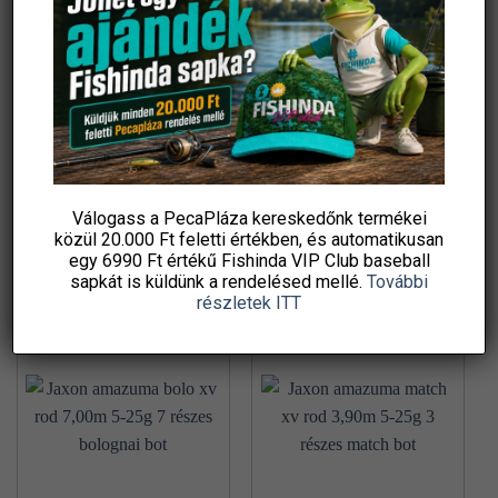
Jaxon amazuma bolo xv rod
Jaxon amazuma bolo xv rod
5,00m 5-25g 5 részes
6,00m 5-25g 6 részes
bolognai bot
bolognai bot
35 930
Ft
39 060
Ft
Sneci.hu
Sneci.hu
Válogass a PecaPláza kereskedőnk termékei
KOSÁRBA TESZEM
KOSÁRBA TESZEM
közül
20.000 Ft feletti
értékben, és automatikusan
Ingyenes szállítás
Ingyenes szállítás
egy 6990 Ft értékű
Fishinda VIP Club baseball
sapkát
is küldünk a rendelésed mellé.
További
részletek ITT