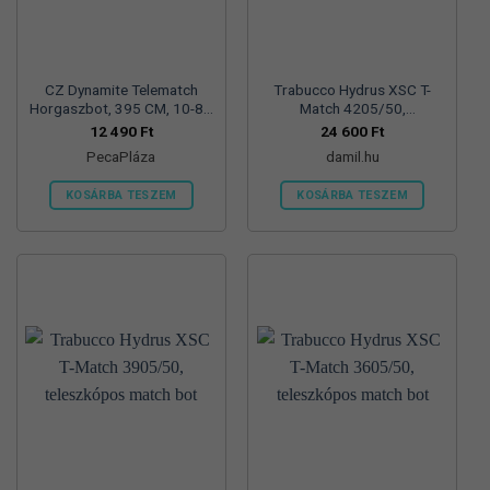
CZ Dynamite Telematch
Trabucco Hydrus XSC T-
Horgaszbot, 395 CM, 10-80
Match 4205/50,
G, 5 Reszes
teleszkópos match bot
12 490
Ft
24 600
Ft
PecaPláza
damil.hu
KOSÁRBA TESZEM
KOSÁRBA TESZEM
Ennek
a
terméknek
több
variációja
van.
A
változatok
a
termékoldalon
választhatók
ki