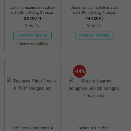
Jaxon amazuma match xv
Jaxon amazuma tele match
rod 4,20m 5-25g 3 részes
rod 3,90m 5-25g 7 részes
match bot
teleszkópos match bot
28 500
Ft
14 320
Ft
Sneci.hu
Sneci.hu
KOSÁRBA TESZEM
KOSÁRBA TESZEM
Ingyenes szállítás
-14%
Trabucco Vigor Hyper-X
Silstar rc1 carbon