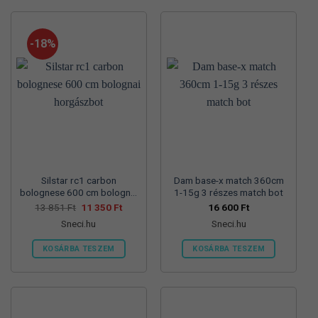
a
terméknek
több
-18%
variációja
van.
A
változatok
a
termékoldalon
választhatók
ki
Silstar rc1 carbon
Dam base-x match 360cm
bolognese 600 cm bolognai
1-15g 3 részes match bot
horgászbot
Original
Current
13 851
Ft
11 350
Ft
16 600
Ft
price
price
Sneci.hu
Sneci.hu
was:
is:
13
11
851 Ft.
350 Ft.
KOSÁRBA TESZEM
KOSÁRBA TESZEM