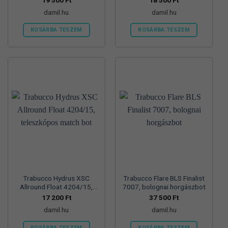
damil.hu
damil.hu
KOSÁRBA TESZEM
KOSÁRBA TESZEM
Trabucco Hydrus XSC
Trabucco Flare BLS Finalist
Allround Float 4204/15,
7007, bolognai horgászbot
teleszkópos match bot
17 200
Ft
37 500
Ft
damil.hu
damil.hu
KOSÁRBA TESZEM
KOSÁRBA TESZEM