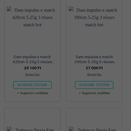
Dam impulse-x match
Dam impulse-x match
420cm 5-25g 3 részes
390cm 5-25g 3 részes
match bot
match bot
29 100
Ft
27 000
Ft
Sneci.hu
Sneci.hu
KOSÁRBA TESZEM
KOSÁRBA TESZEM
Ingyenes szállítás
Ingyenes szállítás