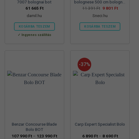
7007 bolognai bot
bolognese 500 cm bolognai
horgászbot
Original
Current
61 665
Ft
11 391
Ft
9 801
Ft
price
price
damil.hu
Sneci.hu
was:
is:
11
9
391 Ft.
801 Ft.
KOSÁRBA TESZEM
KOSÁRBA TESZEM
Ingyenes szállítás
-37%
Benzar Concourse Blade
Carp Expert Specialist Bolo
Bolo BOT
Ártartomány:
Ártartomán
107 990
Ft
–
123 990
Ft
6 890
Ft
–
8 690
Ft