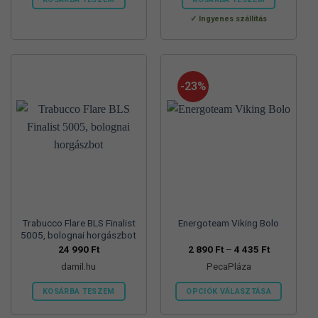
Ingyenes szállítás
-23%
Trabucco Flare BLS Finalist
Energoteam Viking Bolo
5005, bolognai horgászbot
Ártartomán
24 990
Ft
2 890
Ft
–
4 435
Ft
2
damil.hu
PecaPláza
890 Ft
-
4
KOSÁRBA TESZEM
OPCIÓK VÁLASZTÁSA
435 Ft
Ennek