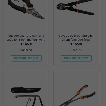
Savage gear pro split and
Savage gear cutting plier
cut plier 15cm multifunkciós
21cm fémvágó fogó
fogó
7 100
Ft
7 100
Ft
Sneci.hu
Sneci.hu
KOSÁRBA TESZEM
KOSÁRBA TESZEM