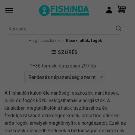
Skip
to
content
Keresés
a
következőre:
Horgászeszközök
/
Kések, ollók, fogók
SZŰRÉS
Sorted
1–36 termék, összesen 297 db
by
popularity
A Fishindán különféle minőségi eszközök, mint kések,
ollók és fogók közül válogathatnak a horgászok. A
kínálatban megtalálhatók a halak tisztításához és
feldolgozásához szükséges kések, precíziós ollók és
erős fogók, amelyek megkönnyítik a horgászatot. Ezek az
eszközök elengedhetetlenek a biztonságos és hatékony