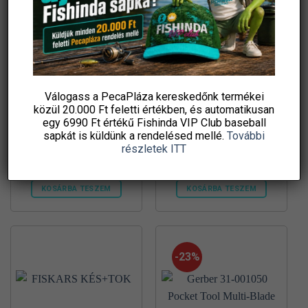
van.
van.
A
A
változatok
változatok
a
a
termékoldalon
termékoldalon
választhatók
választhatók
Válogass a PecaPláza kereskedőnk termékei
ki
ki
közül
20.000 Ft feletti
értékben, és automatikusan
egy 6990 Ft értékű
Fishinda VIP Club baseball
Jaxon folding knife 15/9cm
Haldorádó Cutter, fonott
többfunkciós bicska
zsinórvágó olló
sapkát
is küldünk a rendelésed mellé.
További
részletek ITT
6 950
Ft
1 570
Ft
Sneci.hu
damil.hu
KOSÁRBA TESZEM
KOSÁRBA TESZEM
-23%