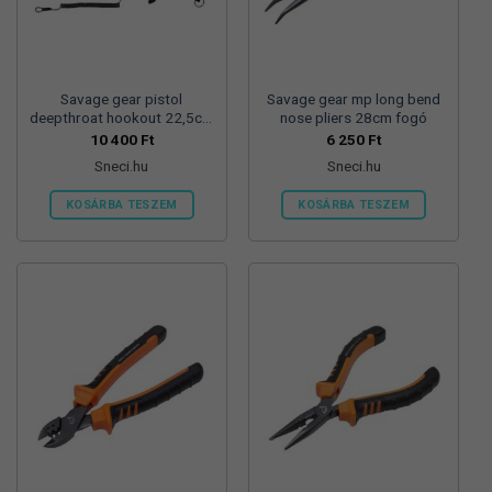
Savage gear pistol
Savage gear mp long bend
deepthroat hookout 22,5cm
nose pliers 28cm fogó
horogszabadító fogó
10 400
Ft
6 250
Ft
Sneci.hu
Sneci.hu
KOSÁRBA TESZEM
KOSÁRBA TESZEM