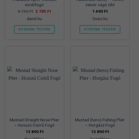
sörétfogó
zsinór vágó olló
Original
Current
4 730
Ft
3 785
Ft
1 490
Ft
price
price
damil.hu
Sneci.hu
was:
is:
4
3
730 Ft.
785 Ft.
KOSÁRBA TESZEM
KOSÁRBA TESZEM
Mustad Straight Nose Plier
Mustad (hero) Fishing Plier
– Hosszú Csörű Fogó
– Horgász Fogó
13 890
Ft
13 890
Ft
PecaPláza
PecaPláza