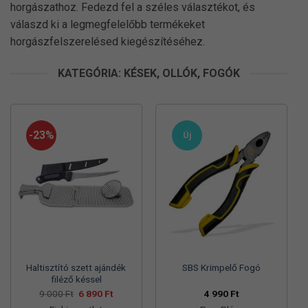
horgászathoz. Fedezd fel a széles választékot, és
válaszd ki a legmegfelelőbb termékeket
horgászfelszerelésed kiegészítéséhez.
KATEGÓRIA: KÉSEK, OLLÓK, FOGÓK
-23%
Új
Haltisztító szett ajándék
SBS Krimpelő Fogó
filéző késsel
Original
Current
9 000
Ft
6 890
Ft
4 990
Ft
price
price