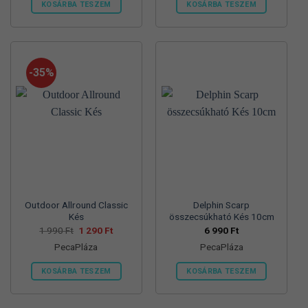
KOSÁRBA TESZEM
KOSÁRBA TESZEM
-35%
Outdoor Allround Classic
Delphin Scarp
Kés
összecsúkható Kés 10cm
Original
Current
1 990
Ft
1 290
Ft
6 990
Ft
price
price
PecaPláza
PecaPláza
was:
is:
1
1
990 Ft.
290 Ft.
KOSÁRBA TESZEM
KOSÁRBA TESZEM
Ennek
Ennek
a
a