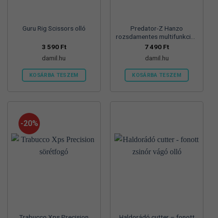
Guru Rig Scissors olló
Predator-Z Hanzo
rozsdamentes multifunkciós
fogó
3 590
Ft
7 490
Ft
damil.hu
damil.hu
KOSÁRBA TESZEM
KOSÁRBA TESZEM
-20%
Trabucco Xps Precision
Haldorádó cutter – fonott