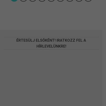
több
variációja
van.
A
változatok
a
termékoldalon
választhatók
ÉRTESÜLJ ELSŐKÉNT! IRATKOZZ FEL A
ki
HÍRLEVELÜNKRE!