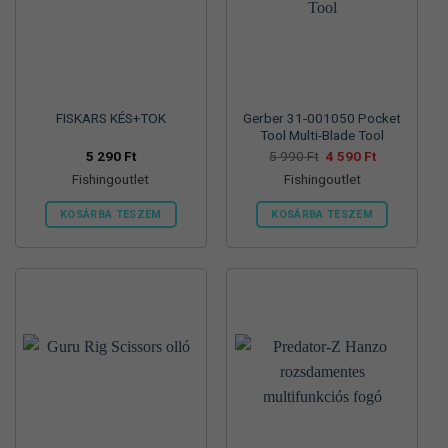
FISKARS KÉS+TOK
Gerber 31-001050 Pocket
Tool Multi-Blade Tool
Original
Current
5 290
Ft
5 990
Ft
4 590
Ft
price
price
Fishingoutlet
Fishingoutlet
was:
is:
5
4
990 Ft.
590 Ft.
KOSÁRBA TESZEM
KOSÁRBA TESZEM