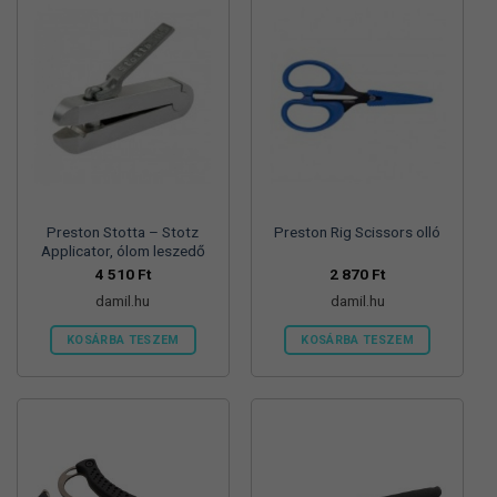
Preston Stotta – Stotz
Preston Rig Scissors olló
Applicator, ólom leszedő
4 510
Ft
2 870
Ft
damil.hu
damil.hu
KOSÁRBA TESZEM
KOSÁRBA TESZEM