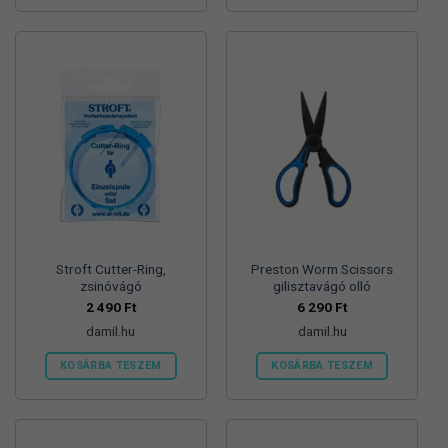
Ennek
a
terméknek
több
variációja
van.
A
változatok
a
termékoldalon
választhatók
ki
Stroft Cutter-Ring,
Preston Worm Scissors
zsinóvágó
gilisztavágó olló
2 490
Ft
6 290
Ft
damil.hu
damil.hu
KOSÁRBA TESZEM
KOSÁRBA TESZEM