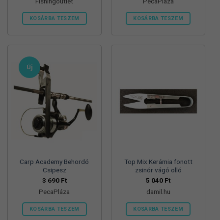
Fishingoutlet
PecaPláza
was:
is:
9
6
000 Ft.
890 Ft.
KOSÁRBA TESZEM
KOSÁRBA TESZEM
Ennek
a
terméknek
több
Új
variációja
van.
A
változatok
a
termékoldalon
választhatók
ki
Carp Academy Behordó
Top Mix Kerámia fonott
Csipesz
zsinór vágó olló
3 690
Ft
5 040
Ft
PecaPláza
damil.hu
KOSÁRBA TESZEM
KOSÁRBA TESZEM