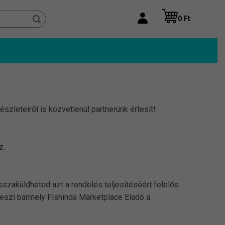
0
Ft
észleteiről is közvetlenül partnerünk értesít!
z.
szaküldheted azt a rendelés teljesítéséért felelős
zaveszi bármely Fishinda Marketplace Eladó a