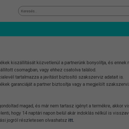
Keresés
a
következőre:
kek kiszállítását közvetlenül a partnerünk bonyolítja, és ennek r
állított csomagban, vagy ehhez csatolva találod.
levél tartalmazza a javítást biztosító szakszerviz adatait is.
ékek garanciáját a partner biztosítja vagy a megjelölt szakszervi
doltad magad, és már nem tartasz igényt a termékre, akkor vis
jelenti, hogy 14 naptári napon belül akár indoklás nélkül is viss
ási jogról részletesen olvashatsz
itt.