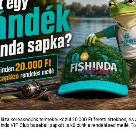
SÜLJ ELSŐKÉNT! IRATKOZZ FEL A HÍRLEVELÜNK
láza kereskedőnk termékei közül
20.000 Ft feletti
értékben, és 
hinda VIP Club baseball sapkát
is küldünk a rendelésed mellé.
To