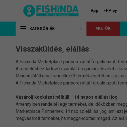
Skip
to
App
FHPlay
content
AKCIÓK
KATEGÓRIÁK
Visszaküldés, elállás
A Fishinda Marketplace partnerei által forgalmazott termé
A rendeléshez tartozó számlát és garancialevelet a kisz
Minden jótállással rendelkező termék esetében a garancia
A Fishinda Marketplace partnerei által forgalmazott term
Vásárolj kockázat nélkül! – 14 napos elállási jog
Amennyiben rendeltél egy terméket, de időközben meggon
Marketplace Partnernek. 14 nap az elállási jog, ami azt 
megvásárolt terméket, ha meggondoltad magad. Az eláll