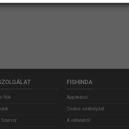
SZOLGÁLAT
FISHINDA
i fiók
Applikáció
ódok
Cookie szabályzat
 Szerviz
A vállalatról