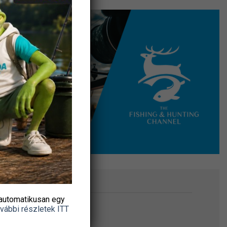
RE!
automatikusan egy
vábbi részletek ITT