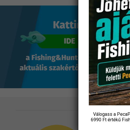
ÉRTE
Válogass a PecaP
6990 Ft értékű
Fis