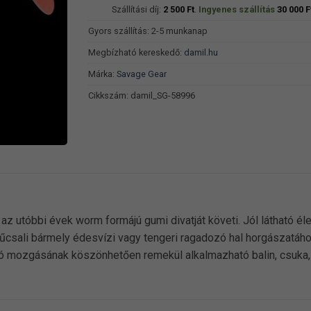
Szállítási díj:
2 500
Ft
.
Ingyenes szállítás
30 000
F
Gyors szállítás: 2-5 munkanap
Megbízható kereskedő:
damil.hu
Márka:
Savage Gear
Cikkszám:
damil_SG-58996
az utóbbi évek worm formájú gumi divatját követi. Jól látható él
csali bármely édesvízi vagy tengeri ragadozó hal horgászatához
áló mozgásának köszönhetően remekül alkalmazható balin, csuka,