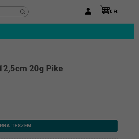
0
Ft
 12,5cm 20g Pike
nnyiség
RBA TESZEM