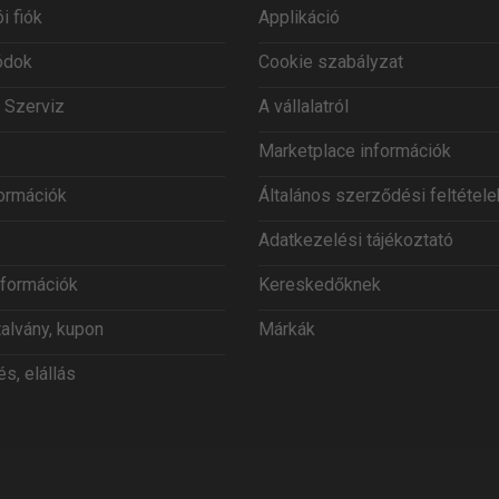
i fiók
Applikáció
ódok
Cookie szabályzat
 Szerviz
A vállalatról
Marketplace információk
formációk
Általános szerződési feltétele
Adatkezelési tájékoztató
információk
Kereskedőknek
talvány, kupon
Márkák
s, elállás