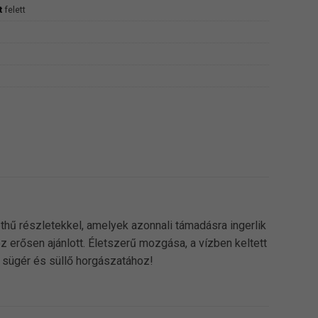
t
felett
ethű részletekkel, amelyek azonnali támadásra ingerlik
 erősen ajánlott. Életszerű mozgása, a vízben keltett
 sügér és süllő horgászatához!