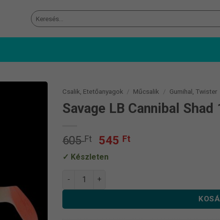
Keresés
a
következőre:
Csalik, Etetőanyagok
/
Műcsalik
/
Gumihal, Twister
Savage LB Cannibal Shad
Original
Current
605
Ft
545
Ft
price
price
Készleten
was:
is:
605 Ft.
545 Ft.
Savage LB Cannibal Shad 12,5cm 20g Pike me
KOSÁ