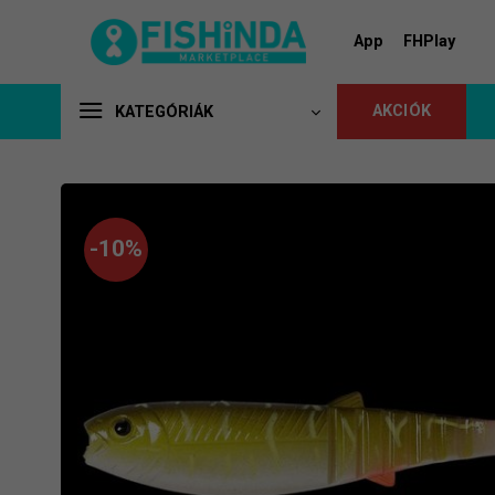
Skip
to
App
FHPlay
content
AKCIÓK
KATEGÓRIÁK
-10%