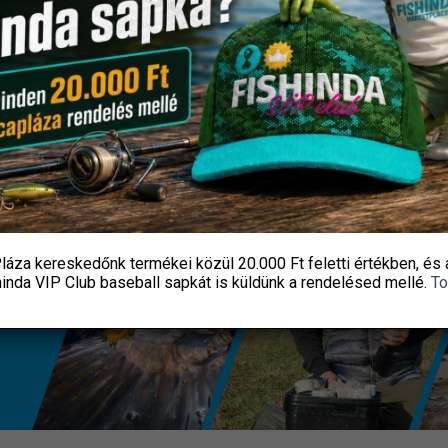
price
price
price
pri
damil.hu
damil.hu
was:
is:
was:
is:
8
7
8
7
770 Ft.
454 Ft.
770 Ft.
454
KOSÁRBA TESZEM
KOSÁRBA TESZEM
láza kereskedőnk termékei közül
20.000 Ft feletti
értékben, és 
hinda VIP Club baseball sapkát
is küldünk a rendelésed mellé.
To