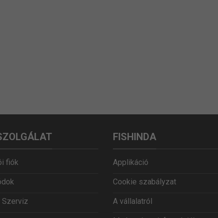
SZOLGÁLAT
FISHINDA
i fiók
Applikáció
ódok
Cookie szabályzat
 Szerviz
A vállalatról