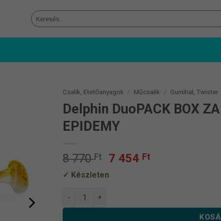
Keresés
a
következőre:
Csalik, Etetőanyagok
/
Műcsalik
/
Gumihal, Twister
Delphin DuoPACK BOX Z
EPIDEMY
Original
Current
8 770
Ft
7 454
Ft
price
price
Készleten
was:
is:
8
7
Delphin DuoPACK BOX ZANDERA UVs 30db 10
770 Ft.
454 Ft.
KOSÁ