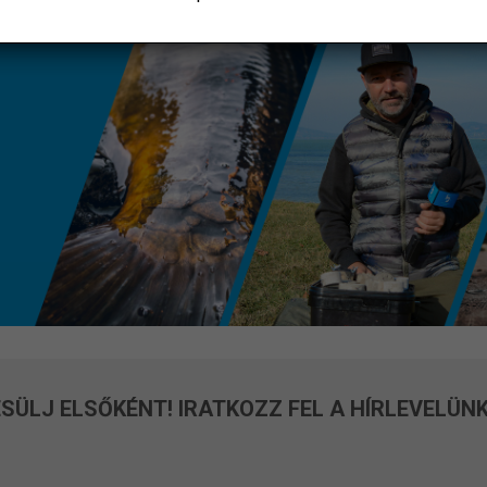
SÜLJ ELSŐKÉNT! IRATKOZZ FEL A HÍRLEVELÜNK