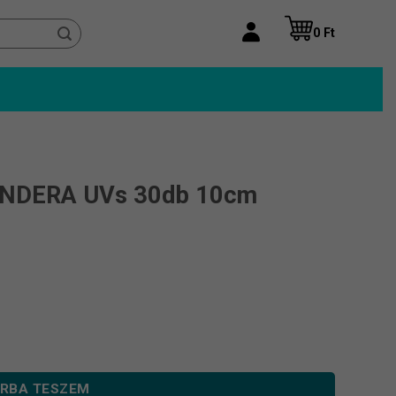
0
Ft
ANDERA UVs 30db 10cm
cm EPIDEMY mennyiség
RBA TESZEM