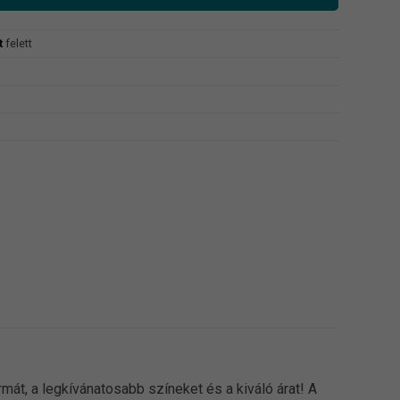
t
felett
át, a legkívánatosabb színeket és a kiváló árat! A