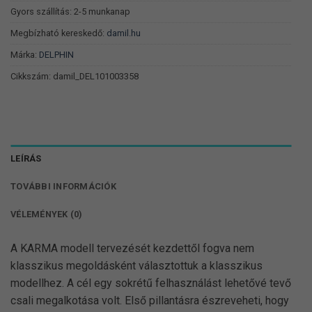
Gyors szállítás: 2-5 munkanap
Megbízható kereskedő:
damil.hu
Márka:
DELPHIN
Cikkszám:
damil_DEL101003358
LEÍRÁS
TOVÁBBI INFORMÁCIÓK
VÉLEMÉNYEK (0)
A KARMA modell tervezését kezdettől fogva nem
klasszikus megoldásként választottuk a klasszikus
modellhez. A cél egy sokrétű felhasználást lehetővé tevő
csali megalkotása volt. Első pillantásra észreveheti, hogy