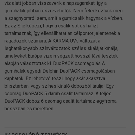
víz alatt jobban visszaverik a napsugarakat, így a
gumihalak jobban észrevehetők. Nem feledkeztünk meg
a szagnyomról sem, amit a gumicsalik hagynak a vízben.
Ez az S jelképezi, hogy a csalik sót és halízt
tartalmaznak, így ellenállhatatlan célpontot jelentenek a
ragadozók számára. A KARMA UVs változat a
leghatékonyabb színváltozatok széles skáláját kínálja,
amelyeket Európa vizein végzett hosszú távú tesztek
alapján választottak ki. DuoPACK csomagolás A
gumihalak egyedi Delphin DuoPACK csomagolásban
kaphatók. Ez lehetővé teszi, hogy akár akasztva
bliszterben, vagy színes kínáló dobozból árulja! Egy
csomag DuoPACK 5 darab csalit tartalmaz. A teljes
DuoPACK doboz 6 csomag csalit tartalmaz egyfroma
hosszban és méretben.