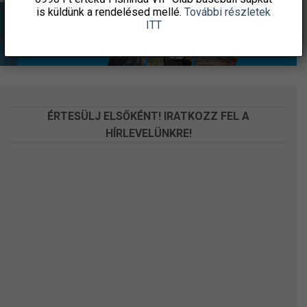
is küldünk a rendelésed mellé.
További részletek
ITT
ÉRTESÜLJ ELSŐKÉNT! IRATKOZZ FEL A
HÍRLEVELÜNKRE!