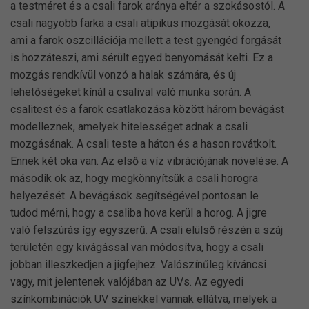
a testméret és a csali farok aránya eltér a szokásostól. A
csali nagyobb farka a csali atipikus mozgását okozza,
ami a farok oszcillációja mellett a test gyengéd forgását
is hozzáteszi, ami sérült egyed benyomását kelti. Ez a
mozgás rendkívül vonzó a halak számára, és új
lehetőségeket kínál a csalival való munka során. A
csalitest és a farok csatlakozása között három bevágást
modelleznek, amelyek hitelességet adnak a csali
mozgásának. A csali teste a háton és a hason rovátkolt.
Ennek két oka van. Az első a víz vibrációjának növelése. A
második ok az, hogy megkönnyítsük a csali horogra
helyezését. A bevágások segítségével pontosan le
tudod mérni, hogy a csaliba hova kerül a horog. A jigre
való felszúrás így egyszerű. A csali elülső részén a száj
területén egy kivágással van módosítva, hogy a csali
jobban illeszkedjen a jigfejhez. Valószínűleg kíváncsi
vagy, mit jelentenek valójában az UVs. Az egyedi
színkombinációk UV színekkel vannak ellátva, melyek a