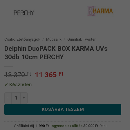
Csalik, Etetőanyagok
/
Műcsalik
/
Gumihal, Twister
Delphin DuoPACK BOX KARMA UVs
30db 10cm PERCHY
Original
Current
13 370
Ft
11 365
Ft
price
price
Készleten
was:
is:
13
11
Delphin DuoPACK BOX KARMA UVs 30db 10cm PERCHY menny
370 Ft.
365 Ft.
KOSÁRBA TESZEM
Szállítási díj:
1 990
Ft
.
Ingyenes szállítás
30 000
Ft
felett