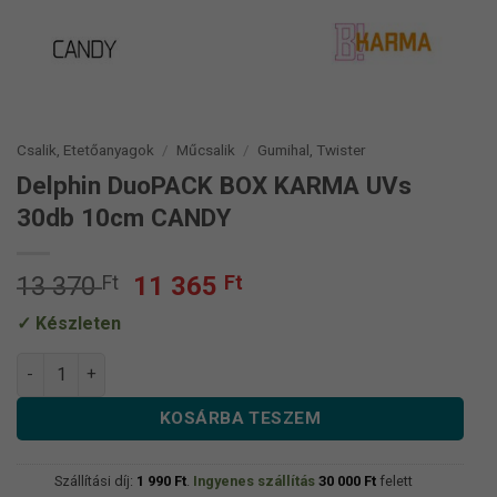
Csalik, Etetőanyagok
/
Műcsalik
/
Gumihal, Twister
Delphin DuoPACK BOX KARMA UVs
30db 10cm CANDY
Original
Current
13 370
Ft
11 365
Ft
price
price
Készleten
was:
is:
13
11
Delphin DuoPACK BOX KARMA UVs 30db 10cm CANDY mennyi
370 Ft.
365 Ft.
KOSÁRBA TESZEM
Szállítási díj:
1 990
Ft
.
Ingyenes szállítás
30 000
Ft
felett