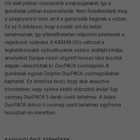
víz alatt jobban visszaverik a napsugarakat, így a
gumihalak jobban észrevehetők. Nem feledkeztünk meg
a szagnyomról sem, amit a gumicsalik hagynak a vízben.
Ez az S jelképezi, hogy a csalik sót és halízt
tartalmaznak, így ellenállhatatlan célpontot jelentenek a
ragadozók számára. A KARMA UVs változat a
leghatékonyabb színváltozatok széles skáláját kínálja,
amelyeket Európa vizein végzett hosszú távú tesztek
alapján választottak ki. DuoPACK csomagolás A
gumihalak egyedi Delphin DuoPACK csomagolásban
kaphatók. Ez lehetővé teszi, hogy akár akasztva
bliszterben, vagy színes kínáló dobozból árulja! Egy
csomag DuoPACK 5 darab csalit tartalmaz. A teljes
DuoPACK doboz 6 csomag csalit tartalmaz egyfroma
hosszban és méretben.