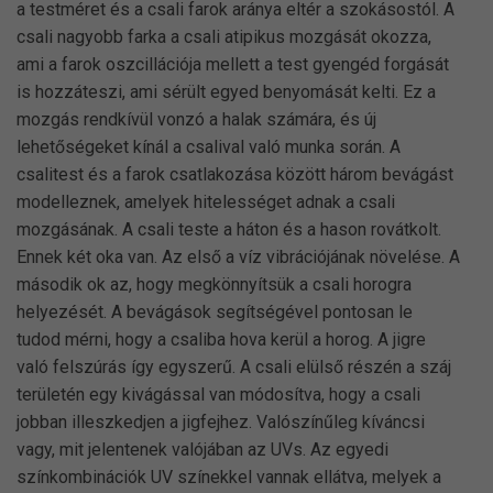
a testméret és a csali farok aránya eltér a szokásostól. A
csali nagyobb farka a csali atipikus mozgását okozza,
ami a farok oszcillációja mellett a test gyengéd forgását
is hozzáteszi, ami sérült egyed benyomását kelti. Ez a
mozgás rendkívül vonzó a halak számára, és új
lehetőségeket kínál a csalival való munka során. A
csalitest és a farok csatlakozása között három bevágást
modelleznek, amelyek hitelességet adnak a csali
mozgásának. A csali teste a háton és a hason rovátkolt.
Ennek két oka van. Az első a víz vibrációjának növelése. A
második ok az, hogy megkönnyítsük a csali horogra
helyezését. A bevágások segítségével pontosan le
tudod mérni, hogy a csaliba hova kerül a horog. A jigre
való felszúrás így egyszerű. A csali elülső részén a száj
területén egy kivágással van módosítva, hogy a csali
jobban illeszkedjen a jigfejhez. Valószínűleg kíváncsi
vagy, mit jelentenek valójában az UVs. Az egyedi
színkombinációk UV színekkel vannak ellátva, melyek a