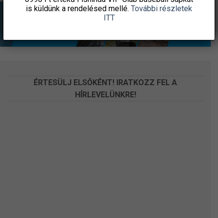
is küldünk a rendelésed mellé.
További részletek
ITT
ÉRTESÜLJ ELSŐKÉNT! IRATKOZZ FEL A
HÍRLEVELÜNKRE!