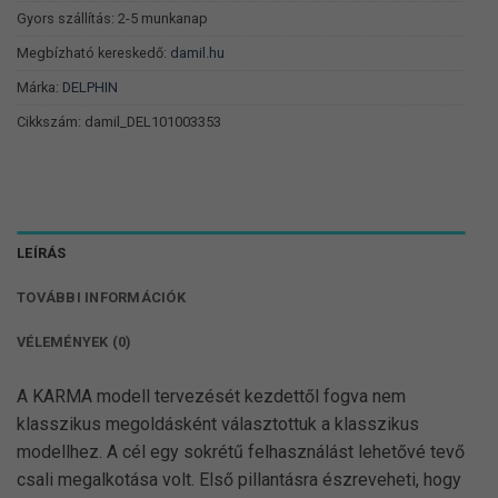
Gyors szállítás: 2-5 munkanap
Megbízható kereskedő:
damil.hu
Márka:
DELPHIN
Cikkszám:
damil_DEL101003353
LEÍRÁS
TOVÁBBI INFORMÁCIÓK
VÉLEMÉNYEK (0)
A KARMA modell tervezését kezdettől fogva nem
klasszikus megoldásként választottuk a klasszikus
modellhez. A cél egy sokrétű felhasználást lehetővé tevő
csali megalkotása volt. Első pillantásra észreveheti, hogy