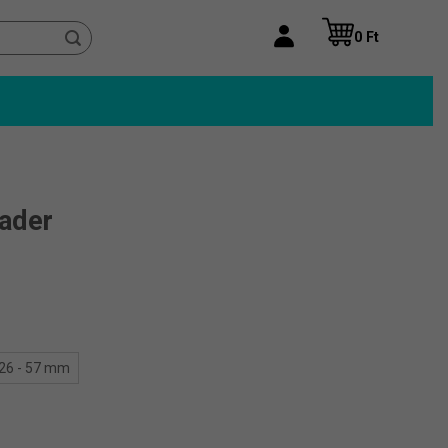
0
Ft
ader
y:
26 - 57 mm