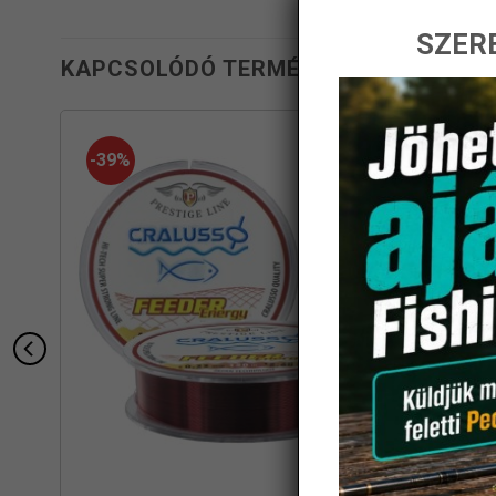
SZERE
KAPCSOLÓDÓ TERMÉKEK
-39%