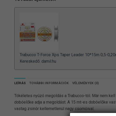
Trabucco T-Force Xps Taper Leader 10*15m 0,5-0,2
Kereskedő: damil.hu
LEÍRÁS
TOVÁBBI INFORMÁCIÓK
VÉLEMÉNYEK (0)
Tökéletes nyúzó megoldás a Trabucco-tól. Már nem kell
dobóelőke adja a megoldást. A 15 mt-es dobóelőke vast
vastag zsinór kellemetlenül nagy csomóival.