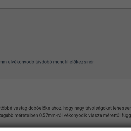
0mm elvékonyodó távdobó monofil előkezsinór
 többé vastag dobóelőke ahoz, hogy nagy távolságokat lehessen
agabb méreteiben 0,57mm-ről vékonyodik vissza mérettől függőe