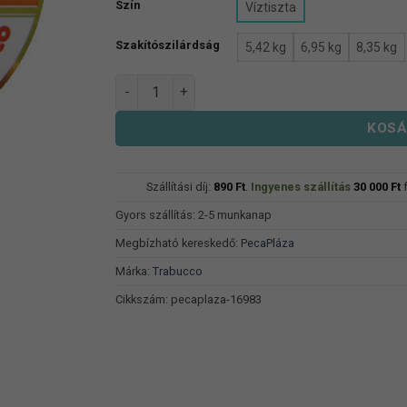
Szín
Víztiszta
Szakítószilárdság
5,42 kg
6,95 kg
8,35 kg
Trabucco TF S.C Taper Leader mennyiség
KOSÁ
Szállítási díj:
890
Ft
.
Ingyenes szállítás
30 000
Ft
f
Gyors szállítás: 2-5 munkanap
Megbízható kereskedő:
PecaPláza
Márka:
Trabucco
Cikkszám:
pecaplaza-16983