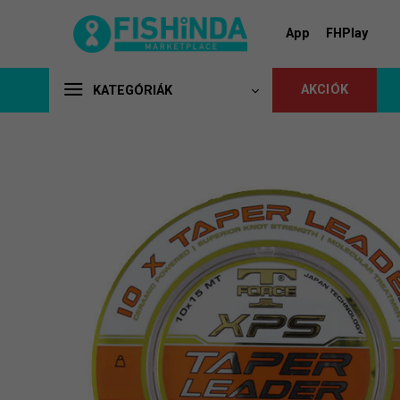
Skip
to
App
FHPlay
content
AKCIÓK
KATEGÓRIÁK