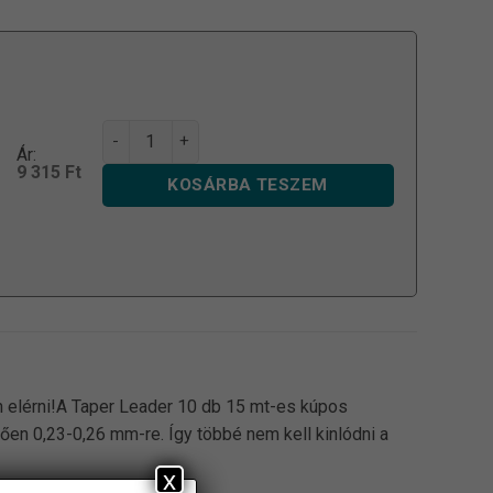
Trabucco TF S.C Taper Leader mennyiség
Ár:
9 315
Ft
KOSÁRBA TESZEM
 elérni!A Taper Leader 10 db 15 mt-es kúpos
n 0,23-0,26 mm-re. Így többé nem kell kinlódni a
x