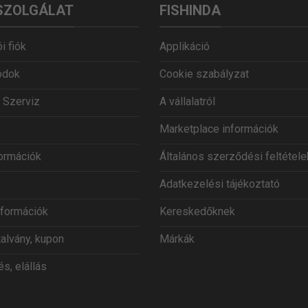
SZOLGÁLAT
FISHINDA
i fiók
Applikáció
ódok
Cookie szabályzat
 Szerviz
A vállalatról
Marketplace információk
formációk
Általános szerződési feltétele
Adatkezelési tájékoztató
információk
Kereskedőknek
talvány, kupon
Márkák
s, elállás