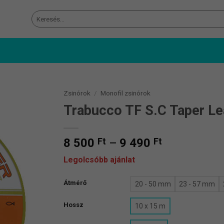
Keresés
a
következőre:
Zsinórok
/
Monofil zsinórok
Trabucco TF S.C Taper Le
Ártartomán
8 500
Ft
–
9 490
Ft
8
Legolcsóbb ajánlat
500 Ft
-
Átmérő
20 - 50 mm
23 - 57 mm
9
490 Ft
Hossz
10 x 15 m