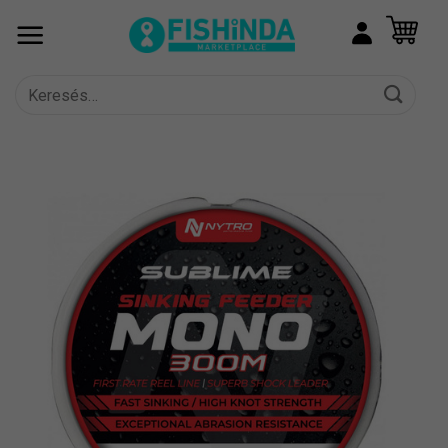
Skip
to
content
Keresés
a
következőre: