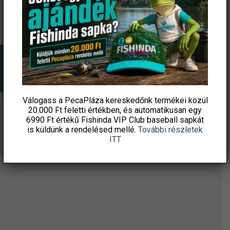
KOSÁRBA TESZEM
KOSÁRBA TESZEM
Válogass a PecaPláza kereskedőnk termékei közül
20.000 Ft feletti
értékben, és automatikusan egy
6990 Ft értékű
Fishinda VIP Club baseball sapkát
ÉRTESÜLJ ELSŐKÉNT! IRATKOZZ FEL A
is küldünk a rendelésed mellé.
További részletek
ITT
HÍRLEVELÜNKRE!