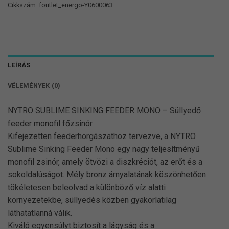
Cikkszám:
foutlet_energo-Y0600063
LEÍRÁS
VÉLEMÉNYEK (0)
NYTRO SUBLIME SINKING FEEDER MONO – Süllyedő
feeder monofil főzsinór
Kifejezetten feederhorgászathoz tervezve, a NYTRO
Sublime Sinking Feeder Mono egy nagy teljesítményű
monofil zsinór, amely ötvözi a diszkréciót, az erőt és a
sokoldalúságot. Mély bronz árnyalatának köszönhetően
tökéletesen beleolvad a különböző víz alatti
környezetekbe, süllyedés közben gyakorlatilag
láthatatlanná válik.
Kiváló egyensúlyt biztosít a lágyság és a