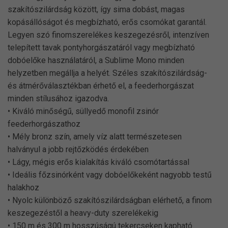
szakítószilárdság között, így sima dobást, magas
kopásállóságot és megbízható, erős csomókat garantál.
Legyen szó finomszerelékes keszegezésről, intenzíven
telepített tavak pontyhorgászatáról vagy megbízható
dobóelőke használatáról, a Sublime Mono minden
helyzetben megállja a helyét. Széles szakítószilárdság-
és átmérőválasztékban érhető el, a feederhorgászat
minden stílusához igazodva.
• Kiváló minőségű, süllyedő monofil zsinór
feederhorgászathoz
• Mély bronz szín, amely víz alatt természetesen
halványul a jobb rejtőzködés érdekében
• Lágy, mégis erős kialakítás kiváló csomótartással
• Ideális főzsinórként vagy dobóelőkeként nagyobb testű
halakhoz
• Nyolc különböző szakítószilárdságban elérhető, a finom
keszegezéstől a heavy-duty szerelékekig
• 150 m és 300 m hosszúságú tekercseken kapható