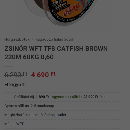
Horgászbotok
/
Ragadozó halas botok
ZSINÓR WFT TF8 CATFISH BROWN
220M 60KG 0,60
Original
Current
6 290
Ft
4 690
Ft
price
price
Elfogyott
was:
is:
6
4
Szállítási díj:
1 890
Ft
.
Ingyenes szállítás
23 990
Ft
felett
290 Ft.
690 Ft.
Gyors szállítás: 2-5 munkanap
Megbízható kereskedő:
Fishingoutlet
Márka:
WFT