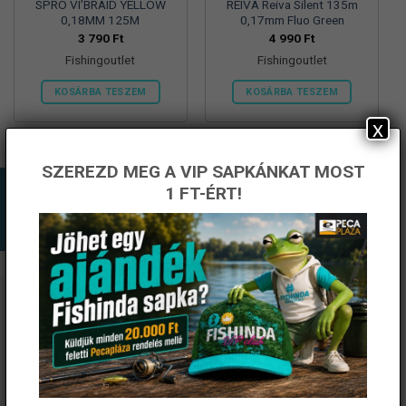
SPRO VI’BRAID YELLOW
REIVA Reiva Silent 135m
0,18MM 125M
0,17mm Fluo Green
3 790
Ft
4 990
Ft
Fishingoutlet
Fishingoutlet
KOSÁRBA TESZEM
KOSÁRBA TESZEM
x
SZEREZD MEG A VIP SAPKÁNKAT MOST
1 FT-ÉRT!
ÉRTESÜLJ ELSŐKÉNT! IRATKOZZ FEL A
HÍRLEVELÜNKRE!