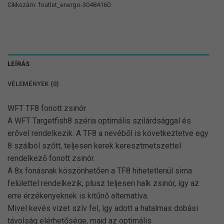
Cikkszám:
foutlet_energo-30484160
LEÍRÁS
VÉLEMÉNYEK (0)
WFT TF8 fonott zsinór
A WFT Targetfish8 széria optimális szilárdsággal és
erővel rendelkezik. A TF8 a nevéből is következtetve egy
8 szálból szőtt, teljesen kerek keresztmetszettel
rendelkező fonott zsinór.
A 8x fonásnak köszönhetően a TF8 hihetetlenül sima
felülettel rendelkezik, plusz teljesen halk zsinór, így az
erre érzékenyeknek is kitűnő alternatíva.
Mivel kevés vizet szív fel, így adott a hatalmas dobási
távolság elérhetősége, majd az optimális