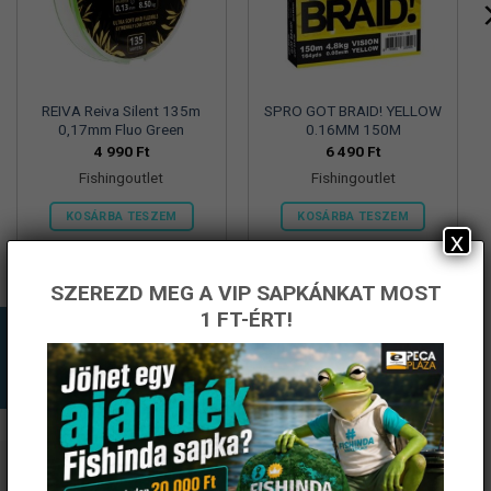
REIVA Reiva Silent 135m
SPRO GOT BRAID! YELLOW
0,17mm Fluo Green
0.16MM 150M
4 990
Ft
6 490
Ft
Fishingoutlet
Fishingoutlet
KOSÁRBA TESZEM
KOSÁRBA TESZEM
x
SZEREZD MEG A VIP SAPKÁNKAT MOST
1 FT-ÉRT!
ÉRTESÜLJ ELSŐKÉNT! IRATKOZZ FEL A