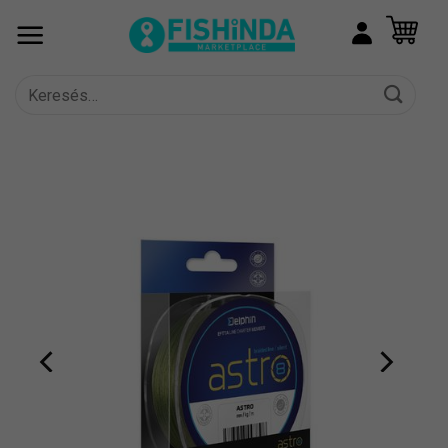
Skip
to
content
Keresés
a
következőre: