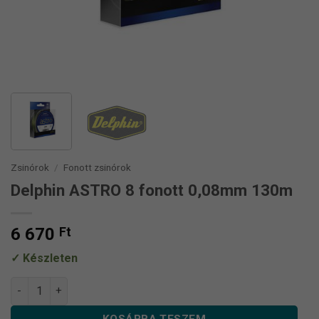
Zsinórok
/
Fonott zsinórok
Delphin ASTRO 8 fonott 0,08mm 130m
6 670
Ft
Készleten
Delphin ASTRO 8 fonott 0,08mm 130m mennyiség
KOSÁRBA TESZEM