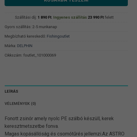
Szállítási díj:
1 890
Ft
.
Ingyenes szállítás
23 990
Ft
felett
Gyors szállítás: 2-5 munkanap
Megbízható kereskedő:
Fishingoutlet
Márka:
DELPHIN
Cikkszám:
foutlet_101000069
LEÍRÁS
VÉLEMÉNYEK (0)
Fonott zsinór amely nyolc PE szálbó készüll, kerek
keresztmetszetbe fonva.
Magas kopásállóság és csomótűrés jellemzi.Az ASTRO