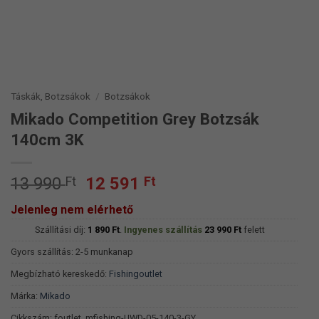
Táskák, Botzsákok
/
Botzsákok
Mikado Competition Grey Botzsák
140cm 3K
Original
Current
13 990
Ft
12 591
Ft
price
price
Jelenleg nem elérhető
was:
is:
Szállítási díj:
13
1 890
Ft
.
Ingyenes szállítás
12
23 990
Ft
felett
990 Ft.
591 Ft.
Gyors szállítás: 2-5 munkanap
Megbízható kereskedő:
Fishingoutlet
Márka:
Mikado
Cikkszám:
foutlet_mfishing-UWD-05-140-3-GY