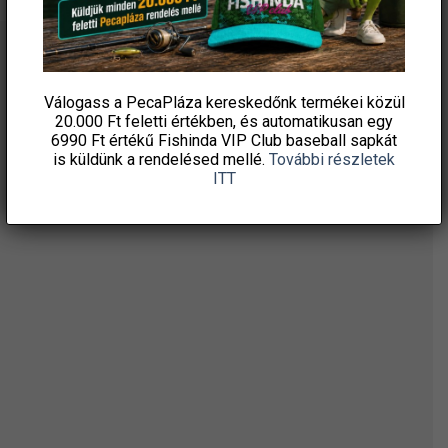
ÉRTESÜLJ ELSŐKÉNT! IRATKOZZ FEL A
HÍRLEVELÜNKRE!
Válogass a PecaPláza kereskedőnk termékei közül
20.000 Ft feletti
értékben, és automatikusan egy
6990 Ft értékű
Fishinda VIP Club baseball sapkát
is küldünk a rendelésed mellé.
További részletek
ITT