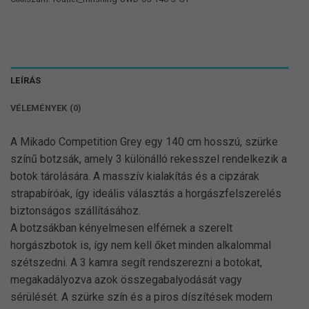
LEÍRÁS
VÉLEMÉNYEK (0)
A Mikado Competition Grey egy 140 cm hosszú, szürke
színű botzsák, amely 3 különálló rekesszel rendelkezik a
botok tárolására. A masszív kialakítás és a cipzárak
strapabíróak, így ideális választás a horgászfelszerelés
biztonságos szállításához.
A botzsákban kényelmesen elférnek a szerelt
horgászbotok is, így nem kell őket minden alkalommal
szétszedni. A 3 kamra segít rendszerezni a botokat,
megakadályozva azok összegabalyodását vagy
sérülését. A szürke szín és a piros díszítések modern