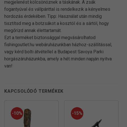
megjelenést kölcsönöznek a táskának. A zsák
fogantyúval és vállpánttal is rendelkezik a kényelmes
hordozás érdekében. Tipp: Használat után mindig
tisztítsd meg a botzsákot a kosztól és a sártól, hogy
megőrizd annak élettartamát.
Ezt a terméket biztonsággal megvásárolhatod
fishingoutlet.hu webáruházunkban házhoz-szállítással,
vagy kérd bolti átvétellel a Budapest Savoya Parki
horgászáruházunkba, amely a hét minden napján nyitva
van!
KAPCSOLÓDÓ TERMÉKEK
-10%
-15%