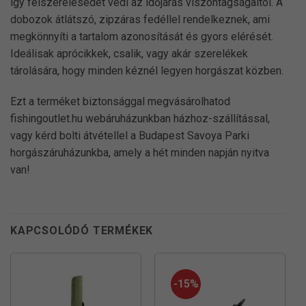
így felszerelésedet védi az időjárás viszontagságaitól. A
dobozok átlátszó, zipzáras fedéllel rendelkeznek, ami
megkönnyíti a tartalom azonosítását és gyors elérését.
Ideálisak aprócikkek, csalik, vagy akár szerelékek
tárolására, hogy minden kéznél legyen horgászat közben.
Ezt a terméket biztonsággal megvásárolhatod
fishingoutlet.hu webáruházunkban házhoz-szállítással,
vagy kérd bolti átvétellel a Budapest Savoya Parki
horgászáruházunkba, amely a hét minden napján nyitva
van!
KAPCSOLÓDÓ TERMÉKEK
-15%