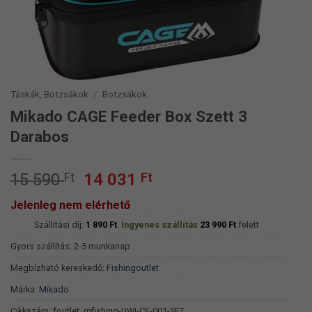
Táskák, Botzsákok
/
Botzsákok
Mikado CAGE Feeder Box Szett 3
Darabos
Original
Current
15 590
Ft
14 031
Ft
price
price
Jelenleg nem elérhető
was:
is:
Szállítási díj:
15
1 890
Ft
.
Ingyenes szállítás
14
23 990
Ft
felett
590 Ft.
031 Ft.
Gyors szállítás: 2-5 munkanap
Megbízható kereskedő:
Fishingoutlet
Márka:
Mikado
Cikkszám:
foutlet_mfishing-UWI-CF-001-SET