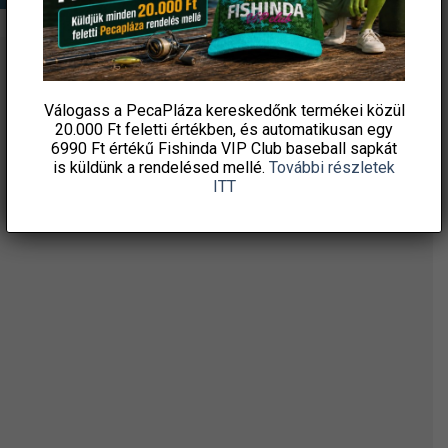
ÉRTESÜLJ ELSŐKÉNT! IRATKOZZ FEL A
HÍRLEVELÜNKRE!
Válogass a PecaPláza kereskedőnk termékei közül
20.000 Ft feletti
értékben, és automatikusan egy
6990 Ft értékű
Fishinda VIP Club baseball sapkát
is küldünk a rendelésed mellé.
További részletek
ITT