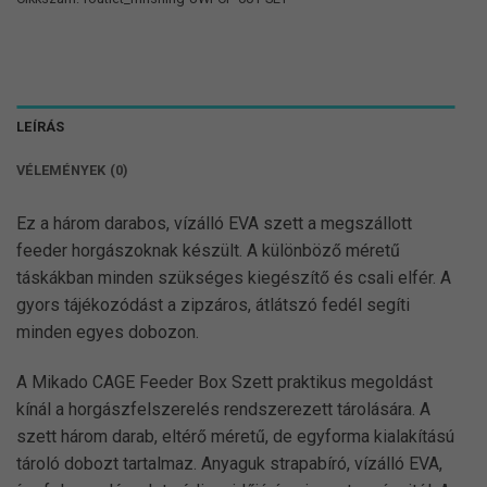
LEÍRÁS
VÉLEMÉNYEK (0)
Ez a három darabos, vízálló EVA szett a megszállott
feeder horgászoknak készült. A különböző méretű
táskákban minden szükséges kiegészítő és csali elfér. A
gyors tájékozódást a zipzáros, átlátszó fedél segíti
minden egyes dobozon.
A Mikado CAGE Feeder Box Szett praktikus megoldást
kínál a horgászfelszerelés rendszerezett tárolására. A
szett három darab, eltérő méretű, de egyforma kialakítású
tároló dobozt tartalmaz. Anyaguk strapabíró, vízálló EVA,