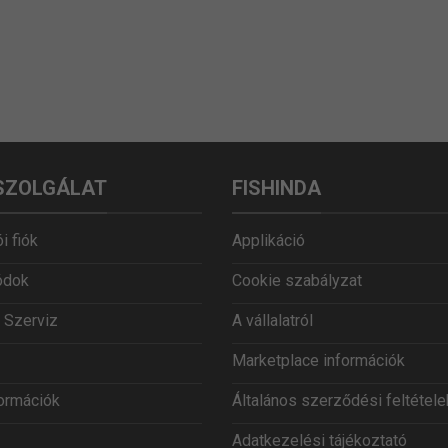
SZOLGÁLAT
FISHINDA
i fiók
Applikáció
ódok
Cookie szabályzat
 Szerviz
A vállalatról
Marketplace információk
formációk
Általános szerződési feltétele
Adatkezelési tájékoztató