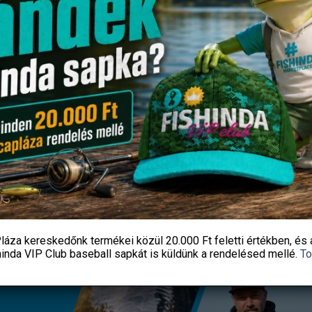
ÓPATRON CXP NIGHT WASP
Korum Feedabeads kapo
BULB 4,5MM
290
Ft
980
Ft
Fishingoutlet
Fishingoutlet
KOSÁRBA TESZEM
KOSÁRBA TESZEM
láza kereskedőnk termékei közül
20.000 Ft feletti
értékben, és 
hinda VIP Club baseball sapkát
is küldünk a rendelésed mellé.
To