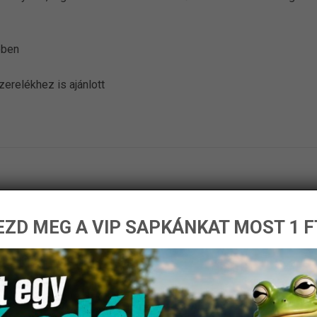
ében
erelékhez is ajánlott
ZD MEG A VIP SAPKÁNKAT MOST 1 F