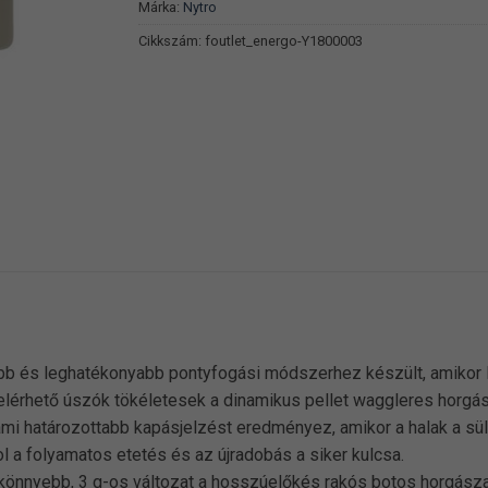
Márka:
Nytro
Cikkszám:
foutlet_energo-Y1800003
b és leghatékonyabb pontyfogási módszerhez készült, amikor la
 elérhető úszók tökéletesek a dinamikus pellet waggleres horgá
ami határozottabb kapásjelzést eredményez, amikor a halak a süll
ol a folyamatos etetés és az újradobás a siker kulcsa.
 könnyebb, 3 g-os változat a hosszúelőkés rakós botos horgászat