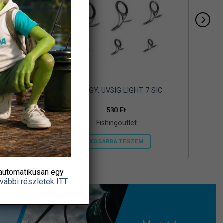
cs
KÉTT.GY. UVSIG LIGHT 7 SIC
530
Ft
Fishingoutlet
KOSÁRBA TESZEM
automatikusan egy
vábbi részletek ITT