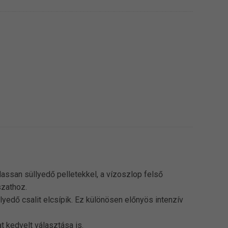
ssan süllyedő pelletekkel, a vízoszlop felső
szathoz.
yedő csalit elcsípik. Ez különösen előnyös intenzív
 kedvelt választása is.