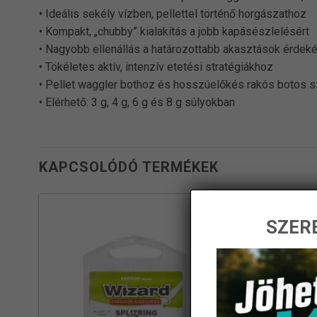
• Ideális sekély vízben, pellettel történő horgászathoz
• Kompakt, „chubby” kialakítás a jobb kapásészlelésért
• Nagyobb ellenállás a határozottabb akasztások érdek
• Tökéletes aktív, intenzív etetési stratégiákhoz
• Pellet waggler bothoz és hosszúelőkés rakós botos sz
• Elérhető: 3 g, 4 g, 6 g és 8 g súlyokban
KAPCSOLÓDÓ TERMÉKEK
SZERE