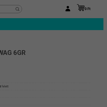
0
Ft
WAG 6GR
t
felett