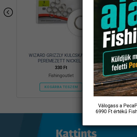
WIZARD GRIZZLY KULCSKARIKA
VILÁGÍT
PEREMEZETT NICKEL 1
330
Ft
Fishingoutlet
KOSÁRBA TESZEM
Válogass a PecaP
6990 Ft értékű
Fis