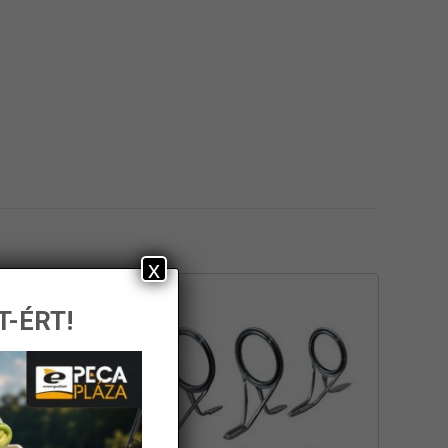
x
T-ÉRT!