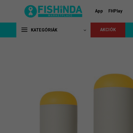
Skip
to
App
FHPlay
content
AKCIÓK
KATEGÓRIÁK