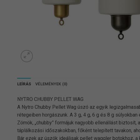
LEÍRÁS
VÉLEMÉNYEK (0)
NYTRO CHUBBY PELLET WAG
A Nytro Chubby Pellet Wag úszó az egyik legizgalmasab
rétegeiben horgászunk. A 3 g, 4 g, 6 g és 8 g súlyokban
Zömök, „chubby” formájuk nagyobb ellenállást biztosít, 
táplálkozási időszakokban, főként telepített tavakon, ah
Bár ezek az úszók ideálisak pellet waggler botokhoz, a