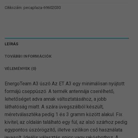
Cikkszám:
pecaplaza-69602030
LEÍRÁS
TOVÁBBI INFORMÁCIÓK
VÉLEMÉNYEK (0)
EnergoTeam A3 úszó Az ET A3 egy minimálisan nyújtott
formájú cseppúszó. A termék antennája cserélhető,
lehetőséget adva annak változtatásához, a jobb
láthatóság miatt. A szára üvegszálból készült,
méretválasztéka pedig 1 és 3 gramm között alakul. Fix
kivitel, az oldalán található egy fül, az alsó szárhoz pedig
egypontos úszórögzítő, illetve szilikon cső használata
javasolt. Ideális választás spicc vagy rakósbothoz. A