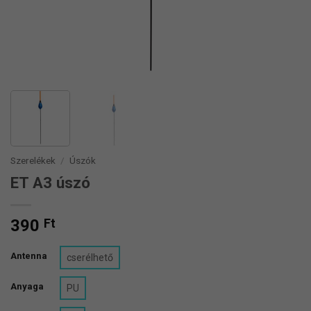
Szerelékek
/
Úszók
ET A3 úszó
390
Ft
Antenna
cserélhető
Anyaga
PU