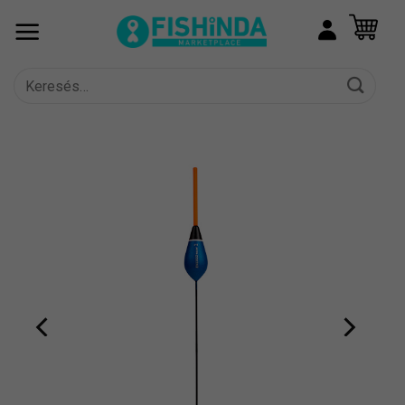
Skip
to
content
Keresés
a
következőre: