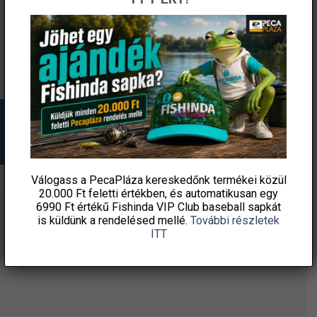
420 Ft
220 Ft
PecaPláza
PecaPláza
-
-
490 Ft
570 Ft
OPCIÓK VÁLASZTÁSA
OPCIÓK VÁLASZTÁSA
Ennek
Ennek
a
a
terméknek
terméknek
több
több
variációja
variációja
van.
van.
A
A
változatok
változatok
a
a
Válogass a PecaPláza kereskedőnk termékei közül
termékoldalon
termékoldalon
20.000 Ft feletti
értékben, és automatikusan egy
választhatók
választhatók
6990 Ft értékű
Fishinda VIP Club baseball sapkát
ÉRTESÜLJ ELSŐKÉNT! IRATKOZZ FEL A
is küldünk a rendelésed mellé.
További részletek
ki
ki
ITT
HÍRLEVELÜNKRE!