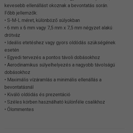
kevesebb ellenállást okoznak a bevontatás során.
Főbb jellemzők:
• S-M-L méret, különböző súlyokban
• 6 mm x 6 mm vagy 7,5 mm x 7,5 mm négyzet alakú
drótváz
• Ideális etetéshez vagy gyors oldódás szükségének
esetén
• Egyedi tervezés a pontos távoli dobásokhoz
• Aerodinamikus súlyelhelyezés a nagyobb távolságú
dobásokhoz
• Maximális vízáramlás a minimális ellenállás a
bevontatásnál
• Kiváló oldódás és prezentáció
• Széles körben használható különféle csalikhoz
• Ólommentes