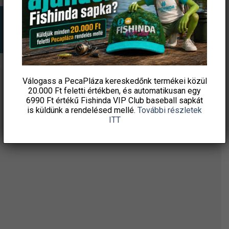
Válogass a PecaPláza kereskedőnk termékei közül
20.000 Ft feletti
értékben, és automatikusan egy
ÉRTESÜLJ ELSŐKÉNT! IRATKOZZ FEL A
6990 Ft értékű
Fishinda VIP Club baseball sapkát
HÍRLEVELÜNKRE!
is küldünk a rendelésed mellé.
További részletek
ITT