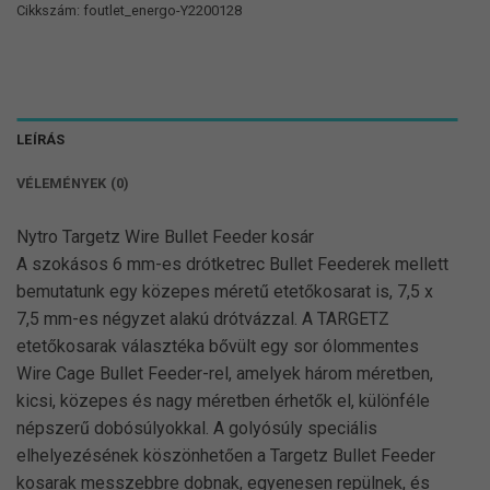
Cikkszám:
foutlet_energo-Y2200128
LEÍRÁS
VÉLEMÉNYEK (0)
Nytro Targetz Wire Bullet Feeder kosár
A szokásos 6 mm-es drótketrec Bullet Feederek mellett
bemutatunk egy közepes méretű etetőkosarat is, 7,5 x
7,5 mm-es négyzet alakú drótvázzal. A TARGETZ
etetőkosarak választéka bővült egy sor ólommentes
Wire Cage Bullet Feeder-rel, amelyek három méretben,
kicsi, közepes és nagy méretben érhetők el, különféle
népszerű dobósúlyokkal. A golyósúly speciális
elhelyezésének köszönhetően a Targetz Bullet Feeder
kosarak messzebbre dobnak, egyenesen repülnek, és