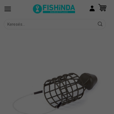
Skip
to
content
Keresés
a
következőre: