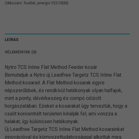
Cikkszám:
foutlet_energo-Y2210002
LEÍRÁS
VÉLEMÉNYEK (0)
Nytro TCS Inline Flat Method Feeder kosár
Bemutatjuk a Nytro új Leadfree Targetz TCS Inline Flat
Method kosarait. A Flat Method kosarak egyre
népszerűbbek, és rendkívül hatékonyak olyan halfajok,
mint a ponty, dévérkeszeg és compó célzott
horgászatában. Ezeket a kosarakat úgy terveztük, hogy a
csalit koncentrált területen kínálják fel, ami vonzza a
halakat, így különösen hatékonyak.
Új Leadfree Targetz TCS Inline Flat Method kosarainkat
innovációval és környezettudatossággal alkottuk meg.