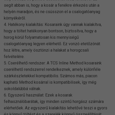
segít abban is, hogy a kosár a fenékre érkezés után a
helyén maradjon, és ne csússzon el a csalogatóanyag
környékéről.
4. Hatékony kialakítás: Kosaraink úgy vannak kialakítva,
hogy a töltet hatékonyan bontson, biztosítva, hogy a
horog körül folyamatosan kis mennyiségű
csalogatóanyag legyen elérhető. Ez vonzó etetőzónát
hoz létre, amely ösztönzi a halakat a horogcsali
felvételére.
5. Cserélhető rendszer: A TCS Inline Method kosaraink
cserélhető rendszerrel rendelkeznek, amely különféle
szárkészletekkel kompatibilis. Számos más, piacon
kapható Method kosárral is kompatibilisek, így még
sokoldalúbbá válnak.
6. Egyszerű használat: Ezek a kosarak
felhasználóbarátak, így minden szintű horgász számára
elérhetőek. Az egyszerű kialakítás lehetővé teszi a gyors
és könnyű töltést és a szerelék könnyű összeállítását.