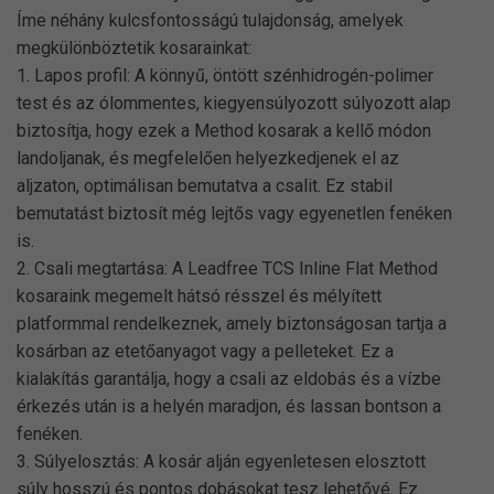
Íme néhány kulcsfontosságú tulajdonság, amelyek
megkülönböztetik kosarainkat:
1. Lapos profil: A könnyű, öntött szénhidrogén-polimer
test és az ólommentes, kiegyensúlyozott súlyozott alap
biztosítja, hogy ezek a Method kosarak a kellő módon
landoljanak, és megfelelően helyezkedjenek el az
aljzaton, optimálisan bemutatva a csalit. Ez stabil
bemutatást biztosít még lejtős vagy egyenetlen fenéken
is.
2. Csali megtartása: A Leadfree TCS Inline Flat Method
kosaraink megemelt hátsó résszel és mélyített
platformmal rendelkeznek, amely biztonságosan tartja a
kosárban az etetőanyagot vagy a pelleteket. Ez a
kialakítás garantálja, hogy a csali az eldobás és a vízbe
érkezés után is a helyén maradjon, és lassan bontson a
fenéken.
3. Súlyelosztás: A kosár alján egyenletesen elosztott
súly hosszú és pontos dobásokat tesz lehetővé. Ez