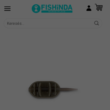
Skip
to
content
Keresés
a
következőre: