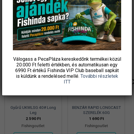
KAPCSOLÓDÓ TERMÉKEK
Válogass a PecaPláza kereskedőnk termékei közül
20.000 Ft feletti
értékben, és automatikusan egy
6990 Ft értékű
Fishinda VIP Club baseball sapkát
is küldünk a rendelésed mellé.
További részletek
ITT
Gyűrű UKWLSG 40# Long
BENZÁR RAPID LONGCAST
Leg
SZERELÉK 60G
2 590
Ft
1 690
Ft
Fishingoutlet
Fishingoutlet