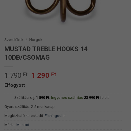
Szerelékek
/
Horgok
MUSTAD TREBLE HOOKS 14
10DB/CSOMAG
Original
Current
1 790
Ft
1 290
Ft
price
price
Elfogyott
was:
is:
1
1
Szállítási díj:
1 890
Ft
.
Ingyenes szállítás
23 990
Ft
felett
790 Ft.
290 Ft.
Gyors szállítás: 2-5 munkanap
Megbízható kereskedő:
Fishingoutlet
Márka:
Mustad