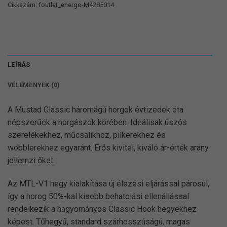
Cikkszám:
foutlet_energo-M4285014
LEÍRÁS
VÉLEMÉNYEK (0)
A Mustad Classic háromágú horgok évtizedek óta
népszerűek a horgászok körében. Ideálisak úszós
szerelékekhez, műcsalikhoz, pilkerekhez és
wobblerekhez egyaránt. Erős kivitel, kiváló ár-érték arány
jellemzi őket.
Az MTL-V1 hegy kialakítása új élezési eljárással párosul,
így a horog 50%-kal kisebb behatolási ellenállással
rendelkezik a hagyományos Classic Hook hegyekhez
képest. Tűhegyű, standard szárhosszúságú, magas