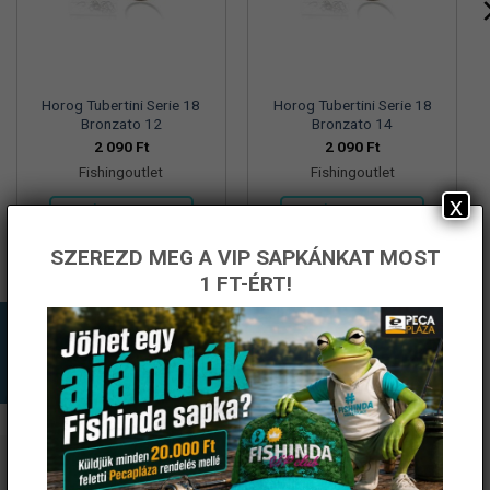
Horog Tubertini Serie 18
Horog Tubertini Serie 18
Bronzato 12
Bronzato 14
2 090
Ft
2 090
Ft
Fishingoutlet
Fishingoutlet
x
KOSÁRBA TESZEM
KOSÁRBA TESZEM
SZEREZD MEG A VIP SAPKÁNKAT MOST
1 FT-ÉRT!
ÉRTESÜLJ ELSŐKÉNT! IRATKOZZ FEL A