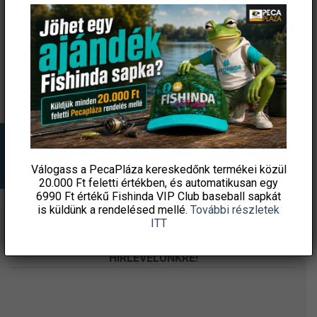
rakós gumi – Size 12 –
NIGHT WASP 120DB
Purple (lila 2,2mm)
7 390
Ft
17 990
Ft
Fishingoutlet
Fishingoutlet
KOSÁRBA TESZEM
KOSÁRBA TESZEM
Válogass a PecaPláza kereskedőnk termékei közül
20.000 Ft feletti
értékben, és automatikusan egy
6990 Ft értékű
Fishinda VIP Club baseball sapkát
is küldünk a rendelésed mellé.
További részletek
ITT
ÉRTESÜLJ ELSŐKÉNT! IRATKOZZ FEL A
HÍRLEVELÜNKRE!