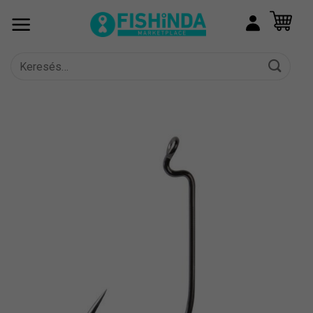
Skip
to
content
Keresés
a
következőre: