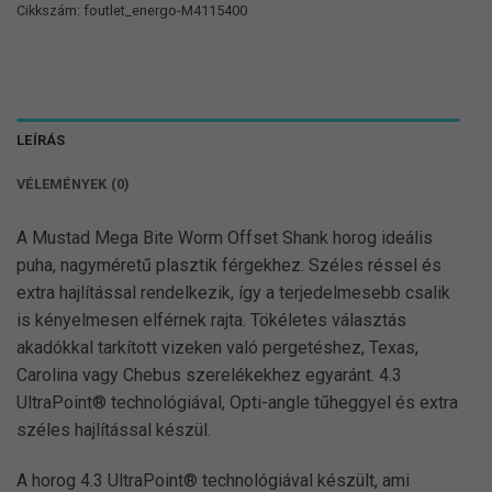
Cikkszám:
foutlet_energo-M4115400
LEÍRÁS
VÉLEMÉNYEK (0)
A Mustad Mega Bite Worm Offset Shank horog ideális
puha, nagyméretű plasztik férgekhez. Széles réssel és
extra hajlítással rendelkezik, így a terjedelmesebb csalik
is kényelmesen elférnek rajta. Tökéletes választás
akadókkal tarkított vizeken való pergetéshez, Texas,
Carolina vagy Chebus szerelékekhez egyaránt. 4.3
UltraPoint® technológiával, Opti-angle tűheggyel és extra
széles hajlítással készül.
A horog 4.3 UltraPoint® technológiával készült, ami