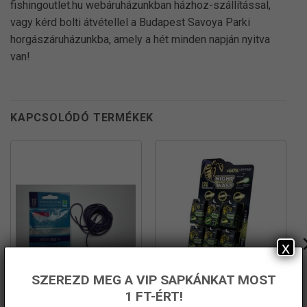
fishingoutlet.hu webáruházunkban házhoz-szállítással,
vagy kérd bolti átvétellel a Budapest Savoya Parki
horgászáruházunkba, amely a hét minden napján nyitva
van!
KAPCSOLÓDÓ TERMÉKEK
x
SZEREZD MEG A VIP SAPKÁNKAT MOST
1 FT-ÉRT!
PRESTON Dura Hollo Elastic
VILÁGÍTÓPATRON DISPLAY