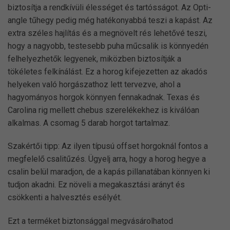
biztosítja a rendkívüli élességet és tartósságot. Az Opti-
angle tűhegy pedig még hatékonyabbá teszi a kapást. Az
extra széles hajlítás és a megnövelt rés lehetővé teszi,
hogy a nagyobb, testesebb puha műcsalik is könnyedén
felhelyezhetők legyenek, miközben biztosítják a
tökéletes felkínálást. Ez a horog kifejezetten az akadós
helyeken való horgászathoz lett tervezve, ahol a
hagyományos horgok könnyen fennakadnak. Texas és
Carolina rig mellett chebus szerelékekhez is kiválóan
alkalmas. A csomag 5 darab horgot tartalmaz.
Szakértői tipp: Az ilyen típusú offset horgoknál fontos a
megfelelő csalitűzés. Ügyelj arra, hogy a horog hegye a
csalin belül maradjon, de a kapás pillanatában könnyen ki
tudjon akadni. Ez növeli a megakasztási arányt és
csökkenti a halvesztés esélyét.
Ezt a terméket biztonsággal megvásárolhatod