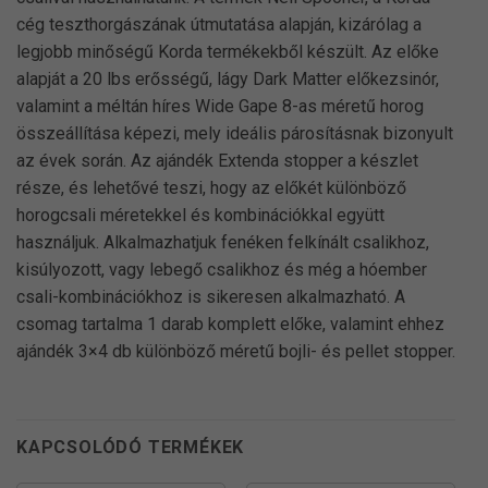
cég teszthorgászának útmutatása alapján, kizárólag a
legjobb minőségű Korda termékekből készült. Az előke
alapját a 20 lbs erősségű, lágy Dark Matter előkezsinór,
valamint a méltán híres Wide Gape 8-as méretű horog
összeállítása képezi, mely ideális párosításnak bizonyult
az évek során. Az ajándék Extenda stopper a készlet
része, és lehetővé teszi, hogy az előkét különböző
horogcsali méretekkel és kombinációkkal együtt
használjuk. Alkalmazhatjuk fenéken felkínált csalikhoz,
kisúlyozott, vagy lebegő csalikhoz és még a hóember
csali-kombinációkhoz is sikeresen alkalmazható. A
csomag tartalma 1 darab komplett előke, valamint ehhez
ajándék 3×4 db különböző méretű bojli- és pellet stopper.
KAPCSOLÓDÓ TERMÉKEK