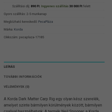
Szállítási díj:
890
Ft
.
Ingyenes szállítás
30 000
Ft
felett
Gyors szállítás: 2-5 munkanap
Megbízható kereskedő:
PecaPláza
Márka:
Korda
Cikkszám:
pecaplaza-17185
LEÍRÁS
TOVÁBBI INFORMÁCIÓK
VÉLEMÉNYEK (0)
A Korda Dark Matter Carp Rig egy olyan kész szerelék,
amelyet szinte bármilyen körülmények között, bármilyen
csalival használhatunk. A termék Neil Spooner, a Korda