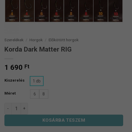
Szerelékek
/
Horgok
/
Előkötött horgok
Korda Dark Matter RIG
1 690
Ft
Kiszerelés
1 db
Méret
6
8
Korda Dark Matter RIG mennyiség
KOSÁRBA TESZEM