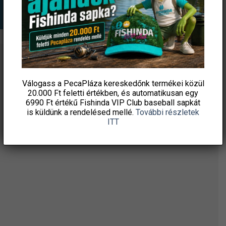
van.
van.
A
A
változatok
változatok
a
a
termékoldalon
termékoldalon
választhatók
választhatók
ÉRTESÜLJ ELSŐKÉNT! IRATKOZZ FEL A
ki
ki
HÍRLEVELÜNKRE!
Válogass a PecaPláza kereskedőnk termékei közül
20.000 Ft feletti
értékben, és automatikusan egy
6990 Ft értékű
Fishinda VIP Club baseball sapkát
is küldünk a rendelésed mellé.
További részletek
ITT