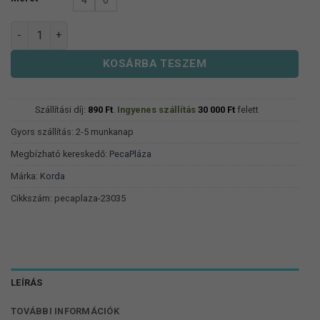
Korda Wide Gape XX (microbarbed) Horog mennyiség
KOSÁRBA TESZEM
Szállítási díj:
890
Ft
.
Ingyenes szállítás
30 000
Ft
felett
Gyors szállítás: 2-5 munkanap
Megbízható kereskedő:
PecaPláza
Márka:
Korda
Cikkszám:
pecaplaza-23035
LEÍRÁS
TOVÁBBI INFORMÁCIÓK