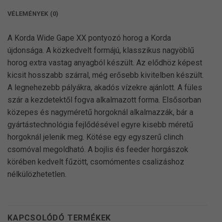
VÉLEMÉNYEK (0)
A Korda Wide Gape XX pontyozó horog a Korda
újdonsága. A közkedvelt formájú, klasszikus nagyöblű
horog extra vastag anyagból készült. Az elődhöz képest
kicsit hosszabb szárral, még erősebb kivitelben készült.
A legnehezebb pályákra, akadós vízekre ajánlott. A füles
szár a kezdetektől fogva alkalmazott forma. Elsősorban
közepes és nagyméretű horgoknál alkalmazzák, bár a
gyártástechnológia fejlődésével egyre kisebb méretű
horgoknál jelenik meg. Kötése egy egyszerű clinch
csomóval megoldható. A bojlis és feeder horgászok
körében kedvelt fűzött, csomómentes csalizáshoz
nélkülözhetetlen.
KAPCSOLÓDÓ TERMÉKEK