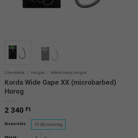
Szerelékek
/
Horgok
/
Békés halas horgok
Korda Wide Gape XX (microbarbed)
Horog
2 340
Ft
Kiszerelés
10 db/csomag
Méret
4
6