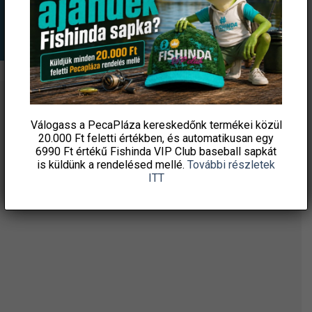
variációja
variációja
van.
van.
A
A
változatok
változatok
a
a
termékoldalon
termékoldalon
választhatók
választhatók
ÉRTESÜLJ ELSŐKÉNT! IRATKOZZ FEL A
ki
ki
Válogass a PecaPláza kereskedőnk termékei közül
HÍRLEVELÜNKRE!
20.000 Ft feletti
értékben, és automatikusan egy
6990 Ft értékű
Fishinda VIP Club baseball sapkát
is küldünk a rendelésed mellé.
További részletek
ITT