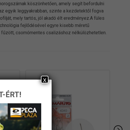
t horogszárnak köszönhetően, amely segít befordulni
az egyik leggyakrabban, szinte a kezdetektől fogva
ilját, mely tartós, jól akadó élt eredményez.A füles
echnológia fejlődésével egyre kisebb méretű
t fűzött, csomómentes csalizáshoz nélkülözhetetlen.
x
T-ÉRT!