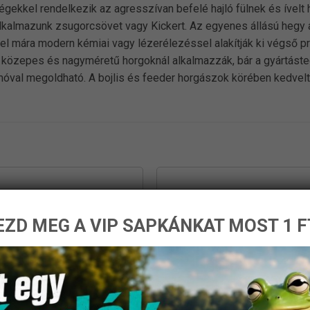
égekkel rendelkezik az agresszívan befelé hajló fülnek és ível
 alkalmazunk zsugorcsövet vagy Kickert. Az egyenes állású hegy 
 mára modern kémiai vagy lézerélezéssel alakítják ki végső prof
n közepes és nagyméretű horgoknál alkalmazzák, bár a gyártást
móval megoldható. A bojlis és feeder horgászok körében kedvel
ZD MEG A VIP SAPKÁNKAT MOST 1 F