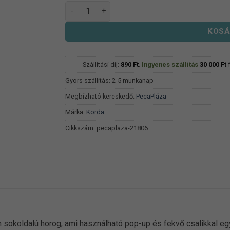
Korda Kurv Shank X Horog mennyiség
KOSÁ
Szállítási díj:
890
Ft
.
Ingyenes szállítás
30 000
Ft
f
Gyors szállítás: 2-5 munkanap
Megbízható kereskedő:
PecaPláza
Márka:
Korda
Cikkszám:
pecaplaza-21806
 sokoldalú horog, ami használható pop-up és fekvő csalikkal eg