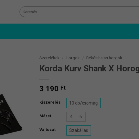
Keresés
a
következőre:
Szerelékek
/
Horgok
/
Békés halas horgok
Korda Kurv Shank X Horo
3 190
Ft
Kiszerelés
10 db/csomag
Méret
4
6
Változat
Szakállas