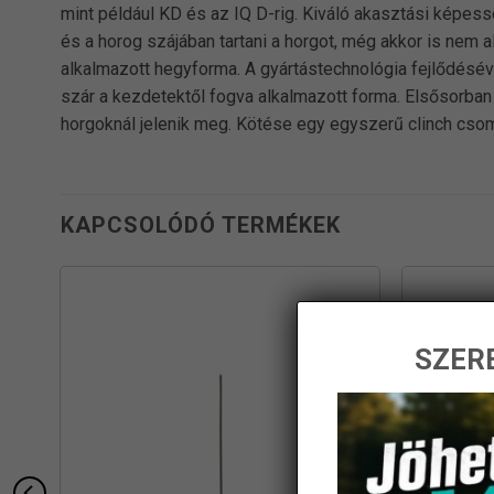
mint például KD és az IQ D-rig. Kiváló akasztási képess
és a horog szájában tartani a horgot, még akkor is nem
alkalmazott hegyforma. A gyártástechnológia fejlődésével
szár a kezdetektől fogva alkalmazott forma. Elsősorba
horgoknál jelenik meg. Kötése egy egyszerű clinch cso
KAPCSOLÓDÓ TERMÉKEK
SZERE