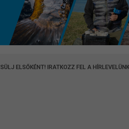
termékoldalon
termékolda
választhatók
választható
ki
ki
SÜLJ ELSŐKÉNT! IRATKOZZ FEL A HÍRLEVELÜNK