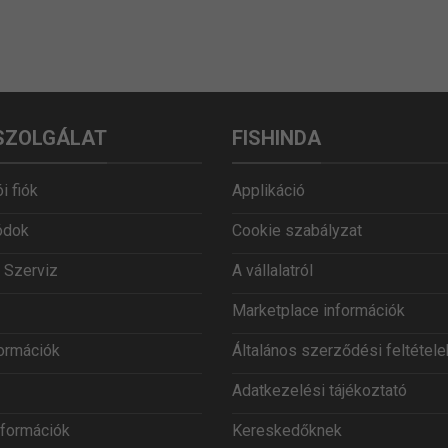
SZOLGÁLAT
FISHINDA
i fiók
Applikáció
ódok
Cookie szabályzat
 Szerviz
A vállalatról
Marketplace információk
formációk
Általános szerződési feltétele
Adatkezelési tájékoztató
információk
Kereskedőknek