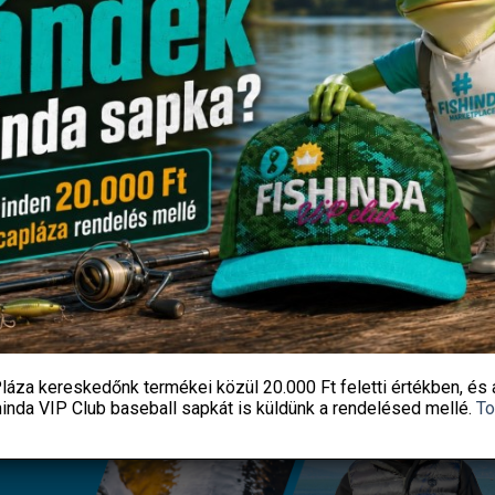
tőkosár-távdobó, Szinterezett
Tirolifa
Ártartomány:
Árt
620
Ft
–
740
Ft
240
Ft
–
980
Ft
620 Ft
240 
PecaPláza
PecaPláza
-
-
740 Ft
980 
OPCIÓK VÁLASZTÁSA
OPCIÓK VÁLASZTÁSA
Ennek
Ennek
a
a
terméknek
terméknek
több
több
láza kereskedőnk termékei közül
20.000 Ft feletti
értékben, és 
variációja
variációja
hinda VIP Club baseball sapkát
is küldünk a rendelésed mellé.
To
van.
van.
A
A
változatok
változatok
a
a