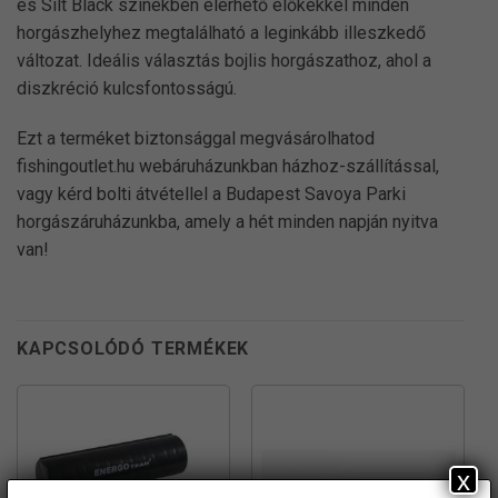
és Silt Black színekben elérhető előkékkel minden
horgászhelyhez megtalálható a leginkább illeszkedő
változat. Ideális választás bojlis horgászathoz, ahol a
diszkréció kulcsfontosságú.
Ezt a terméket biztonsággal megvásárolhatod
fishingoutlet.hu webáruházunkban házhoz-szállítással,
vagy kérd bolti átvétellel a Budapest Savoya Parki
horgászáruházunkba, amely a hét minden napján nyitva
van!
KAPCSOLÓDÓ TERMÉKEK
x