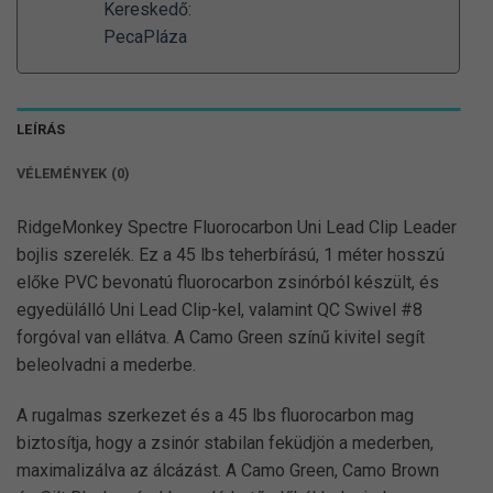
Kereskedő:
190 Ft
PecaPláza
LEÍRÁS
VÉLEMÉNYEK (0)
RidgeMonkey Spectre Fluorocarbon Uni Lead Clip Leader
bojlis szerelék. Ez a 45 lbs teherbírású, 1 méter hosszú
előke PVC bevonatú fluorocarbon zsinórból készült, és
egyedülálló Uni Lead Clip-kel, valamint QC Swivel #8
forgóval van ellátva. A Camo Green színű kivitel segít
beleolvadni a mederbe.
A rugalmas szerkezet és a 45 lbs fluorocarbon mag
biztosítja, hogy a zsinór stabilan feküdjön a mederben,
maximalizálva az álcázást. A Camo Green, Camo Brown