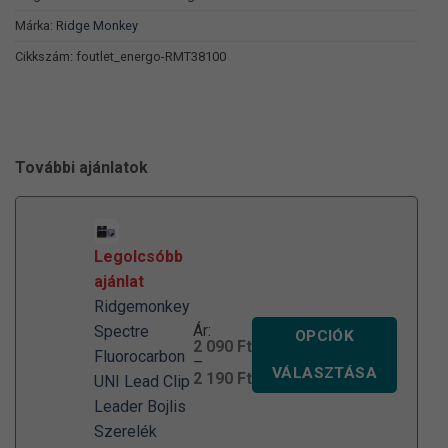
Márka:
Ridge Monkey
Cikkszám:
foutlet_energo-RMT38100
További ajánlatok
Legolcsóbb
ajánlat
Ridgemonkey
Ár:
Spectre
OPCIÓK
2 090
Ft
Fluorocarbon
–
VÁLASZTÁSA
Ártartomány:
2 190
Ft
UNI Lead Clip
2
Leader Bojlis
090 Ft
-
Szerelék
2