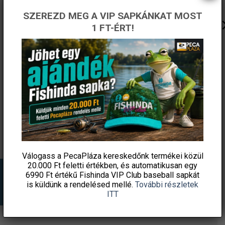
SZEREZD MEG A VIP SAPKÁNKAT MOST
1 FT-ÉRT!
FEEDER ELŐKETARTÓ 12
PRESTON ICS Elasticated
CSÉVÉS 4,5CM
Stem Kit gumis szár – Short
/ Heavy
3 190
Ft
1 450
Ft
Fishingoutlet
Fishingoutlet
KOSÁRBA TESZEM
KOSÁRBA TESZEM
Válogass a PecaPláza kereskedőnk termékei közül
20.000 Ft feletti
értékben, és automatikusan egy
6990 Ft értékű
Fishinda VIP Club baseball sapkát
is küldünk a rendelésed mellé.
További részletek
ITT