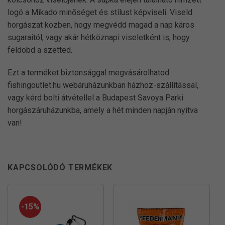
logó a Mikado minőséget és stílust képviseli. Viseld
horgászat közben, hogy megvédd magad a nap káros
sugaraitól, vagy akár hétköznapi viseletként is, hogy
feldobd a szetted.
Ezt a terméket biztonsággal megvásárolhatod
fishingoutlet.hu webáruházunkban házhoz-szállítással,
vagy kérd bolti átvétellel a Budapest Savoya Parki
horgászáruházunkba, amely a hét minden napján nyitva
van!
KAPCSOLÓDÓ TERMÉKEK
-15%