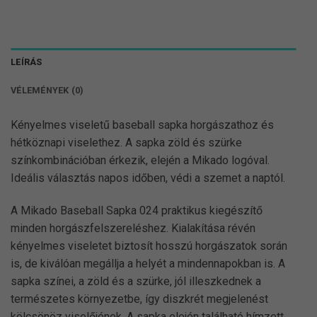
LEÍRÁS
VÉLEMÉNYEK (0)
Kényelmes viseletű baseball sapka horgászathoz és
hétköznapi viselethez. A sapka zöld és szürke
színkombinációban érkezik, elején a Mikado logóval.
Ideális választás napos időben, védi a szemet a naptól.
A Mikado Baseball Sapka 024 praktikus kiegészítő
minden horgászfelszereléshez. Kialakítása révén
kényelmes viseletet biztosít hosszú horgászatok során
is, de kiválóan megállja a helyét a mindennapokban is. A
sapka színei, a zöld és a szürke, jól illeszkednek a
természetes környezetbe, így diszkrét megjelenést
kölcsönöz viselőjének. A sapka elején található hímzett