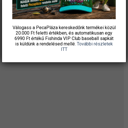
ÉRTESÜLJ ELSŐKÉNT! IRATKOZZ FEL A
HÍRLEVELÜNKRE!
Válogass a PecaPláza kereskedőnk termékei közül
20.000 Ft feletti
értékben, és automatikusan egy
6990 Ft értékű
Fishinda VIP Club baseball sapkát
is küldünk a rendelésed mellé.
További részletek
ITT