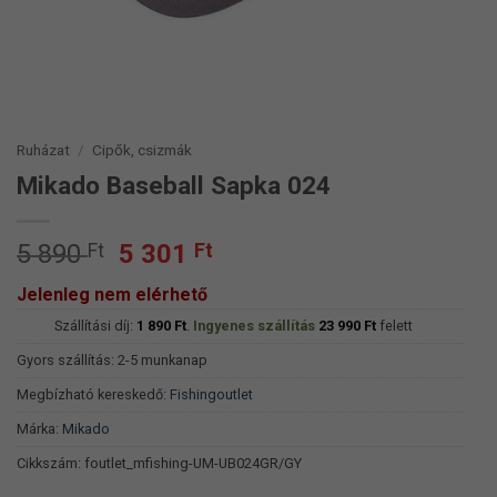
Ruházat
/
Cipők, csizmák
Mikado Baseball Sapka 024
Original
Current
5 890
Ft
5 301
Ft
price
price
Jelenleg nem elérhető
was:
is:
Szállítási díj:
5
1 890
Ft
.
Ingyenes szállítás
5
23 990
Ft
felett
890 Ft.
301 Ft.
Gyors szállítás: 2-5 munkanap
Megbízható kereskedő:
Fishingoutlet
Márka:
Mikado
Cikkszám:
foutlet_mfishing-UM-UB024GR/GY