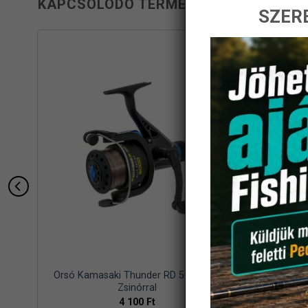
KAPCSOLÓDÓ TERMÉKEK
SZERE
-42%
ob
Orsó Kamasaki Thunder RD 5000 2BB
Soni
Zsinórral
4 100
Ft