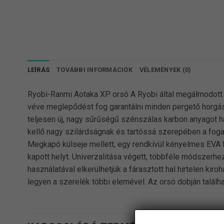
LEÍRÁS
TOVÁBBI INFORMÁCIÓK
VÉLEMÉNYEK (0)
Ryobi-Ranmi Aotaka XP orsó A Ryobi által megálmodott p
véve meglepődést fog garantálni minden pergető horgás
teljesen új, nagy sűrűségű szénszálas karbon anyagot h
kellő nagy szilárdságnak és tartóssá szerepében a fogant
Megkapó külseje mellett, egy rendkívül kényelmes EVA f
kapott helyt. Univerzalitása végett, többféle módszerhe
használatával elkerülhetjük a fárasztott hal hirtelen ki
legyen a szerelék többi elemével. Az orsó dobján találh