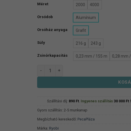
Méret
2000
4000
Orsódob
Alumínium
Orsóház anyaga
Grafit
Súly
216 g
243 g
Zsinórkapacitás
0,23 mm / 155 m
0,28 mm 
Ryobi-ranmi Aotaka XP Orsó mennyiség
KOSÁ
Szállítási díj:
890
Ft
.
Ingyenes szállítás
30 000
Ft
f
Gyors szállítás: 2-5 munkanap
Megbízható kereskedő:
PecaPláza
Márka:
Ryobi