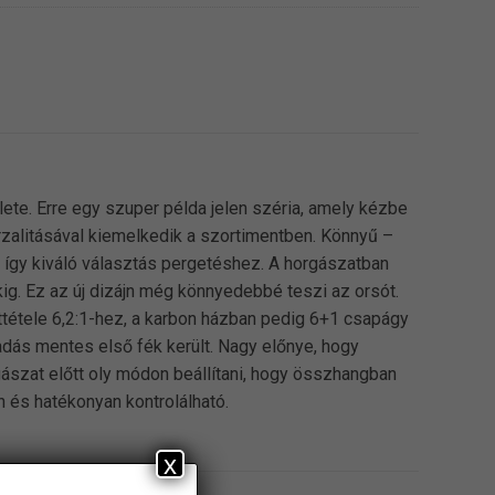
ete. Erre egy szuper példa jelen széria, amely kézbe
zalitásával kiemelkedik a szortimentben. Könnyű –
 így kiváló választás pergetéshez. A horgászatban
kig. Ez az új dizájn még könnyedebbé teszi az orsót.
ttétele 6,2:1-hez, a karbon házban pedig 6+1 csapágy
adás mentes első fék került. Nagy előnye, hogy
rgászat előtt oly módon beállítani, hogy összhangban
n és hatékonyan kontrolálható.
x