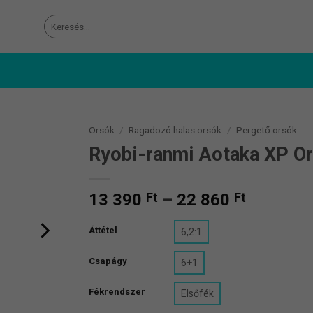
Keresés
a
következőre:
Orsók
/
Ragadozó halas orsók
/
Pergető orsók
Ryobi-ranmi Aotaka XP O
Ártartom
13 390
Ft
–
22 860
Ft
13
390 Ft
Áttétel
6,2:1
-
Csapágy
22
6+1
860 Ft
Fékrendszer
Elsőfék