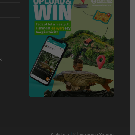
k
Webshop:
Ferenczi Sándor