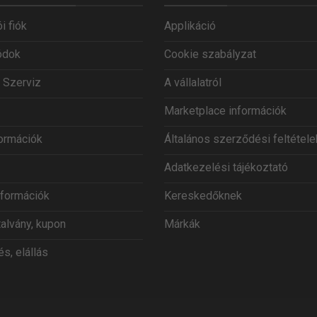
i fiók
Applikáció
ódok
Cookie szabályzat
 Szerviz
A vállalatról
Marketplace információk
formációk
Általános szerződési feltétele
Adatkezelési tájékoztató
információk
Kereskedőknek
talvány, kupon
Márkák
s, elállás