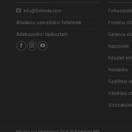
info@fishinda.com
Felhasználó
Általános szerződési feltételek
Fizetési m
Adatkezelési tájékoztató
Garancia és
Kapcsolat
Készlet in
Rendelés
Szállítási 
Vásárlási u
Visszaküldé
Minden jog fenntartva 2026 ©
Fishinda Kft.