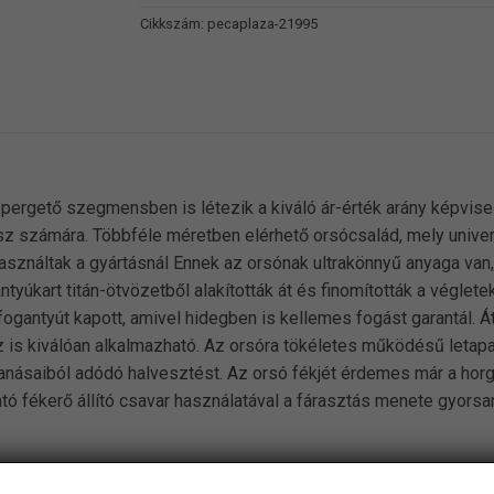
Cikkszám:
pecaplaza-21995
ergető szegmensben is létezik a kiváló ár-érték arány képvisel
z számára. Többféle méretben elérhető orsócsalád, mely univer
asználtak a gyártásnál Ennek az orsónak ultrakönnyű anyaga van,
yúkart titán-ötvözetből alakították át és finomították a véglete
ogantyút kapott, amivel hidegben is kellemes fogást garantál. Á
z is kiválóan alkalmazható. Az orsóra tökéletes működésű letap
rohanásaiból adódó halvesztést. Az orsó fékjét érdemes már a ho
ató fékerő állító csavar használatával a fárasztás menete gyorsa