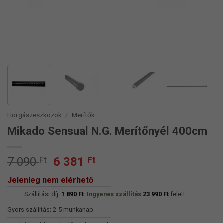
Horgászeszközök
/
Merítők
Mikado Sensual N.G. Merítőnyél 400cm
Original
Current
7 090
Ft
6 381
Ft
price
price
Jelenleg nem elérhető
was:
is:
Szállítási díj:
7
1 890
Ft
.
Ingyenes szállítás
6
23 990
Ft
felett
090 Ft.
381 Ft.
Gyors szállítás: 2-5 munkanap