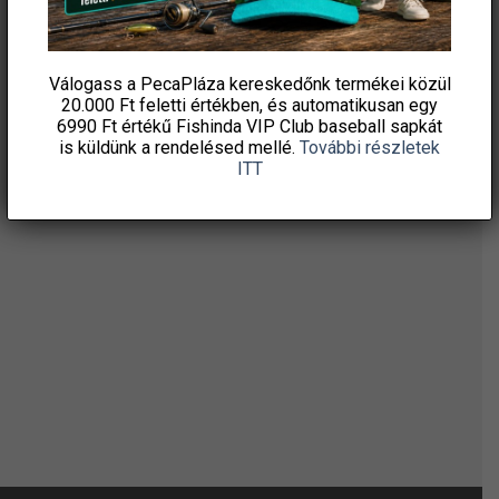
ÉRTESÜLJ ELSŐKÉNT! IRATKOZZ FEL A
HÍRLEVELÜNKRE!
Válogass a PecaPláza kereskedőnk termékei közül
20.000 Ft feletti
értékben, és automatikusan egy
6990 Ft értékű
Fishinda VIP Club baseball sapkát
is küldünk a rendelésed mellé.
További részletek
ITT