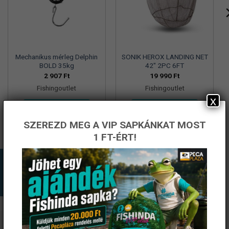
Mechanikus mérleg Delphin
SONIK HEROX LANDING NET
BOLD 35kg
42″ 2PC 6FT
2 907
Ft
19 990
Ft
Fishingoutlet
Fishingoutlet
x
KOSÁRBA TESZEM
KOSÁRBA TESZEM
SZEREZD MEG A VIP SAPKÁNKAT MOST
1 FT-ÉRT!