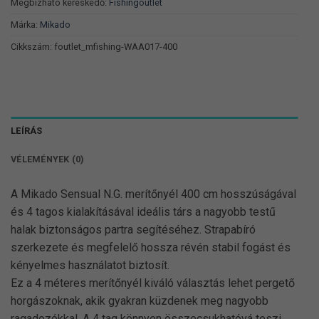
Megbízható kereskedő:
Fishingoutlet
Márka:
Mikado
Cikkszám:
foutlet_mfishing-WAA017-400
LEÍRÁS
VÉLEMÉNYEK (0)
A Mikado Sensual N.G. merítőnyél 400 cm hosszúságával
és 4 tagos kialakításával ideális társ a nagyobb testű
halak biztonságos partra segítéséhez. Strapabíró
szerkezete és megfelelő hossza révén stabil fogást és
kényelmes használatot biztosít.
Ez a 4 méteres merítőnyél kiváló választás lehet pergető
horgászoknak, akik gyakran küzdenek meg nagyobb
ragadozókkal. A 4 tag könnyen összecsukhatóvá teszi,