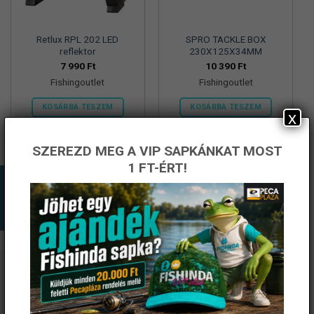
Retlux RPL 202 LED
SPRO TACKLE BOX
reflektor
230X125X34MM
7 990
Ft
10 390
Ft
Fishingoutlet
Fishingoutlet
KOSÁRBA TESZEM
KOSÁRBA TESZEM
x
SZEREZD MEG A VIP SAPKÁNKAT MOST
1 FT-ÉRT!
ÉRTESÜLJ ELSŐKÉNT! IRATKOZZ FEL A
HÍRLEVELÜNKRE!