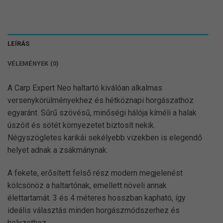
LEÍRÁS
VÉLEMÉNYEK (0)
A Carp Expert Neo haltartó kiválóan alkalmas
versenykörülményekhez és hétköznapi horgászathoz
egyaránt. Sűrű szövésű, minőségi hálója kíméli a halak
úszóit és sötét környezetet biztosít nekik.
Négyszögletes karikái sekélyebb vizekben is elegendő
helyet adnak a zsákmánynak.
A fekete, erősített felső rész modern megjelenést
kölcsönöz a haltartónak, emellett növeli annak
élettartamát. 3 és 4 méteres hosszban kapható, így
ideális választás minden horgászmódszerhez és
helyzethez.