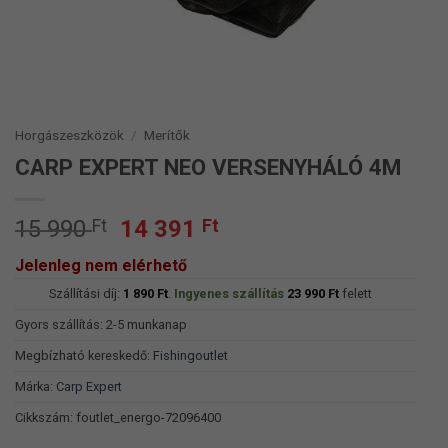
Horgászeszközök
/
Merítők
CARP EXPERT NEO VERSENYHÁLÓ 4M
Original
Current
15 990
Ft
14 391
Ft
price
price
Jelenleg nem elérhető
was:
is:
Szállítási díj:
15
1 890
Ft
.
Ingyenes szállítás
14
23 990
Ft
felett
990 Ft.
391 Ft.
Gyors szállítás: 2-5 munkanap
Megbízható kereskedő:
Fishingoutlet
Márka:
Carp Expert
Cikkszám:
foutlet_energo-72096400