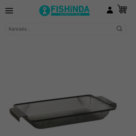
Skip
to
content
Keresés
a
következőre: