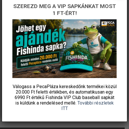
ÉRTESÜLJ ELSŐKÉNT! IRATKOZZ FEL A
SZEREZD MEG A VIP SAPKÁNKAT MOST
HÍRLEVELÜNKRE!
1 FT-ÉRT!
Válogass a PecaPláza kereskedőnk termékei közül
20.000 Ft feletti
értékben, és automatikusan egy
6990 Ft értékű
Fishinda VIP Club baseball sapkát
is küldünk a rendelésed mellé.
További részletek
ITT