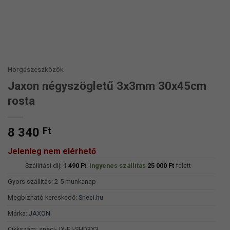
Horgászeszközök
Jaxon négyszögletű 3x3mm 30x45cm
rosta
8 340
Ft
Jelenleg nem elérhető
Szállítási díj:
1 490
Ft
.
Ingyenes szállítás
25 000
Ft
felett
Gyors szállítás: 2-5 munkanap
Megbízható kereskedő:
Sneci.hu
Márka:
JAXON
Cikkszám:
sneci-JX-FJ-SHD3X3