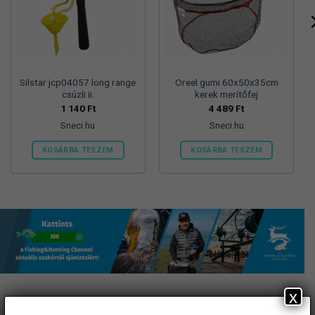
Silstar jcp04057 long range
Oreel gumi 60x50x35cm
csúzli ii.
kerek merítőfej
1 140
Ft
4 489
Ft
Sneci.hu
Sneci.hu
KOSÁRBA TESZEM
KOSÁRBA TESZEM
x