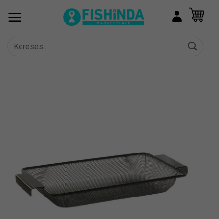
Skip
to
content
Keresés
a
következőre: