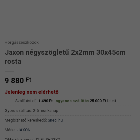
Horgászeszközök
Jaxon négyszögletű 2x2mm 30x45cm
rosta
9 880
Ft
Jelenleg nem elérhető
Szállítási díj:
1 490
Ft
.
Ingyenes szállítás
25 000
Ft
felett
Gyors szállítás: 2-5 munkanap
Megbízható kereskedő:
Sneci.hu
Márka:
JAXON
Cikkszám:
sneci-JX-FJ-SHD2X2