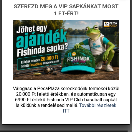
ÉRTESÜLJ ELSŐKÉNT! IRATKOZZ FEL A
SZEREZD MEG A VIP SAPKÁNKAT MOST
HÍRLEVELÜNKRE!
1 FT-ÉRT!
Válogass a PecaPláza kereskedőnk termékei közül
20.000 Ft feletti
értékben, és automatikusan egy
6990 Ft értékű
Fishinda VIP Club baseball sapkát
is küldünk a rendelésed mellé.
További részletek
ITT