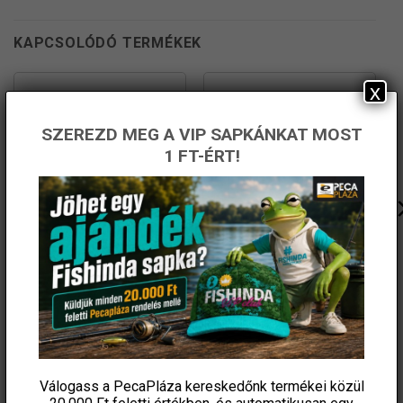
KAPCSOLÓDÓ TERMÉKEK
x
SZEREZD MEG A VIP SAPKÁNKAT MOST
1 FT-ÉRT!
Csalihalfogó Háló
Horogszabadító Fém,
Kétoldalas
4 990
Ft
790
Ft
PecaPláza
PecaPláza
KOSÁRBA TESZEM
KOSÁRBA TESZEM
Válogass a PecaPláza kereskedőnk termékei közül
Ennek
Ennek