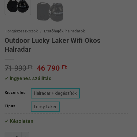
Horgászeszközök
/
Etetőhajók, halradarok
Outdoor Lucky Laker Wifi Okos
Halradar
Original
Current
71 990
Ft
46 790
Ft
price
price
Ingyenes szállítás
was:
is:
71
46
Kiszerelés
Halradar + kiegészítők
990 Ft.
790 Ft.
Típus
Lucky Laker
Készleten
Outdoor Lucky Laker Wifi Okos Halradar mennyiség