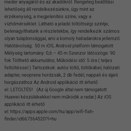
meder anyagáról és az akadókról. Rengeteg beállítási
lehetőség áll rendelkezésünkre, úgy mint az
érzékenység, a megjelenítés színe, vagy a
vízhőmérséklet. Látható a jeladó töltöttségi szintje,
belenagyíthatunk a részletekbe, így rendelkezik számos
olyan tulajdonsággal, ami a komoly halradarokra jellemző.
Hatótávolság: 50 m iOS, Android platform támogatott
Mélység tartomány: 0,6 – 45 m Szenzor látószöge: 90
fok Tölthető akkumulátor, Működési idő: 5 óra ( teljes
feltöltéssel ) Tartozékok: autós töltő, töltőkábel, hálózati
adapter, neoprene hordzsák, 2 db fedél, nappali és éjjeli
horgászathoz Az Android applikáció itt érhető
el: LETÖLTÉS! (Az új Google által nem támogatott
Huawei készülékekkel nem működik a radar.) Az iOS
applikáció itt érhető
el: https://apps.apple.com/hu/app/wifi-fish-
finder/id667364520?l=hu