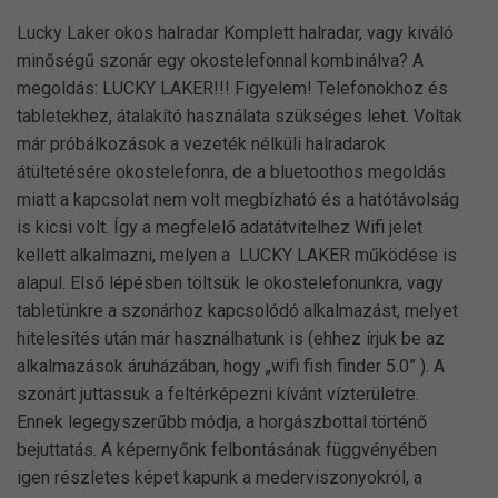
Lucky Laker okos halradar Komplett halradar, vagy kiváló
minőségű szonár egy okostelefonnal kombinálva? A
megoldás: LUCKY LAKER!!! Figyelem! Telefonokhoz és
tabletekhez, átalakító használata szükséges lehet. Voltak
már próbálkozások a vezeték nélküli halradarok
átültetésére okostelefonra, de a bluetoothos megoldás
miatt a kapcsolat nem volt megbízható és a hatótávolság
is kicsi volt. Így a megfelelő adatátvitelhez Wifi jelet
kellett alkalmazni, melyen a LUCKY LAKER működése is
alapul. Első lépésben töltsük le okostelefonunkra, vagy
tabletünkre a szonárhoz kapcsolódó alkalmazást, melyet
hitelesítés után már használhatunk is (ehhez írjuk be az
alkalmazások áruházában, hogy „wifi fish finder 5.0” ). A
szonárt juttassuk a feltérképezni kívánt vízterületre.
Ennek legegyszerűbb módja, a horgászbottal történő
bejuttatás. A képernyőnk felbontásának függvényében
igen részletes képet kapunk a mederviszonyokról, a