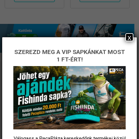
x
SZEREZD MEG A VIP SAPKÁNKAT MOST
1 FT-ÉRT!
ÉRTESÜLJ ELSŐKÉNT! IRATKOZZ FEL A
HÍRLEVELÜNKRE!
Válogass a PecaPláza kereskedőnk termékei közül