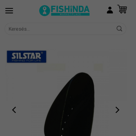
Skip
to
content
Keresés
a
következőre: