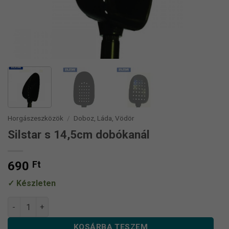
Horgászeszközök
/
Doboz, Láda, Vödör
Silstar s 14,5cm dobókanál
690
Ft
Készleten
Silstar s 14,5cm dobókanál mennyiség
KOSÁRBA TESZEM