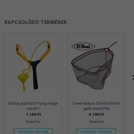
KAPCSOLÓDÓ TERMÉKEK
Silstar jcp04057 long range
Oreel easy in 55x45x35cm
csúzli ii.
gumi merítőfej
1 140
Ft
4 190
Ft
Sneci.hu
Sneci.hu
KOSÁRBA TESZEM
KOSÁRBA TESZEM