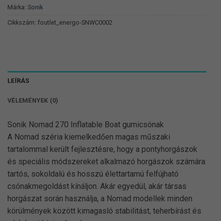
Márka:
Sonik
Cikkszám:
foutlet_energo-SNWC0002
LEÍRÁS
VÉLEMÉNYEK (0)
Sonik Nomad 270 Inflatable Boat gumicsónak
A Nomad széria kiemelkedően magas műszaki
tartalommal került fejlesztésre, hogy a pontyhorgászok
és speciális módszereket alkalmazó horgászok számára
tartós, sokoldalú és hosszú élettartamú felfújható
csónakmegoldást kínáljon. Akár egyedül, akár társas
horgászat során használja, a Nomad modellek minden
körülmények között kimagasló stabilitást, teherbírást és