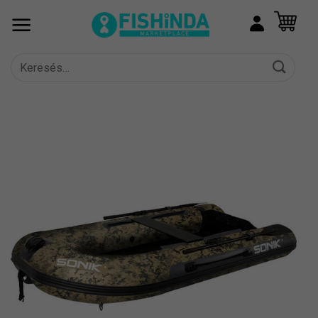
Skip
to
content
Keresés
a
következőre: