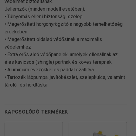
védelmet biztosítanak.
Jellemzők (minden modell esetében):
• Túlnyomás elleni biztonsági szelep
• Megerősített horgonyrögzítő a nagyobb terhelhetőség
érdekében
• Megerősített oldalsó védősínek a maximális
védelemhez
• Extra erős alsó védőpanelek, amelyek ellenállnak az
éles kavicsos (shingle) partnak és köves terepnek
• Alumínium evezőkkel és paddal szállítva
• Tartozék lábpumpa, javítókészlet, szelepkulcs, valamint
tároló- és hordtáska
KAPCSOLÓDÓ TERMÉKEK