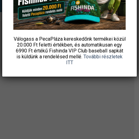
ÉRTESÜLJ ELSŐKÉNT! IRATKOZZ FEL A
Válogass a PecaPláza kereskedőnk termékei közül
HÍRLEVELÜNKRE!
20.000 Ft feletti
értékben, és automatikusan egy
6990 Ft értékű
Fishinda VIP Club baseball sapkát
is küldünk a rendelésed mellé.
További részletek
ITT