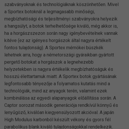
szabványoknak és technológiáknak köszönhetően. Mivel
a Sportex botoknál a legmagasabb minőségi,
megbízhatósági és teljesítményi szabványokra helyezik
a hangsúlyt, a botok terhelhetősége kiváló, még akkor is,
ha a horgászszezon során nagy igénybevételnek vannak
kitéve (ez az igényes horgászok által nagyra értékelt
fontos tulajdonság). A Sportex mérnökei büszkék
lehetnek arra, hogy a németországi gyáraikban gyártott
pergető botokat a horgászok a legnehezebb
helyzetekben is nagyra értékelik megbízhatóságuk és
hosszú élettartamuk miatt. A Sportex botok gyártásának
legfontosabb tényezője a folyamatos kutatás mind a
technológiák, mind az anyagok terén, valamint ezek
kombinálása az egyedi alapanyagok előállítása során. A
Captor sorozat második generációja rendkívül könnyű és
lenyűgöző, kiválóan kiegyensúlyozott akcióval. A japán
High Modulus karbonból készült vékony és gyors fél
parabolikus blank kiváló tulajdonságokkal rendelkezik.