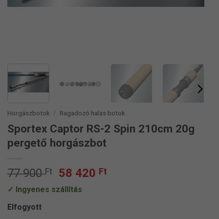
Horgászbotok
/
Ragadozó halas botok
Sportex Captor RS-2 Spin 210cm 20g
pergető horgászbot
Original
Current
77 900
Ft
58 420
Ft
price
price
Ingyenes szállítás
was:
is:
77
58
Elfogyott