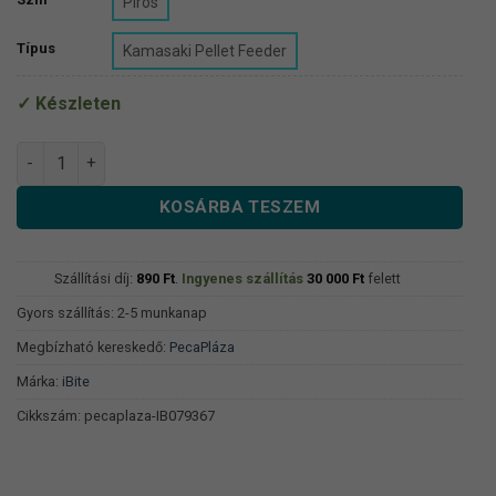
Piros
Típus
Kamasaki Pellet Feeder
Készleten
Ibite Feeder Spicc - Kamasaki Pellet Feeder mennyiség
KOSÁRBA TESZEM
Szállítási díj:
890
Ft
.
Ingyenes szállítás
30 000
Ft
felett
Gyors szállítás: 2-5 munkanap
Megbízható kereskedő:
PecaPláza
Márka:
iBite
Cikkszám:
pecaplaza-IB079367