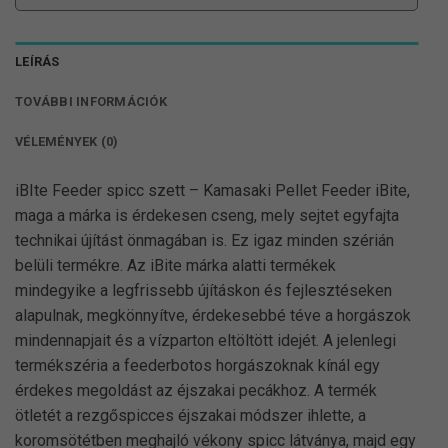
LEÍRÁS
TOVÁBBI INFORMÁCIÓK
VÉLEMÉNYEK (0)
iBIte Feeder spicc szett – Kamasaki Pellet Feeder iBite,
maga a márka is érdekesen cseng, mely sejtet egyfajta
technikai újítást önmagában is. Ez igaz minden szérián
belüli termékre. Az iBite márka alatti termékek
mindegyike a legfrissebb újításkon és fejlesztéseken
alapulnak, megkönnyítve, érdekesebbé téve a horgászok
mindennapjait és a vízparton eltöltött idejét. A jelenlegi
termékszéria a feederbotos horgászoknak kínál egy
érdekes megoldást az éjszakai pecákhoz. A termék
ötletét a rezgőspicces éjszakai módszer ihlette, a
koromsötétben meghajló vékony spicc látványa, majd egy