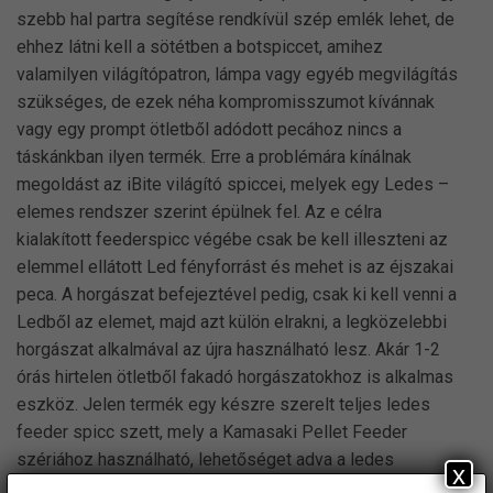
szebb hal partra segítése rendkívül szép emlék lehet, de
ehhez látni kell a sötétben a botspiccet, amihez
valamilyen világítópatron, lámpa vagy egyéb megvilágítás
szükséges, de ezek néha kompromisszumot kívánnak
vagy egy prompt ötletből adódott pecához nincs a
táskánkban ilyen termék. Erre a problémára kínálnak
megoldást az iBite világító spiccei, melyek egy Ledes –
elemes rendszer szerint épülnek fel. Az e célra
kialakított feederspicc végébe csak be kell illeszteni az
elemmel ellátott Led fényforrást és mehet is az éjszakai
peca. A horgászat befejeztével pedig, csak ki kell venni a
Ledből az elemet, majd azt külön elrakni, a legközelebbi
horgászat alkalmával az újra használható lesz. Akár 1-2
órás hirtelen ötletből fakadó horgászatokhoz is alkalmas
eszköz. Jelen termék egy készre szerelt teljes ledes
feeder spicc szett, mely a Kamasaki Pellet Feeder
szériához használható, lehetőséget adva a ledes
x
rendszerű véggyűrű alkalmazásához. Tartalma: – 211-es