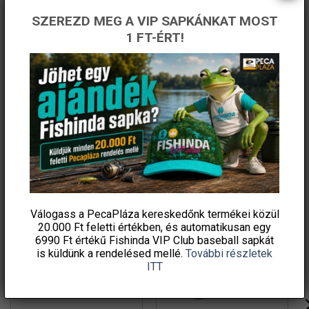
elem – Átmérő: 2.4 mm – Hozzá passzoló Led (2
SZEREZD MEG A VIP SAPKÁNKAT MOST
színben elérhető) – Kamasaki Pellet Feeder (3,6 m)
1 FT-ÉRT!
pótspicc iBite gyűrűvel A 211-es elemek legalább 24
órán át teljes fényerőt biztosítanak a hozzá illő ledeknek.
A termékhez illeszkedő elem és led csomag ide kattintva
érhető el. A termékhez illeszkedő 2 darabos elem
csomag ide kattintva érhető el.
KAPCSOLÓDÓ TERMÉKEK
Válogass a PecaPláza kereskedőnk termékei közül
20.000 Ft feletti
értékben, és automatikusan egy
6990 Ft értékű
Fishinda VIP Club baseball sapkát
is küldünk a rendelésed mellé.
További részletek
ITT