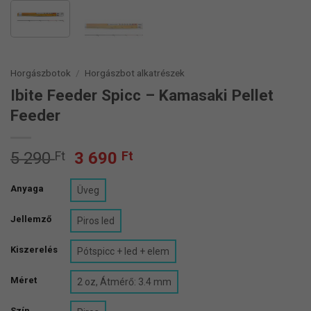
Horgászbotok
/
Horgászbot alkatrészek
Ibite Feeder Spicc – Kamasaki Pellet
Feeder
Original
Current
5 290
Ft
3 690
Ft
price
price
was:
is:
Anyaga
Üveg
5
3
Jellemző
290 Ft.
690 Ft.
Piros led
Kiszerelés
Pótspicc + led + elem
Méret
2 oz, Átmérő: 3.4 mm
Szín