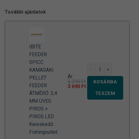
További ajánlatok
IBITE
FEEDER
SPICC
Ibite Feeder Spicc - Ka
KAMASAKI
Ár:
PELLET
5 290
Ft
KOSÁRBA
FEEDER
Original
Current
3 690
Ft
price
price
ÁTMÉRŐ: 3,4
TESZEM
was:
is:
MM ÜVEG
5
3
290 Ft.
690 Ft.
PIROS +
PIROS LED
Kereskedő:
Fishingoutlet