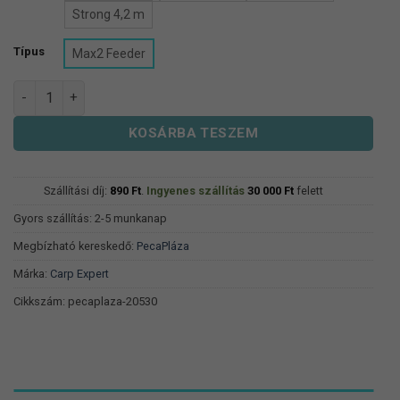
6
Strong 4,2 m
690 Ft
Típus
Max2 Feeder
Carp Expert Max2 Feeder Spicctartó TAG mennyiség
KOSÁRBA TESZEM
Szállítási díj:
890
Ft
.
Ingyenes szállítás
30 000
Ft
felett
Gyors szállítás: 2-5 munkanap
Megbízható kereskedő:
PecaPláza
Márka:
Carp Expert
Cikkszám:
pecaplaza-20530