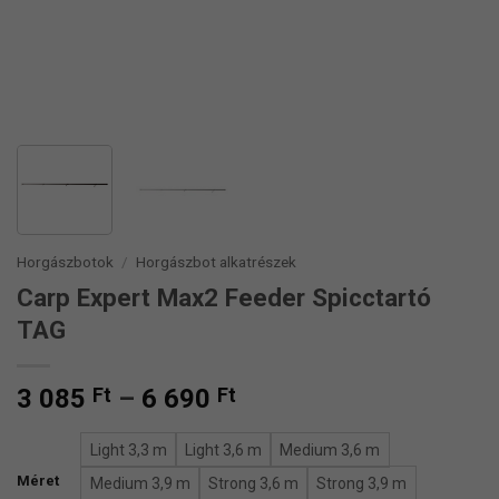
Horgászbotok
/
Horgászbot alkatrészek
Carp Expert Max2 Feeder Spicctartó
TAG
Ártartomány:
3 085
Ft
–
6 690
Ft
3
085 Ft
Light 3,3 m
Light 3,6 m
Medium 3,6 m
-
Méret
Medium 3,9 m
Strong 3,6 m
Strong 3,9 m