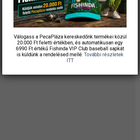
ki
ki
ÉRTESÜLJ ELSŐKÉNT! IRATKOZZ FEL A
HÍRLEVELÜNKRE!
Válogass a PecaPláza kereskedőnk termékei közül
20.000 Ft feletti
értékben, és automatikusan egy
6990 Ft értékű
Fishinda VIP Club baseball sapkát
is küldünk a rendelésed mellé.
További részletek
ITT