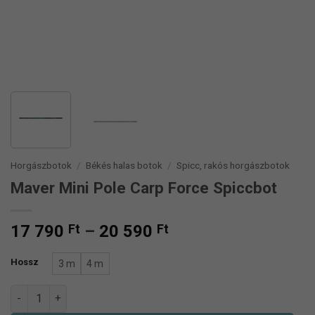
Horgászbotok
/
Békés halas botok
/
Spicc, rakós horgászbotok
Maver Mini Pole Carp Force Spiccbot
Ártartomány:
17 790
Ft
–
20 590
Ft
17
790 Ft
Hossz
3 m
4 m
-
Maver Mini Pole Carp Force Spiccbot mennyiség
20
590 Ft