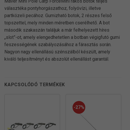
Maver Mini Pole Carp ForceMini rakós botok teljes
választéka pontyhorgászathoz, folyóvízi, illetve
partközeli pecához. Gumizható botok, 2 részes felső
topszettel, mely minden méretben cserélhető. A bot
második szakaszán találjuk a már felhelyezett híres
„slot”-ot, amely elengedhetetlen a botban végigfutó gumi
feszességének szabályozásához a fárasztás során.
Nagyon nagy ellenállású szénszálból készült, amely
kiváló teljesítményt és abszolút ellenállást garantál.
KAPCSOLÓDÓ TERMÉKEK
-27%