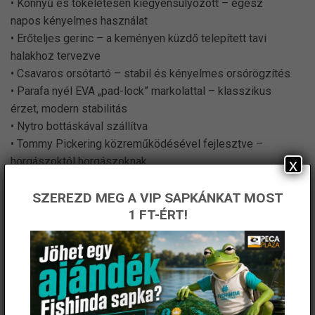
• Könnyű és tökéletesen kiegyensúlyozott – egész
napos kényelmes használat
• Erőteljes gerinc – a keményen küzdő telepített tavi
halakhoz tervezve
• Csavaros orsótartó – stabil és kényelmes orsórögzítés
• Parafa nyél EVA „pad-lock” markolattal – klasszikus
érzet, modern stabilitás
• Nytro bottáskával szállítva
• Tommy Pickering közreműködésével fejlesztve –
horgászoktól horgászoknak
x
• Ideális telepített tavakra, ponty- és F1 horgászathoz
SZEREZD MEG A VIP SAPKÁNKAT MOST
1 FT-ÉRT!
KAPCSOLÓDÓ TERMÉKEK