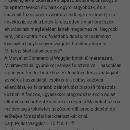
Pickeringnek a tudására és tapasztalatára épül. Ahogy a
telepített tavakon élő halak egyre nagyobbak, és a
használt főzsinórok szakítószilárdsága és átmérője is
növekszik, ezek a botok kifejezetten a mai horgászok
elvárásainak megfelelően lettek megtervezve. Nagyobb
erőt, jobb kontrollt és fejlettebb dobási teljesítményt
kínálnak a hagyományos waggler botokhoz képest.
Mi teszi őket különlegessé?
A Marvelist Commercial Waggler botok túlméretezett,
Minima-stílusú gyűrűkkel vannak felszerelve – hasonlóan
a pontyos feeder botokhoz. Ez lehetővé teszi vastagabb
zsinórok használatát, csökkenti a dobás közbeni
ellenállást, és finomabb zsinórfutást biztosít fárasztás
közben. A feszes, ugyanakkor progresszív akció és az
ultra-vékony bottest konstrukció révén a Marvelist széria
minden tagja tökéletes úszókontrollt, precíz dobást és
erőteljes fárasztási karakterisztikát kínál.
Carp Pellet Waggler – 10 ft & 11 ft