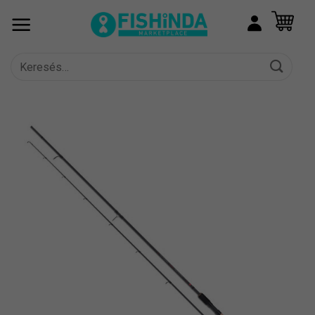
Skip
to
content
Keresés
a
következőre: