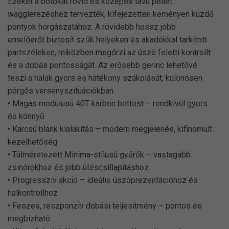
Ezeket a botokat rövid és közepes távú pellet
wagglerezéshez tervezték, kifejezetten keményen küzdő
pontyok horgászatához. A rövidebb hossz jobb
emelőerőt biztosít szűk helyeken és akadókkal tarkított
partszéleken, miközben megőrzi az úszó feletti kontrollt
és a dobás pontosságát. Az erősebb gerinc lehetővé
teszi a halak gyors és hatékony szákolását, különösen
pörgős versenyszituációkban.
• Magas modulusú 40T karbon bottest – rendkívül gyors
és könnyű
• Karcsú blank kialakítás – modern megjelenés, kifinomult
kezelhetőség
• Túlméretezett Minima-stílusú gyűrűk – vastagabb
zsinórokhoz és jobb ütéscsillapításhoz
• Progresszív akció – ideális úszóprezentációhoz és
halkontrollhoz
• Feszes, reszponzív dobási teljesítmény – pontos és
megbízható