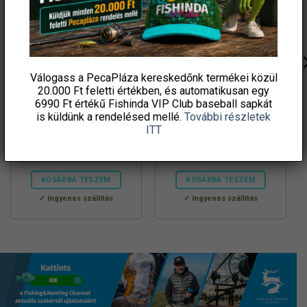
Válogass a PecaPláza kereskedőnk termékei közül
20.000 Ft feletti
értékben, és automatikusan egy
6990 Ft értékű
Fishinda VIP Club baseball sapkát
By Döme TF Tornado Power
Delphin LYCAN TeleFEEDER +
is küldünk a rendelésed mellé.
További részletek
Carp 390XH 50-170g
3 spicc – 390cm/100g
ITT
33 990
Ft
30 924
Ft
Fishingoutlet
Fishingoutlet
KOSÁRBA TESZEM
KOSÁRBA TESZEM
Ingyenes szállítás
Ingyenes szállítás