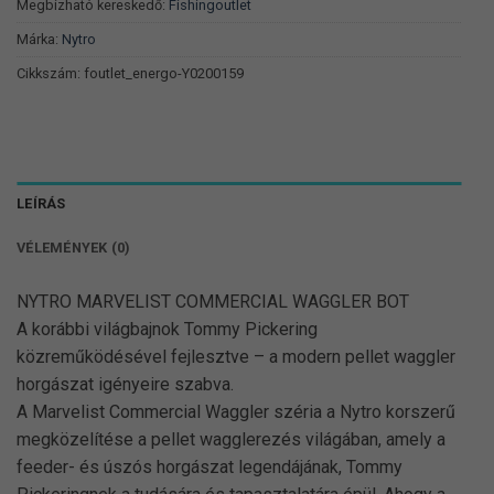
Megbízható kereskedő:
Fishingoutlet
Márka:
Nytro
Cikkszám:
foutlet_energo-Y0200159
LEÍRÁS
VÉLEMÉNYEK (0)
NYTRO MARVELIST COMMERCIAL WAGGLER BOT
A korábbi világbajnok Tommy Pickering
közreműködésével fejlesztve – a modern pellet waggler
horgászat igényeire szabva.
A Marvelist Commercial Waggler széria a Nytro korszerű
megközelítése a pellet wagglerezés világában, amely a
feeder- és úszós horgászat legendájának, Tommy