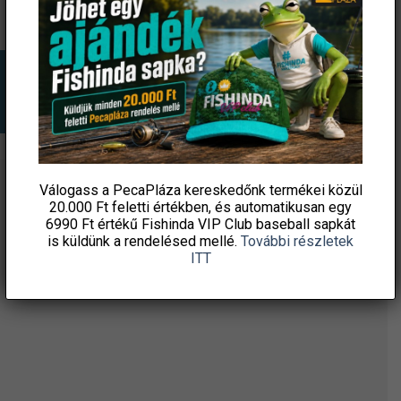
terméknek
terméknek
több
több
variációja
variációja
van.
van.
A
A
változatok
változatok
a
a
termékoldalon
termékoldalon
választhatók
választhatók
ki
ki
Válogass a PecaPláza kereskedőnk termékei közül
ÉRTESÜLJ ELSŐKÉNT! IRATKOZZ FEL A
20.000 Ft feletti
értékben, és automatikusan egy
HÍRLEVELÜNKRE!
6990 Ft értékű
Fishinda VIP Club baseball sapkát
is küldünk a rendelésed mellé.
További részletek
ITT