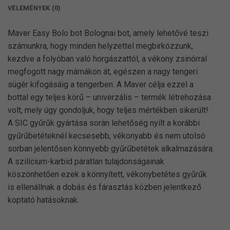
VÉLEMÉNYEK (0)
Maver Easy Bolo bot Bolognai bot, amely lehetővé teszi
számunkra, hogy minden helyzettel megbirkózzunk,
kezdve a folyóban való horgászattól, a vékony zsinórral
megfogott nagy márnákon át, egészen a nagy tengeri
sügér kifogásáig a tengerben. A Maver célja ezzel a
bottal egy teljes körű – univerzális – termék létrehozása
volt, mely úgy gondoljuk, hogy teljes mértékben sikerült!
A SIC gyűrűk gyártása során lehetőség nyílt a korábbi
gyűrűbetéteknél kecsesebb, vékonyabb és nem utolsó
sorban jelentősen könnyebb gyűrűbetétek alkalmazására.
A szilícium-karbid páratlan tulajdonságainak
köszönhetően ezek a könnyített, vékonybetétes gyűrűk
is ellenállnak a dobás és fárasztás közben jelentkező
koptató hatásoknak.