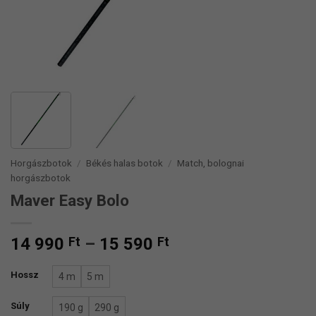
Horgászbotok
/
Békés halas botok
/
Match, bolognai
horgászbotok
Maver Easy Bolo
Ártartomány:
14 990
Ft
–
15 590
Ft
14
990 Ft
Hossz
4 m
5 m
-
Súly
15
190 g
290 g