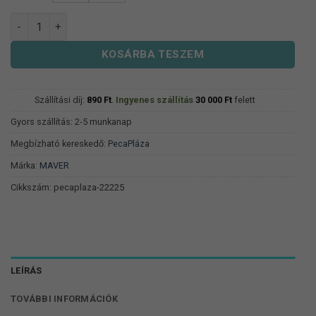
590 Ft
Maver Easy Bolo mennyiség
KOSÁRBA TESZEM
Szállítási díj:
890
Ft
.
Ingyenes szállítás
30 000
Ft
felett
Gyors szállítás: 2-5 munkanap
Megbízható kereskedő:
PecaPláza
Márka:
MAVER
Cikkszám:
pecaplaza-22225
LEÍRÁS
TOVÁBBI INFORMÁCIÓK